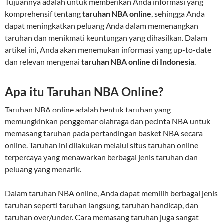
Tujuannya adalah untuk memberikan Anda informasi yang
komprehensif tentang
taruhan NBA online
, sehingga Anda
dapat meningkatkan peluang Anda dalam memenangkan
taruhan dan menikmati keuntungan yang dihasilkan. Dalam
artikel ini, Anda akan menemukan informasi yang up-to-date
dan relevan mengenai
taruhan NBA online di Indonesia
.
Apa itu Taruhan NBA Online?
Taruhan NBA online adalah bentuk taruhan yang
memungkinkan penggemar olahraga dan pecinta NBA untuk
memasang taruhan pada pertandingan basket NBA secara
online. Taruhan ini dilakukan melalui situs taruhan online
terpercaya yang menawarkan berbagai jenis taruhan dan
peluang yang menarik.
Dalam taruhan NBA online, Anda dapat memilih berbagai jenis
taruhan seperti taruhan langsung, taruhan handicap, dan
taruhan over/under. Cara memasang taruhan juga sangat