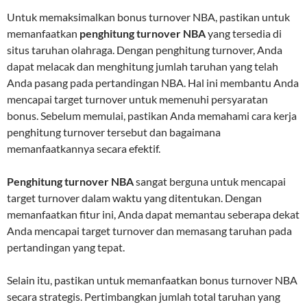
Untuk memaksimalkan bonus turnover NBA, pastikan untuk
memanfaatkan
penghitung turnover NBA
yang tersedia di
situs taruhan olahraga. Dengan penghitung turnover, Anda
dapat melacak dan menghitung jumlah taruhan yang telah
Anda pasang pada pertandingan NBA. Hal ini membantu Anda
mencapai target turnover untuk memenuhi persyaratan
bonus. Sebelum memulai, pastikan Anda memahami cara kerja
penghitung turnover tersebut dan bagaimana
memanfaatkannya secara efektif.
Penghitung turnover NBA
sangat berguna untuk mencapai
target turnover dalam waktu yang ditentukan. Dengan
memanfaatkan fitur ini, Anda dapat memantau seberapa dekat
Anda mencapai target turnover dan memasang taruhan pada
pertandingan yang tepat.
Selain itu, pastikan untuk memanfaatkan bonus turnover NBA
secara strategis. Pertimbangkan jumlah total taruhan yang