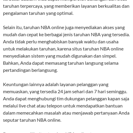
taruhan terpercaya, yang memberikan layanan berkualitas dan
pengalaman taruhan yang optimal.
Selain itu, taruhan NBA online juga menyediakan akses yang
mudah dan cepat ke berbagai jenis taruhan NBA yang tersedia.
Anda tidak perlu menghabiskan banyak waktu dan usaha
untuk melakukan taruhan, karena situs taruhan NBA online
menyediakan sistem yang mudah digunakan dan simpel.
Bahkan, Anda dapat memasang taruhan langsung selama
pertandingan berlangsung.
Keuntungan lainnya adalah layanan pelanggan yang
memuaskan, yang tersedia 24 jam sehari dan 7 hari seminggu.
Anda dapat menghubungi tim dukungan pelanggan kapan saja
melalui live chat atau telepon untuk mendapatkan bantuan
dalam memecahkan masalah atau menjawab pertanyaan Anda
seputar taruhan NBA online.