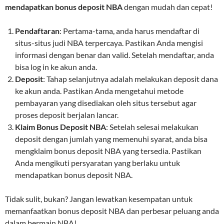
mendapatkan bonus deposit NBA
dengan mudah dan cepat!
Pendaftaran
: Pertama-tama, anda harus mendaftar di
situs-situs judi NBA terpercaya. Pastikan Anda mengisi
informasi dengan benar dan valid. Setelah mendaftar, anda
bisa log in ke akun anda.
Deposit
: Tahap selanjutnya adalah melakukan deposit dana
ke akun anda. Pastikan Anda mengetahui metode
pembayaran yang disediakan oleh situs tersebut agar
proses deposit berjalan lancar.
Klaim Bonus Deposit NBA
: Setelah selesai melakukan
deposit dengan jumlah yang memenuhi syarat, anda bisa
mengklaim bonus deposit NBA yang tersedia. Pastikan
Anda mengikuti persyaratan yang berlaku untuk
mendapatkan bonus deposit NBA.
Tidak sulit, bukan? Jangan lewatkan kesempatan untuk
memanfaatkan bonus deposit NBA dan perbesar peluang anda
dalam bermain NBA!