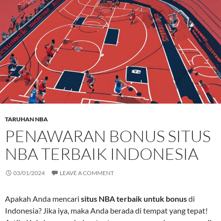
TARUHAN NBA
PENAWARAN BONUS SITUS
NBA TERBAIK INDONESIA
03/01/2024
LEAVE A COMMENT
Apakah Anda mencari
situs NBA terbaik untuk bonus
di
Indonesia? Jika iya, maka Anda berada di tempat yang tepat!