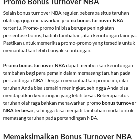
Promo Bonus Turnover NBA
Selain bonus turnover NBA reguler, beberapa situs taruhan
olahraga juga menawarkan
promo bonus turnover NBA
tertentu. Promo-promo ini bisa berupa peningkatan
persentase bonus, hadiah tambahan, atau keuntungan lainnya.
Pastikan untuk memeriksa promo-promo yang tersedia untuk
memanfaatkan lebih banyak keuntungan.
Promo bonus turnover NBA
dapat memberikan keuntungan
tambahan bagi para pemain dalam memasang taruhan pada
pertandingan NBA. Dengan memanfaatkan promo ini, nilai
taruhan Anda bisa semakin meningkat, sehingga Anda bisa
mendapatkan keuntungan yang lebih besar. Beberapa situs
taruhan olahraga bahkan menawarkan promo
bonus turnover
NBA terbesar
, sehingga bisa menjadi tambahan modal untuk
memasang taruhan pada pertandingan NBA.
Memaksimalkan Bonus Turnover NBA