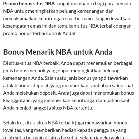
Promo bonus situs NBA
sangat membantu bagi para pemain
NBA untuk meningkatkan peluang kemenangan dan
memaksimalkan keuntungan saat bermain. Jangan lewatkan
kesempatan emas ini dan temukan situs NBA terbaik dengan
promo bonus terbaik untuk Anda!
Bonus Menarik NBA untuk Anda
Di situs-situs NBA terbaik, Anda dapat menemukan berbagai
jenis bonus menarik yang dapat meningkatkan peluang
kemenangan Anda. Salah satu jenis bonus yang ditawarkan
adalah bonus deposit, yang memberikan tambahan saldo saat
Anda melakukan deposit. Anda juga dapat menemukan bonus
keanggotaan, yang memberikan keuntungan tambahan saat
Anda menjadi anggota situs NBA tertentu.
Selain itu, situs-situs NBA terbaik juga menawarkan bonus
loyalitas, yang memberikan hadiah kepada pengguna yang
telah setia bermain di situs tersebut selama jangka waktu