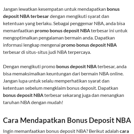
Jangan lewatkan kesempatan untuk mendapatkan
bonus
deposit NBA terbesar
dengan mengikuti syarat dan
ketentuan yang berlaku. Sebagai penggemar NBA, anda bisa
memanfaatkan
promo bonus deposit NBA
terbesar ini untuk
mengoptimalkan pengalaman bermain anda. Dapatkan
informasi lengkap mengenai
promo bonus deposit NBA
terbesar di situs-situs judi NBA terpercaya.
Dengan mengikuti promo
bonus deposit NBA
terbesar, anda
bisa memaksimalkan keuntungan dari bermain NBA online.
Jangan lupa untuk selalu memperhatikan syarat dan
ketentuan sebelum mengklaim bonus deposit. Dapatkan
bonus deposit NBA
terbesar sekarang juga dan menangkan
taruhan NBA dengan mudah!
Cara Mendapatkan Bonus Deposit NBA
Ingin memanfaatkan bonus deposit NBA? Berikut adalah
cara