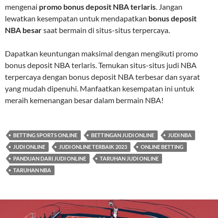
mengenai
promo bonus deposit NBA terlaris
. Jangan
lewatkan kesempatan untuk mendapatkan
bonus deposit
NBA besar
saat bermain di situs-situs terpercaya.
Dapatkan keuntungan maksimal dengan mengikuti promo
bonus deposit NBA terlaris. Temukan situs-situs judi NBA
terpercaya dengan bonus deposit NBA terbesar dan syarat
yang mudah dipenuhi. Manfaatkan kesempatan ini untuk
meraih kemenangan besar dalam bermain NBA!
BETTING SPORTS ONLINE
BETTINGAN JUDI ONLINE
JUDI NBA
JUDI ONLINE
JUDI ONLINE TERBAIK 2023
ONLINE BETTING
PANDUAN DARI JUDI ONLINE
TARUHAN JUDI ONLINE
TARUHAN NBA