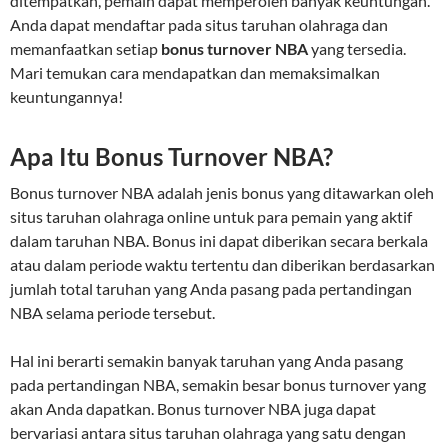
ditempatkan, pemain dapat memperoleh banyak keuntungan.
Anda dapat mendaftar pada situs taruhan olahraga dan
memanfaatkan setiap
bonus turnover NBA
yang tersedia.
Mari temukan cara mendapatkan dan memaksimalkan
keuntungannya!
Apa Itu Bonus Turnover NBA?
Bonus turnover NBA adalah jenis bonus yang ditawarkan oleh
situs taruhan olahraga online untuk para pemain yang aktif
dalam taruhan NBA. Bonus ini dapat diberikan secara berkala
atau dalam periode waktu tertentu dan diberikan berdasarkan
jumlah total taruhan yang Anda pasang pada pertandingan
NBA selama periode tersebut.
Hal ini berarti semakin banyak taruhan yang Anda pasang
pada pertandingan NBA, semakin besar bonus turnover yang
akan Anda dapatkan. Bonus turnover NBA juga dapat
bervariasi antara situs taruhan olahraga yang satu dengan