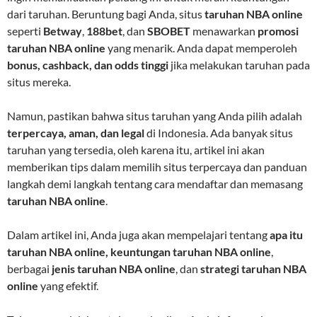
dari taruhan. Beruntung bagi Anda, situs
taruhan NBA online
seperti
Betway
,
188bet
, dan
SBOBET
menawarkan
promosi
taruhan NBA online
yang menarik. Anda dapat memperoleh
bonus, cashback, dan odds tinggi
jika melakukan taruhan pada
situs mereka.
Namun, pastikan bahwa situs taruhan yang Anda pilih adalah
terpercaya, aman, dan legal
di Indonesia. Ada banyak situs
taruhan yang tersedia, oleh karena itu, artikel ini akan
memberikan tips dalam memilih situs terpercaya dan panduan
langkah demi langkah tentang cara mendaftar dan memasang
taruhan NBA online
.
Dalam artikel ini, Anda juga akan mempelajari tentang
apa itu
taruhan NBA online, keuntungan taruhan NBA online
,
berbagai
jenis taruhan NBA online
, dan
strategi taruhan NBA
online
yang efektif.