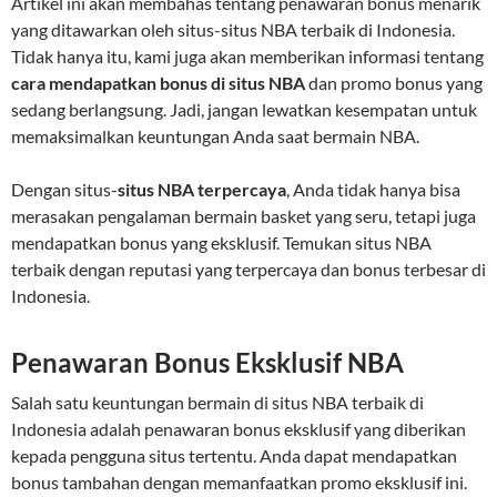
Artikel ini akan membahas tentang penawaran bonus menarik
yang ditawarkan oleh situs-situs NBA terbaik di Indonesia.
Tidak hanya itu, kami juga akan memberikan informasi tentang
cara mendapatkan bonus di situs NBA
dan promo bonus yang
sedang berlangsung. Jadi, jangan lewatkan kesempatan untuk
memaksimalkan keuntungan Anda saat bermain NBA.
Dengan situs-
situs NBA terpercaya
, Anda tidak hanya bisa
merasakan pengalaman bermain basket yang seru, tetapi juga
mendapatkan bonus yang eksklusif. Temukan situs NBA
terbaik dengan reputasi yang terpercaya dan bonus terbesar di
Indonesia.
Penawaran Bonus Eksklusif NBA
Salah satu keuntungan bermain di situs NBA terbaik di
Indonesia adalah penawaran bonus eksklusif yang diberikan
kepada pengguna situs tertentu. Anda dapat mendapatkan
bonus tambahan dengan memanfaatkan promo eksklusif ini.