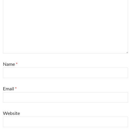
Name
*
Email
*
Website