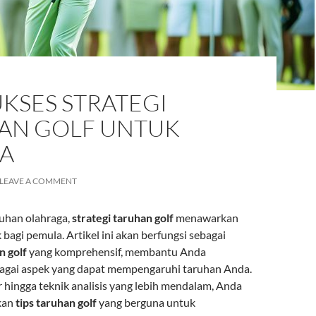
UKSES STRATEGI
AN GOLF UNTUK
A
LEAVE A COMMENT
uhan olahraga,
strategi taruhan golf
menawarkan
bagi pemula. Artikel ini akan berfungsi sebagai
n golf
yang komprehensif, membantu Anda
gai aspek yang dapat mempengaruhi taruhan Anda.
 hingga teknik analisis yang lebih mendalam, Anda
kan
tips taruhan golf
yang berguna untuk