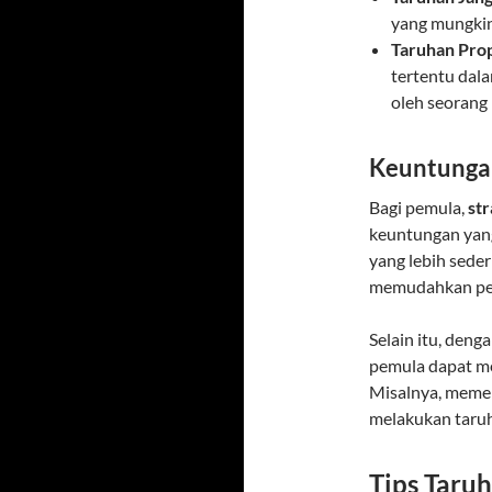
yang mungkin
Taruhan Pro
tertentu dala
oleh seorang
Keuntungan
Bagi pemula,
str
keuntungan yang
yang lebih seder
memudahkan pem
Selain itu, deng
pemula dapat me
Misalnya, memer
melakukan taruh
Tips Taru