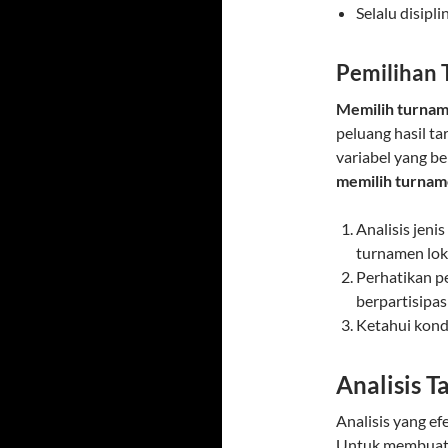
Selalu disipl
Pemilihan 
Memilih turnam
peluang hasil t
variabel yang b
memilih turnam
Analisis jeni
turnamen lok
Perhatikan p
berpartisipasi
Ketahui kond
Analisis T
Analisis yang ef
Untuk membuat k