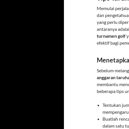
Memulai perjala
dan pengetahuan
yang perlu dipe
antaranya adal
turnamen golf
y
efektif bagi pem
Menetapka
Sebelum melangk
anggaran taruh
membantu menceg
beberapa tips u
Tentukan jum
mempengaruhi
Buatlah renc
dalam satu t