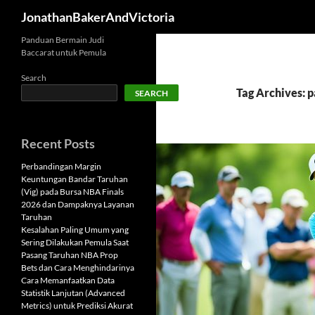
Search
JonathanBakerAndVictoria
Panduan Bermain Judi
Baccarat untuk Pemula
Search
Tag Archives: 
SEARCH
Recent Posts
Perbandingan Margin
Keuntungan Bandar Taruhan
(Vig) pada Bursa NBA Finals
2026 dan Dampaknya Layanan
Taruhan
Kesalahan Paling Umum yang
Sering Dilakukan Pemula Saat
Pasang Taruhan NBA Prop
Bets dan Cara Menghindarinya
Cara Memanfaatkan Data
Statistik Lanjutan (Advanced
Metrics) untuk Prediksi Akurat