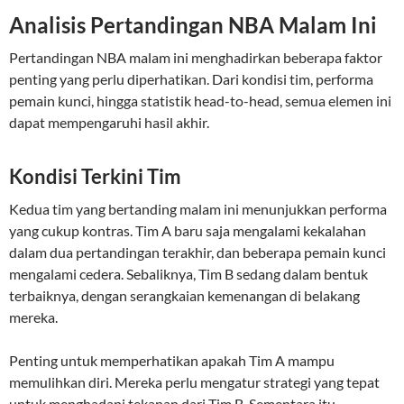
Analisis Pertandingan NBA Malam Ini
Pertandingan NBA malam ini menghadirkan beberapa faktor
penting yang perlu diperhatikan. Dari kondisi tim, performa
pemain kunci, hingga statistik head-to-head, semua elemen ini
dapat mempengaruhi hasil akhir.
Kondisi Terkini Tim
Kedua tim yang bertanding malam ini menunjukkan performa
yang cukup kontras. Tim A baru saja mengalami kekalahan
dalam dua pertandingan terakhir, dan beberapa pemain kunci
mengalami cedera. Sebaliknya, Tim B sedang dalam bentuk
terbaiknya, dengan serangkaian kemenangan di belakang
mereka.
Penting untuk memperhatikan apakah Tim A mampu
memulihkan diri. Mereka perlu mengatur strategi yang tepat
untuk menghadapi tekanan dari Tim B. Sementara itu,