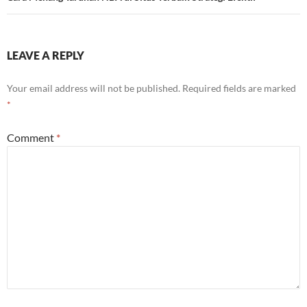
LEAVE A REPLY
Your email address will not be published.
Required fields are marked
*
Comment
*