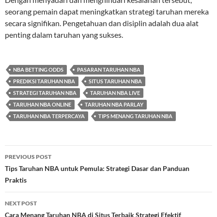
seorang pemain dapat meningkatkan strategi taruhan mereka
secara signifikan. Pengetahuan dan disiplin adalah dua alat
penting dalam taruhan yang sukses.
NBA BETTING ODDS
PASARAN TARUHAN NBA
PREDIKSI TARUHAN NBA
SITUS TARUHAN NBA
STRATEGI TARUHAN NBA
TARUHAN NBA LIVE
TARUHAN NBA ONLINE
TARUHAN NBA PARLAY
TARUHAN NBA TERPERCAYA
TIPS MENANG TARUHAN NBA
Post
PREVIOUS POST
navigation
Tips Taruhan NBA untuk Pemula: Strategi Dasar dan Panduan
Praktis
NEXT POST
Cara Menang Taruhan NBA di Situs Terbaik Strategi Efektif