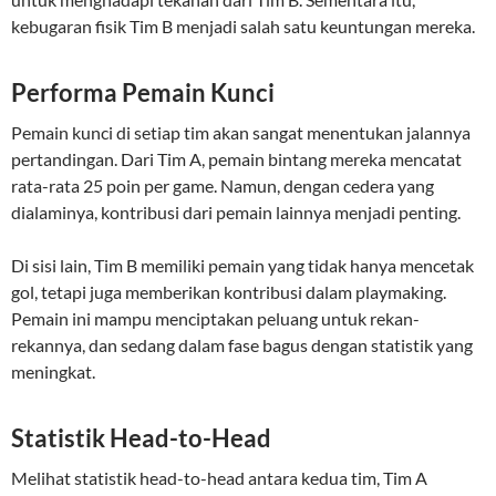
kebugaran fisik Tim B menjadi salah satu keuntungan mereka.
Performa Pemain Kunci
Pemain kunci di setiap tim akan sangat menentukan jalannya
pertandingan. Dari Tim A, pemain bintang mereka mencatat
rata-rata 25 poin per game. Namun, dengan cedera yang
dialaminya, kontribusi dari pemain lainnya menjadi penting.
Di sisi lain, Tim B memiliki pemain yang tidak hanya mencetak
gol, tetapi juga memberikan kontribusi dalam playmaking.
Pemain ini mampu menciptakan peluang untuk rekan-
rekannya, dan sedang dalam fase bagus dengan statistik yang
meningkat.
Statistik Head-to-Head
Melihat statistik head-to-head antara kedua tim, Tim A