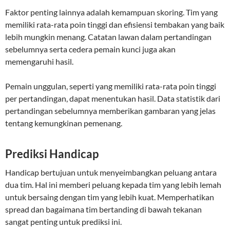
Faktor penting lainnya adalah kemampuan skoring. Tim yang
memiliki rata-rata poin tinggi dan efisiensi tembakan yang baik
lebih mungkin menang. Catatan lawan dalam pertandingan
sebelumnya serta cedera pemain kunci juga akan
memengaruhi hasil.
Pemain unggulan, seperti yang memiliki rata-rata poin tinggi
per pertandingan, dapat menentukan hasil. Data statistik dari
pertandingan sebelumnya memberikan gambaran yang jelas
tentang kemungkinan pemenang.
Prediksi Handicap
Handicap bertujuan untuk menyeimbangkan peluang antara
dua tim. Hal ini memberi peluang kepada tim yang lebih lemah
untuk bersaing dengan tim yang lebih kuat. Memperhatikan
spread dan bagaimana tim bertanding di bawah tekanan
sangat penting untuk prediksi ini.