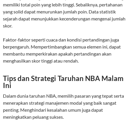
memiliki total poin yang lebih tinggi. Sebaliknya, pertahanan
yang solid dapat menurunkan jumlah poin. Data statistik
sejarah dapat menunjukkan kecenderungan mengenai jumlah
skor.
Faktor-faktor seperti cuaca dan kondisi pertandingan juga
berpengaruh. Mempertimbangkan semua elemen ini, dapat
membantu memperkirakan apakah pertandingan akan
menghasilkan skor tinggi atau rendah.
Tips dan Strategi Taruhan NBA Malam
Ini
Dalam dunia taruhan NBA, memilih pasaran yang tepat serta
menerapkan strategi manajemen modal yang baik sangat
penting. Menghindari kesalahan umum juga dapat
meningkatkan peluang sukses.