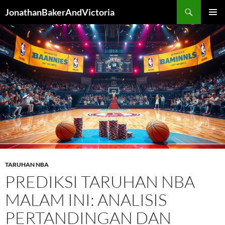
Search
JonathanBakerAndVictoria
SKIP
PRIMAR
TO
MENU
CONTENT
TARUHAN NBA
PREDIKSI TARUHAN NBA
MALAM INI: ANALISIS
PERTANDINGAN DAN