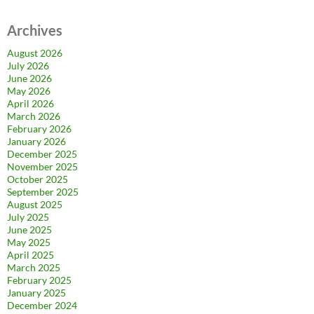
Archives
August 2026
July 2026
June 2026
May 2026
April 2026
March 2026
February 2026
January 2026
December 2025
November 2025
October 2025
September 2025
August 2025
July 2025
June 2025
May 2025
April 2025
March 2025
February 2025
January 2025
December 2024