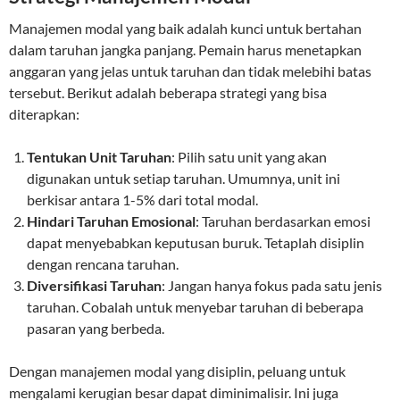
Manajemen modal yang baik adalah kunci untuk bertahan
dalam taruhan jangka panjang. Pemain harus menetapkan
anggaran yang jelas untuk taruhan dan tidak melebihi batas
tersebut. Berikut adalah beberapa strategi yang bisa
diterapkan:
Tentukan Unit Taruhan
: Pilih satu unit yang akan
digunakan untuk setiap taruhan. Umumnya, unit ini
berkisar antara 1-5% dari total modal.
Hindari Taruhan Emosional
: Taruhan berdasarkan emosi
dapat menyebabkan keputusan buruk. Tetaplah disiplin
dengan rencana taruhan.
Diversifikasi Taruhan
: Jangan hanya fokus pada satu jenis
taruhan. Cobalah untuk menyebar taruhan di beberapa
pasaran yang berbeda.
Dengan manajemen modal yang disiplin, peluang untuk
mengalami kerugian besar dapat diminimalisir. Ini juga