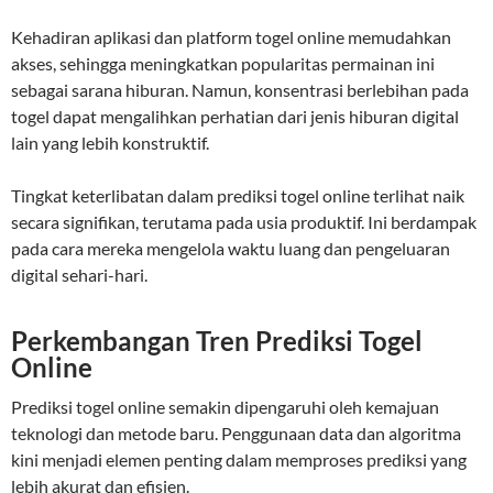
Kehadiran aplikasi dan platform togel online memudahkan
akses, sehingga meningkatkan popularitas permainan ini
sebagai sarana hiburan. Namun, konsentrasi berlebihan pada
togel dapat mengalihkan perhatian dari jenis hiburan digital
lain yang lebih konstruktif.
Tingkat keterlibatan dalam prediksi togel online terlihat naik
secara signifikan, terutama pada usia produktif. Ini berdampak
pada cara mereka mengelola waktu luang dan pengeluaran
digital sehari-hari.
Perkembangan Tren Prediksi Togel
Online
Prediksi togel online semakin dipengaruhi oleh kemajuan
teknologi dan metode baru. Penggunaan data dan algoritma
kini menjadi elemen penting dalam memproses prediksi yang
lebih akurat dan efisien.