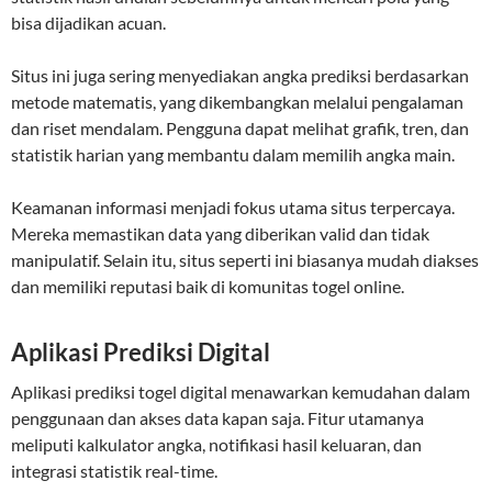
bisa dijadikan acuan.
Situs ini juga sering menyediakan angka prediksi berdasarkan
metode matematis, yang dikembangkan melalui pengalaman
dan riset mendalam. Pengguna dapat melihat grafik, tren, dan
statistik harian yang membantu dalam memilih angka main.
Keamanan informasi menjadi fokus utama situs terpercaya.
Mereka memastikan data yang diberikan valid dan tidak
manipulatif. Selain itu, situs seperti ini biasanya mudah diakses
dan memiliki reputasi baik di komunitas togel online.
Aplikasi Prediksi Digital
Aplikasi prediksi togel digital menawarkan kemudahan dalam
penggunaan dan akses data kapan saja. Fitur utamanya
meliputi kalkulator angka, notifikasi hasil keluaran, dan
integrasi statistik real-time.