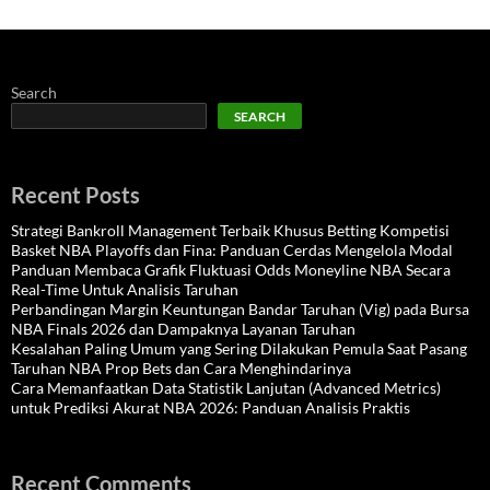
Search
SEARCH
Recent Posts
Strategi Bankroll Management Terbaik Khusus Betting Kompetisi
Basket NBA Playoffs dan Fina: Panduan Cerdas Mengelola Modal
Panduan Membaca Grafik Fluktuasi Odds Moneyline NBA Secara
Real-Time Untuk Analisis Taruhan
Perbandingan Margin Keuntungan Bandar Taruhan (Vig) pada Bursa
NBA Finals 2026 dan Dampaknya Layanan Taruhan
Kesalahan Paling Umum yang Sering Dilakukan Pemula Saat Pasang
Taruhan NBA Prop Bets dan Cara Menghindarinya
Cara Memanfaatkan Data Statistik Lanjutan (Advanced Metrics)
untuk Prediksi Akurat NBA 2026: Panduan Analisis Praktis
Recent Comments