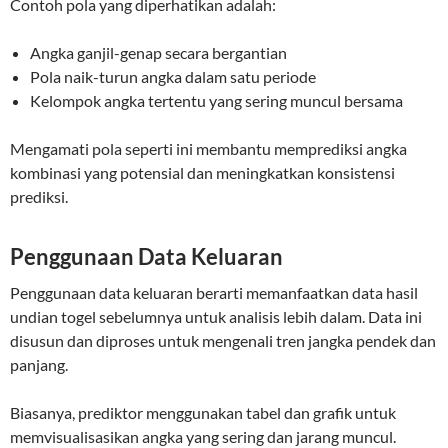
Contoh pola yang diperhatikan adalah:
Angka ganjil-genap secara bergantian
Pola naik-turun angka dalam satu periode
Kelompok angka tertentu yang sering muncul bersama
Mengamati pola seperti ini membantu memprediksi angka
kombinasi yang potensial dan meningkatkan konsistensi
prediksi.
Penggunaan Data Keluaran
Penggunaan data keluaran berarti memanfaatkan data hasil
undian togel sebelumnya untuk analisis lebih dalam. Data ini
disusun dan diproses untuk mengenali tren jangka pendek dan
panjang.
Biasanya, prediktor menggunakan tabel dan grafik untuk
memvisualisasikan angka yang sering dan jarang muncul.