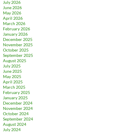
July 2026
June 2026
May 2026
April 2026
March 2026
February 2026
January 2026
December 2025
November 2025
October 2025
September 2025
August 2025
July 2025
June 2025
May 2025
April 2025
March 2025
February 2025
January 2025
December 2024
November 2024
October 2024
September 2024
August 2024
July 2024