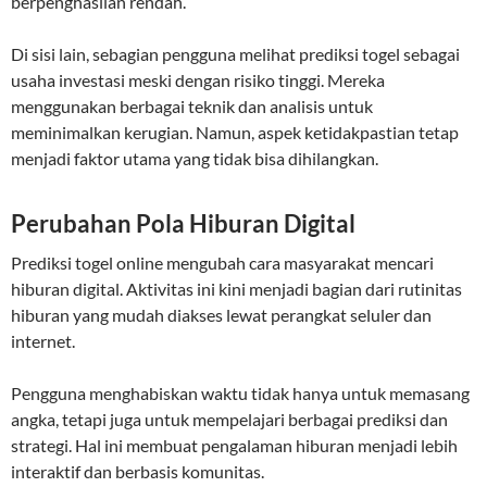
berpenghasilan rendah.
Di sisi lain, sebagian pengguna melihat prediksi togel sebagai
usaha investasi meski dengan risiko tinggi. Mereka
menggunakan berbagai teknik dan analisis untuk
meminimalkan kerugian. Namun, aspek ketidakpastian tetap
menjadi faktor utama yang tidak bisa dihilangkan.
Perubahan Pola Hiburan Digital
Prediksi togel online mengubah cara masyarakat mencari
hiburan digital. Aktivitas ini kini menjadi bagian dari rutinitas
hiburan yang mudah diakses lewat perangkat seluler dan
internet.
Pengguna menghabiskan waktu tidak hanya untuk memasang
angka, tetapi juga untuk mempelajari berbagai prediksi dan
strategi. Hal ini membuat pengalaman hiburan menjadi lebih
interaktif dan berbasis komunitas.