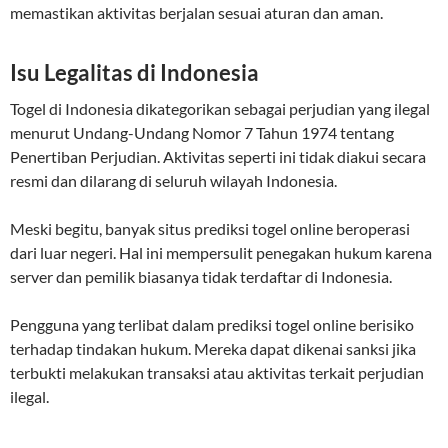
memastikan aktivitas berjalan sesuai aturan dan aman.
Isu Legalitas di Indonesia
Togel di Indonesia dikategorikan sebagai perjudian yang ilegal
menurut Undang-Undang Nomor 7 Tahun 1974 tentang
Penertiban Perjudian. Aktivitas seperti ini tidak diakui secara
resmi dan dilarang di seluruh wilayah Indonesia.
Meski begitu, banyak situs prediksi togel online beroperasi
dari luar negeri. Hal ini mempersulit penegakan hukum karena
server dan pemilik biasanya tidak terdaftar di Indonesia.
Pengguna yang terlibat dalam prediksi togel online berisiko
terhadap tindakan hukum. Mereka dapat dikenai sanksi jika
terbukti melakukan transaksi atau aktivitas terkait perjudian
ilegal.