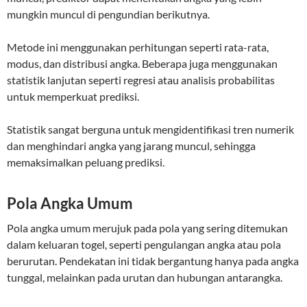
mungkin muncul di pengundian berikutnya.
Metode ini menggunakan perhitungan seperti rata-rata,
modus, dan distribusi angka. Beberapa juga menggunakan
statistik lanjutan seperti regresi atau analisis probabilitas
untuk memperkuat prediksi.
Statistik sangat berguna untuk mengidentifikasi tren numerik
dan menghindari angka yang jarang muncul, sehingga
memaksimalkan peluang prediksi.
Pola Angka Umum
Pola angka umum merujuk pada pola yang sering ditemukan
dalam keluaran togel, seperti pengulangan angka atau pola
berurutan. Pendekatan ini tidak bergantung hanya pada angka
tunggal, melainkan pada urutan dan hubungan antarangka.