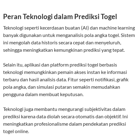
Peran Teknologi dalam Prediksi Togel
Teknologi seperti kecerdasan buatan (AI) dan machine learning
banyak digunakan untuk menganalisis pola angka togel. Sistem
ini mengolah data historis secara cepat dan menyeluruh,
sehingga meningkatkan kemungkinan prediksi yang tepat.
Selain itu, aplikasi dan platform prediksi togel berbasis
teknologi memungkinkan pemain akses instan ke informasi
terbaru dan hasil analisis data. Fitur seperti notifikasi, grafik
pola angka, dan simulasi putaran semakin memudahkan
pengguna dalam membuat keputusan.
Teknologi juga membantu mengurangi subjektivitas dalam
prediksi karena data diolah secara otomatis dan objektif. Ini
meningkatkan profesionalisme dalam pendekatan prediksi
togel online.