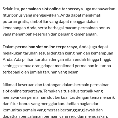
Selain itu,
permainan slot online terpercaya
juga menawarkan
fitur bonus yang mengasyikkan. Anda dapat menikmati
putaran gratis, simbol liar yang dapat menggandakan
kemenangan Anda, serta berbagai macam permainan bonus
yang menambah keseruan dan peluang kemenangan.
Dalam
permainan slot online terpercaya
, Anda juga dapat
melakukan taruhan sesuai dengan keinginan dan kemampuan
Anda. Ada pilihan taruhan dengan nilai rendah hingga tinggi,
sehingga semua orang dapat menikmati permainan ini tanpa
terbebani oleh jumlah taruhan yang besar.
Nikmati keseruan dan tantangan dalam bermain permainan
slot online terpercaya. Temukan situs-situs terbaik yang
menawarkan permainan slot berkualitas dengan tema menarik
dan fitur bonus yang menggiurkan. Jadilah bagian dari
komunitas pemain yang merasa bertanggung jawab dan
dapatkan pengalaman bermain yang seru dan memuaskan.