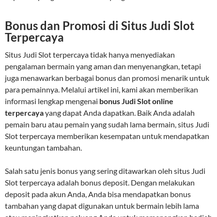
Bonus dan Promosi di Situs Judi Slot
Terpercaya
Situs Judi Slot terpercaya tidak hanya menyediakan
pengalaman bermain yang aman dan menyenangkan, tetapi
juga menawarkan berbagai bonus dan promosi menarik untuk
para pemainnya. Melalui artikel ini, kami akan memberikan
informasi lengkap mengenai
bonus Judi Slot online
terpercaya
yang dapat Anda dapatkan. Baik Anda adalah
pemain baru atau pemain yang sudah lama bermain, situs Judi
Slot terpercaya memberikan kesempatan untuk mendapatkan
keuntungan tambahan.
Salah satu jenis bonus yang sering ditawarkan oleh situs Judi
Slot terpercaya adalah bonus deposit. Dengan melakukan
deposit pada akun Anda, Anda bisa mendapatkan bonus
tambahan yang dapat digunakan untuk bermain lebih lama