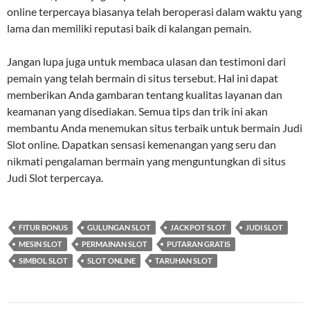
online terpercaya biasanya telah beroperasi dalam waktu yang
lama dan memiliki reputasi baik di kalangan pemain.
Jangan lupa juga untuk membaca ulasan dan testimoni dari
pemain yang telah bermain di situs tersebut. Hal ini dapat
memberikan Anda gambaran tentang kualitas layanan dan
keamanan yang disediakan. Semua tips dan trik ini akan
membantu Anda menemukan situs terbaik untuk bermain Judi
Slot online. Dapatkan sensasi kemenangan yang seru dan
nikmati pengalaman bermain yang menguntungkan di situs
Judi Slot terpercaya.
FITUR BONUS
GULUNGAN SLOT
JACKPOT SLOT
JUDI SLOT
MESIN SLOT
PERMAINAN SLOT
PUTARAN GRATIS
SIMBOL SLOT
SLOT ONLINE
TARUHAN SLOT