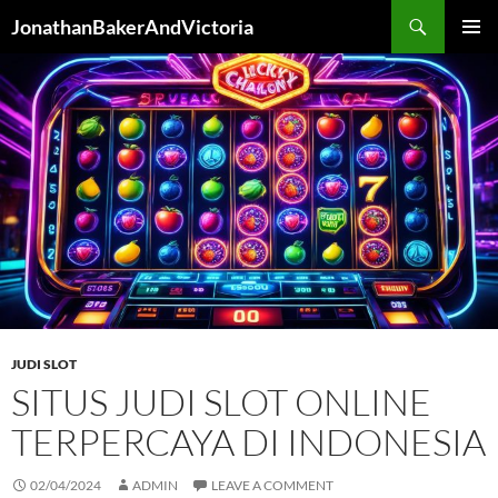
Search
JonathanBakerAndVictoria
SKIP
PRIMAR
TO
MENU
CONTENT
JUDI SLOT
SITUS JUDI SLOT ONLINE
TERPERCAYA DI INDONESIA
02/04/2024
ADMIN
LEAVE A COMMENT