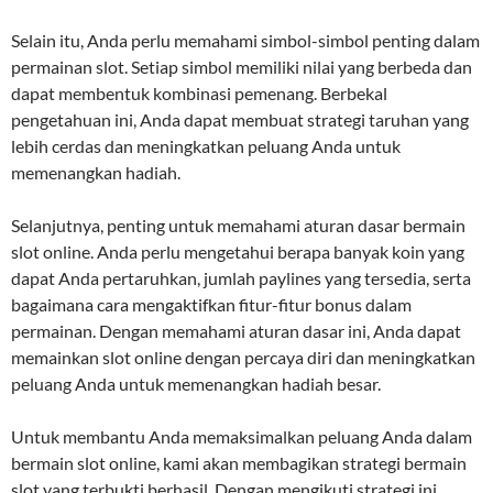
Selain itu, Anda perlu memahami simbol-simbol penting dalam
permainan slot. Setiap simbol memiliki nilai yang berbeda dan
dapat membentuk kombinasi pemenang. Berbekal
pengetahuan ini, Anda dapat membuat strategi taruhan yang
lebih cerdas dan meningkatkan peluang Anda untuk
memenangkan hadiah.
Selanjutnya, penting untuk memahami aturan dasar bermain
slot online. Anda perlu mengetahui berapa banyak koin yang
dapat Anda pertaruhkan, jumlah paylines yang tersedia, serta
bagaimana cara mengaktifkan fitur-fitur bonus dalam
permainan. Dengan memahami aturan dasar ini, Anda dapat
memainkan slot online dengan percaya diri dan meningkatkan
peluang Anda untuk memenangkan hadiah besar.
Untuk membantu Anda memaksimalkan peluang Anda dalam
bermain slot online, kami akan membagikan strategi bermain
slot yang terbukti berhasil. Dengan mengikuti strategi ini,