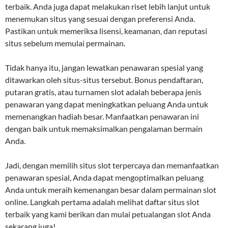
terbaik. Anda juga dapat melakukan riset lebih lanjut untuk
menemukan situs yang sesuai dengan preferensi Anda.
Pastikan untuk memeriksa lisensi, keamanan, dan reputasi
situs sebelum memulai permainan.
Tidak hanya itu, jangan lewatkan penawaran spesial yang
ditawarkan oleh situs-situs tersebut. Bonus pendaftaran,
putaran gratis, atau turnamen slot adalah beberapa jenis
penawaran yang dapat meningkatkan peluang Anda untuk
memenangkan hadiah besar. Manfaatkan penawaran ini
dengan baik untuk memaksimalkan pengalaman bermain
Anda.
Jadi, dengan memilih situs slot terpercaya dan memanfaatkan
penawaran spesial, Anda dapat mengoptimalkan peluang
Anda untuk meraih kemenangan besar dalam permainan slot
online. Langkah pertama adalah melihat daftar situs slot
terbaik yang kami berikan dan mulai petualangan slot Anda
sekarang juga!