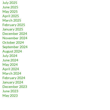
July 2025
June 2025
May 2025
April 2025
March 2025
February 2025
January 2025
December 2024
November 2024
October 2024
September 2024
August 2024
July 2024
June 2024
May 2024
April 2024
March 2024
February 2024
January 2024
December 2023
June 2023
May 2023