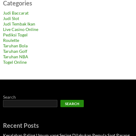
Categories
Judi Baccarat
Judi Slot
Judi Tembak Ikan
Live Casino Online
Pediksi Togel
Roulette
Taruhan Bola
Taruhan Golf
Taruhan NBA
Togel Online
Search
SEARCH
Recent Posts
Kesalahan Paling Umum yang Sering Dilakukan Pemula Saat Pasang