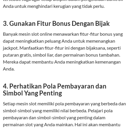
Anda untuk menghindari kerugian yang tidak perlu.
3. Gunakan Fitur Bonus Dengan Bijak
Banyak mesin slot online menawarkan fitur-fitur bonus yang
dapat meningkatkan peluang Anda untuk memenangkan
jackpot. Manfaatkan fitur-fitur ini dengan bijaksana, seperti
putaran gratis, simbol liar, dan permainan bonus tambahan.
Mereka dapat membantu Anda meningkatkan kemenangan
Anda.
4. Perhatikan Pola Pembayaran dan
Simbol Yang Penting
Setiap mesin slot memiliki pola pembayaran yang berbeda dan
simbol-simbol yang memiliki nilai berbeda. Pelajari pola
pembayaran dan simbol-simbol yang penting dalam
permainan slot yang Anda mainkan. Hal ini akan membantu