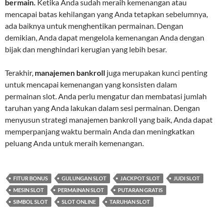
bermain.
Ketika Anda sudah meraih kemenangan atau
mencapai batas kehilangan yang Anda tetapkan sebelumnya,
ada baiknya untuk menghentikan permainan. Dengan
demikian, Anda dapat mengelola kemenangan Anda dengan
bijak dan menghindari kerugian yang lebih besar.
Terakhir,
manajemen bankroll
juga merupakan kunci penting
untuk mencapai kemenangan yang konsisten dalam
permainan slot. Anda perlu mengatur dan membatasi jumlah
taruhan yang Anda lakukan dalam sesi permainan. Dengan
menyusun strategi manajemen bankroll yang baik, Anda dapat
memperpanjang waktu bermain Anda dan meningkatkan
peluang Anda untuk meraih kemenangan.
FITUR BONUS
GULUNGAN SLOT
JACKPOT SLOT
JUDI SLOT
MESIN SLOT
PERMAINAN SLOT
PUTARAN GRATIS
SIMBOL SLOT
SLOT ONLINE
TARUHAN SLOT