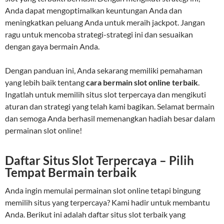
Anda dapat mengoptimalkan keuntungan Anda dan
meningkatkan peluang Anda untuk meraih jackpot. Jangan
ragu untuk mencoba strategi-strategi ini dan sesuaikan
dengan gaya bermain Anda.
Dengan panduan ini, Anda sekarang memiliki pemahaman
yang lebih baik tentang
cara bermain slot online terbaik
.
Ingatlah untuk memilih situs slot terpercaya dan mengikuti
aturan dan strategi yang telah kami bagikan. Selamat bermain
dan semoga Anda berhasil memenangkan hadiah besar dalam
permainan slot online!
Daftar Situs Slot Terpercaya – Pilih
Tempat Bermain terbaik
Anda ingin memulai permainan slot online tetapi bingung
memilih situs yang terpercaya? Kami hadir untuk membantu
Anda. Berikut ini adalah daftar situs slot terbaik yang