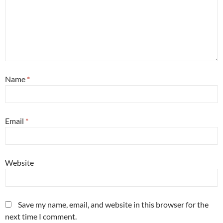
Name
*
Email
*
Website
Save my name, email, and website in this browser for the
next time I comment.