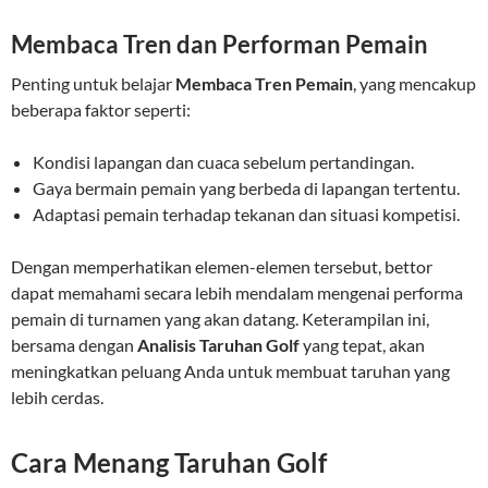
Membaca Tren dan Performan Pemain
Penting untuk belajar
Membaca Tren Pemain
, yang mencakup
beberapa faktor seperti:
Kondisi lapangan dan cuaca sebelum pertandingan.
Gaya bermain pemain yang berbeda di lapangan tertentu.
Adaptasi pemain terhadap tekanan dan situasi kompetisi.
Dengan memperhatikan elemen-elemen tersebut, bettor
dapat memahami secara lebih mendalam mengenai performa
pemain di turnamen yang akan datang. Keterampilan ini,
bersama dengan
Analisis Taruhan Golf
yang tepat, akan
meningkatkan peluang Anda untuk membuat taruhan yang
lebih cerdas.
Cara Menang Taruhan Golf