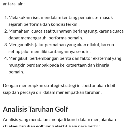
antara lain:
Melakukan riset mendalam tentang pemain, termasuk
sejarah performa dan kondisi terkini.
Memahami cuaca saat turnamen berlangsung, karena cuaca
dapat memengaruhi performa pemain.
Menganalisis jalur permainan yang akan dilalui, karena
setiap jalur memiliki tantangannya sendiri.
Mengikuti perkembangan berita dan faktor eksternal yang
mungkin berdampak pada keikutsertaan dan kinerja
pemain.
Dengan menerapkan strategi-strategi ini, bettor akan lebih
siap dan percaya diri dalam menempatkan taruhan.
Analisis Taruhan Golf
Analisis yang mendalam menjadi kunci dalam menjalankan
strategi taruhan golf
yang efektif. Bagi para bettor,