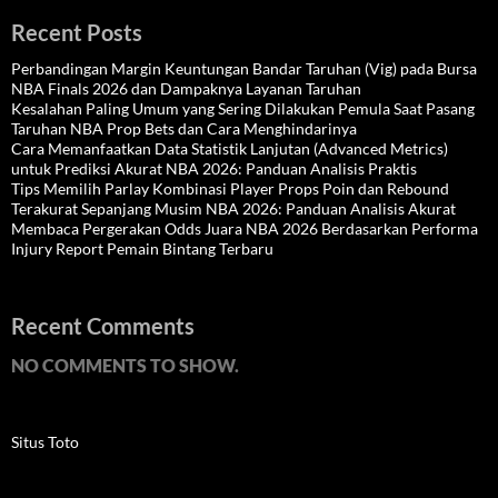
Recent Posts
Perbandingan Margin Keuntungan Bandar Taruhan (Vig) pada Bursa
NBA Finals 2026 dan Dampaknya Layanan Taruhan
Kesalahan Paling Umum yang Sering Dilakukan Pemula Saat Pasang
Taruhan NBA Prop Bets dan Cara Menghindarinya
Cara Memanfaatkan Data Statistik Lanjutan (Advanced Metrics)
untuk Prediksi Akurat NBA 2026: Panduan Analisis Praktis
Tips Memilih Parlay Kombinasi Player Props Poin dan Rebound
Terakurat Sepanjang Musim NBA 2026: Panduan Analisis Akurat
Membaca Pergerakan Odds Juara NBA 2026 Berdasarkan Performa
Injury Report Pemain Bintang Terbaru
Recent Comments
NO COMMENTS TO SHOW.
Situs Toto