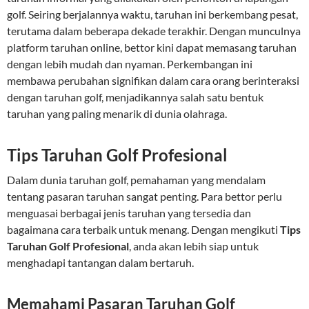
golf. Seiring berjalannya waktu, taruhan ini berkembang pesat,
terutama dalam beberapa dekade terakhir. Dengan munculnya
platform taruhan online, bettor kini dapat memasang taruhan
dengan lebih mudah dan nyaman. Perkembangan ini
membawa perubahan signifikan dalam cara orang berinteraksi
dengan taruhan golf, menjadikannya salah satu bentuk
taruhan yang paling menarik di dunia olahraga.
Tips Taruhan Golf Profesional
Dalam dunia taruhan golf, pemahaman yang mendalam
tentang pasaran taruhan sangat penting. Para bettor perlu
menguasai berbagai jenis taruhan yang tersedia dan
bagaimana cara terbaik untuk menang. Dengan mengikuti
Tips
Taruhan Golf Profesional
, anda akan lebih siap untuk
menghadapi tantangan dalam bertaruh.
Memahami Pasaran Taruhan Golf