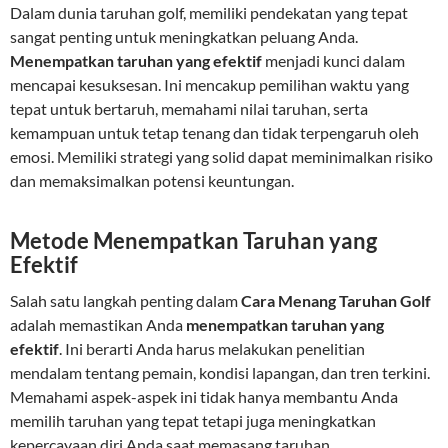
Dalam dunia taruhan golf, memiliki pendekatan yang tepat
sangat penting untuk meningkatkan peluang Anda.
Menempatkan taruhan yang efektif
menjadi kunci dalam
mencapai kesuksesan. Ini mencakup pemilihan waktu yang
tepat untuk bertaruh, memahami nilai taruhan, serta
kemampuan untuk tetap tenang dan tidak terpengaruh oleh
emosi. Memiliki strategi yang solid dapat meminimalkan risiko
dan memaksimalkan potensi keuntungan.
Metode Menempatkan Taruhan yang
Efektif
Salah satu langkah penting dalam
Cara Menang Taruhan Golf
adalah memastikan Anda
menempatkan taruhan yang
efektif
. Ini berarti Anda harus melakukan penelitian
mendalam tentang pemain, kondisi lapangan, dan tren terkini.
Memahami aspek-aspek ini tidak hanya membantu Anda
memilih taruhan yang tepat tetapi juga meningkatkan
kepercayaan diri Anda saat memasang taruhan.