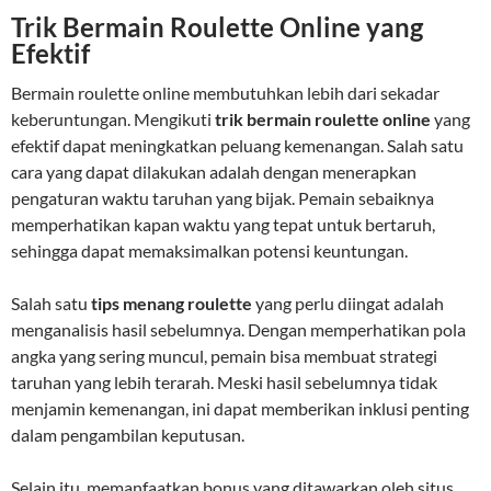
Trik Bermain Roulette Online yang
Efektif
Bermain roulette online membutuhkan lebih dari sekadar
keberuntungan. Mengikuti
trik bermain roulette online
yang
efektif dapat meningkatkan peluang kemenangan. Salah satu
cara yang dapat dilakukan adalah dengan menerapkan
pengaturan waktu taruhan yang bijak. Pemain sebaiknya
memperhatikan kapan waktu yang tepat untuk bertaruh,
sehingga dapat memaksimalkan potensi keuntungan.
Salah satu
tips menang roulette
yang perlu diingat adalah
menganalisis hasil sebelumnya. Dengan memperhatikan pola
angka yang sering muncul, pemain bisa membuat strategi
taruhan yang lebih terarah. Meski hasil sebelumnya tidak
menjamin kemenangan, ini dapat memberikan inklusi penting
dalam pengambilan keputusan.
Selain itu, memanfaatkan bonus yang ditawarkan oleh situs