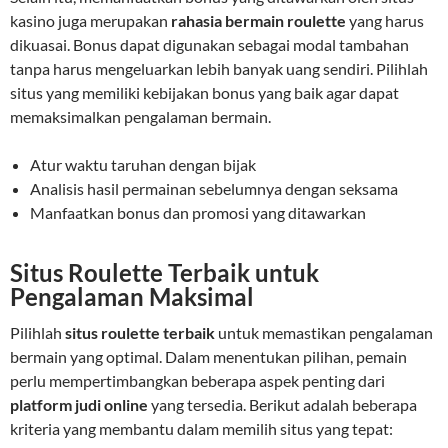
kasino juga merupakan
rahasia bermain roulette
yang harus
dikuasai. Bonus dapat digunakan sebagai modal tambahan
tanpa harus mengeluarkan lebih banyak uang sendiri. Pilihlah
situs yang memiliki kebijakan bonus yang baik agar dapat
memaksimalkan pengalaman bermain.
Atur waktu taruhan dengan bijak
Analisis hasil permainan sebelumnya dengan seksama
Manfaatkan bonus dan promosi yang ditawarkan
Situs Roulette Terbaik untuk
Pengalaman Maksimal
Pilihlah
situs roulette terbaik
untuk memastikan pengalaman
bermain yang optimal. Dalam menentukan pilihan, pemain
perlu mempertimbangkan beberapa aspek penting dari
platform judi online
yang tersedia. Berikut adalah beberapa
kriteria yang membantu dalam memilih situs yang tepat: