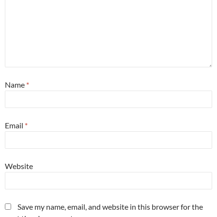
Name
*
Email
*
Website
Save my name, email, and website in this browser for the