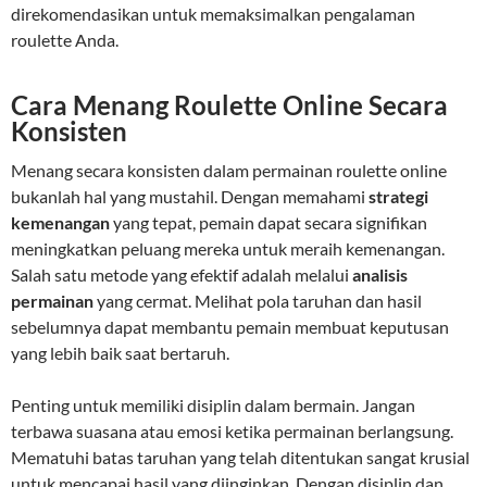
direkomendasikan untuk memaksimalkan pengalaman
roulette Anda.
Cara Menang Roulette Online Secara
Konsisten
Menang secara konsisten dalam permainan roulette online
bukanlah hal yang mustahil. Dengan memahami
strategi
kemenangan
yang tepat, pemain dapat secara signifikan
meningkatkan peluang mereka untuk meraih kemenangan.
Salah satu metode yang efektif adalah melalui
analisis
permainan
yang cermat. Melihat pola taruhan dan hasil
sebelumnya dapat membantu pemain membuat keputusan
yang lebih baik saat bertaruh.
Penting untuk memiliki disiplin dalam bermain. Jangan
terbawa suasana atau emosi ketika permainan berlangsung.
Mematuhi batas taruhan yang telah ditentukan sangat krusial
untuk mencapai hasil yang diinginkan. Dengan disiplin dan