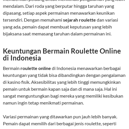
mendalam. Dari roda yang berputar hingga taruhan yang
dipasang, setiap aspek permainan menawarkan keunikan
tersendiri. Dengan memahami
sejarah roulette
dan variasi
yang ada, pemain dapat membuat keputusan yang lebih
bijaksana saat memasang taruhan dalam permainan ini.
Keuntungan Bermain Roulette Online
di Indonesia
Bermain
roulette online
di Indonesia menawarkan berbagai
keuntungan yang tidak bisa dibandingkan dengan pengalaman
di kasino fisik. Aksesibilitas yang lebih tinggi memungkinkan
pemain untuk bermain kapan saja dan di mana saja. Hal ini
sangat menguntungkan bagi mereka yang memiliki kesibukan
namun ingin tetap menikmati permainan.
Variasi permainan yang ditawarkan pun jauh lebih banyak.
Pemain dapat memilih dari berbagai jenis roulette, seperti