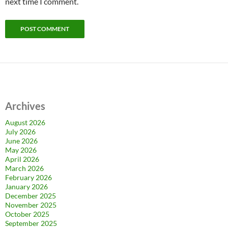
next time I comment.
Archives
August 2026
July 2026
June 2026
May 2026
April 2026
March 2026
February 2026
January 2026
December 2025
November 2025
October 2025
September 2025