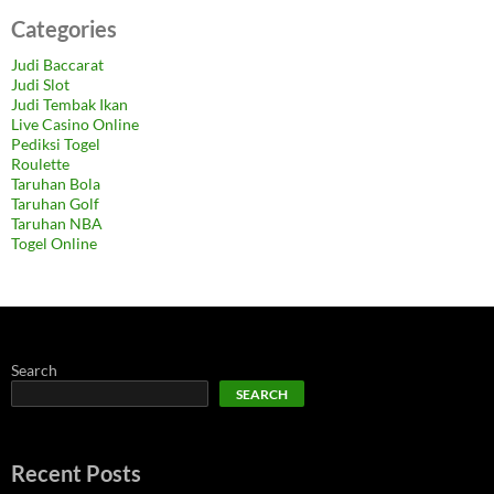
Categories
Judi Baccarat
Judi Slot
Judi Tembak Ikan
Live Casino Online
Pediksi Togel
Roulette
Taruhan Bola
Taruhan Golf
Taruhan NBA
Togel Online
Search
SEARCH
Recent Posts