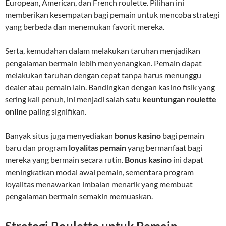
European, American, dan French roulette. Pilihan ini
memberikan kesempatan bagi pemain untuk mencoba strategi
yang berbeda dan menemukan favorit mereka.
Serta, kemudahan dalam melakukan taruhan menjadikan
pengalaman bermain lebih menyenangkan. Pemain dapat
melakukan taruhan dengan cepat tanpa harus menunggu
dealer atau pemain lain. Bandingkan dengan kasino fisik yang
sering kali penuh, ini menjadi salah satu
keuntungan roulette
online
paling signifikan.
Banyak situs juga menyediakan
bonus kasino
bagi pemain
baru dan program
loyalitas pemain
yang bermanfaat bagi
mereka yang bermain secara rutin.
Bonus kasino
ini dapat
meningkatkan modal awal pemain, sementara program
loyalitas menawarkan imbalan menarik yang membuat
pengalaman bermain semakin memuaskan.