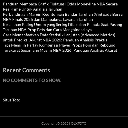
Panduan Membaca Grafik Fluktuasi Odds Moneyline NBA Secara
Real-Time Untuk Analisis Taruhan
Perbandingan Margin Keuntungan Bandar Taruhan (Vig) pada Bursa
NBA Finals 2026 dan Dampaknya Layanan Taruhan
Kesalahan Paling Umum yang Sering Dilakukan Pemula Saat Pasang
Taruhan NBA Prop Bets dan Cara Menghindarinya
Cara Memanfaatkan Data Statistik Lanjutan (Advanced Metrics)
untuk Prediksi Akurat NBA 2026: Panduan Analisis Praktis
Tips Memilih Parlay Kombinasi Player Props Poin dan Rebound
Terakurat Sepanjang Musim NBA 2026: Panduan Analisis Akurat
Recent Comments
NO COMMENTS TO SHOW.
Situs Toto
Copyright © 2025 |
OLXTOTO