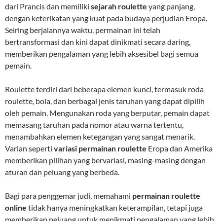
dari Prancis dan memiliki
sejarah roulette
yang panjang,
dengan keterikatan yang kuat pada budaya perjudian Eropa.
Seiring berjalannya waktu, permainan ini telah
bertransformasi dan kini dapat dinikmati secara daring,
memberikan pengalaman yang lebih aksesibel bagi semua
pemain.
Roulette terdiri dari beberapa elemen kunci, termasuk roda
roulette, bola, dan berbagai jenis taruhan yang dapat dipilih
oleh pemain. Mengunakan roda yang berputar, pemain dapat
memasang taruhan pada nomor atau warna tertentu,
menambahkan elemen ketegangan yang sangat menarik.
Varian seperti
variasi permainan roulette
Eropa dan Amerika
memberikan pilihan yang bervariasi, masing-masing dengan
aturan dan peluang yang berbeda.
Bagi para penggemar judi, memahami
permainan roulette
online
tidak hanya meningkatkan keterampilan, tetapi juga
memberikan peluang untuk menikmati pengalaman yang lebih