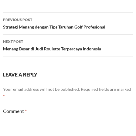
Post
PREVIOUS POST
navigation
Strategi Menang dengan Tips Taruhan Golf Profesional
NEXT POST
Menang Besar di Judi Roulette Terpercaya Indonesia
LEAVE A REPLY
Your email address will not be published.
Required fields are marked
*
Comment
*