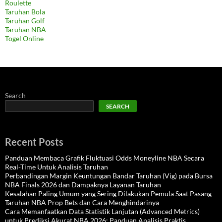
Roulette
Taruhan Bola
Taruhan Golf
Taruhan NBA
Togel Online
Search
SEARCH
Recent Posts
Panduan Membaca Grafik Fluktuasi Odds Moneyline NBA Secara
Real-Time Untuk Analisis Taruhan
Perbandingan Margin Keuntungan Bandar Taruhan (Vig) pada Bursa
NBA Finals 2026 dan Dampaknya Layanan Taruhan
Kesalahan Paling Umum yang Sering Dilakukan Pemula Saat Pasang
Taruhan NBA Prop Bets dan Cara Menghindarinya
Cara Memanfaatkan Data Statistik Lanjutan (Advanced Metrics)
untuk Prediksi Akurat NBA 2026: Panduan Analisis Praktis