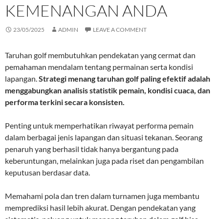
KEMENANGAN ANDA
23/05/2025
ADMIN
LEAVE A COMMENT
Taruhan golf membutuhkan pendekatan yang cermat dan
pemahaman mendalam tentang permainan serta kondisi
lapangan.
Strategi menang taruhan golf paling efektif adalah
menggabungkan analisis statistik pemain, kondisi cuaca, dan
performa terkini secara konsisten.
Penting untuk memperhatikan riwayat performa pemain
dalam berbagai jenis lapangan dan situasi tekanan. Seorang
penaruh yang berhasil tidak hanya bergantung pada
keberuntungan, melainkan juga pada riset dan pengambilan
keputusan berdasar data.
Memahami pola dan tren dalam turnamen juga membantu
memprediksi hasil lebih akurat. Dengan pendekatan yang