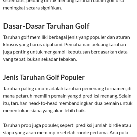
sistematis, peluang untuk menang taruhan dalam golf bisa
meningkat secara signifikan.
Dasar-Dasar Taruhan Golf
Taruhan golf memiliki berbagai jenis yang populer dan aturan
khusus yang harus dipahami. Pemahaman peluang taruhan
juga penting untuk mengambil keputusan berdasarkan data
yang tepat, bukan sekadar tebakan.
Jenis Taruhan Golf Populer
Taruhan paling umum adalah taruhan pemenang turnamen, di
mana petaruh memilih pemain yang diprediksi menang. Selain
itu, taruhan head-to-head membandingkan dua pemain untuk
menentukan siapa yang akan lebih baik.
Taruhan prop juga populer, seperti prediksi jumlah birdie atau
siapa yang akan memimpin setelah ronde pertama. Ada pula