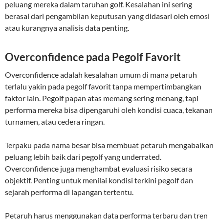
peluang mereka dalam taruhan golf. Kesalahan ini sering
berasal dari pengambilan keputusan yang didasari oleh emosi
atau kurangnya analisis data penting.
Overconfidence pada Pegolf Favorit
Overconfidence adalah kesalahan umum di mana petaruh
terlalu yakin pada pegolf favorit tanpa mempertimbangkan
faktor lain. Pegolf papan atas memang sering menang, tapi
performa mereka bisa dipengaruhi oleh kondisi cuaca, tekanan
turnamen, atau cedera ringan.
Terpaku pada nama besar bisa membuat petaruh mengabaikan
peluang lebih baik dari pegolf yang underrated.
Overconfidence juga menghambat evaluasi risiko secara
objektif. Penting untuk menilai kondisi terkini pegolf dan
sejarah performa di lapangan tertentu.
Petaruh harus menggunakan data performa terbaru dan tren