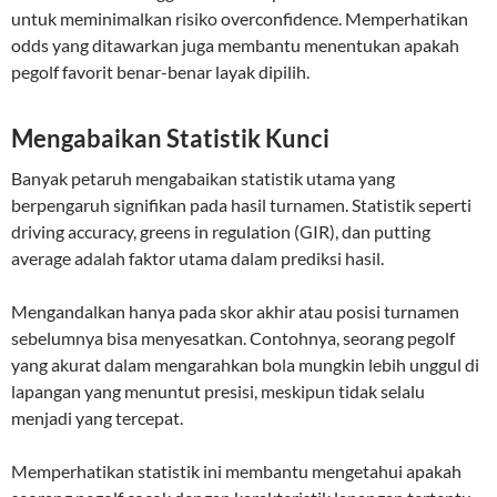
untuk meminimalkan risiko overconfidence. Memperhatikan
odds yang ditawarkan juga membantu menentukan apakah
pegolf favorit benar-benar layak dipilih.
Mengabaikan Statistik Kunci
Banyak petaruh mengabaikan statistik utama yang
berpengaruh signifikan pada hasil turnamen. Statistik seperti
driving accuracy, greens in regulation (GIR), dan putting
average adalah faktor utama dalam prediksi hasil.
Mengandalkan hanya pada skor akhir atau posisi turnamen
sebelumnya bisa menyesatkan. Contohnya, seorang pegolf
yang akurat dalam mengarahkan bola mungkin lebih unggul di
lapangan yang menuntut presisi, meskipun tidak selalu
menjadi yang tercepat.
Memperhatikan statistik ini membantu mengetahui apakah