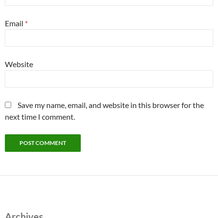
Email
*
Website
Save my name, email, and website in this browser for the
next time I comment.
Archives