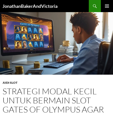
Search
JonathanBakerAndVictoria
SKIP
PRIMAR
TO
MENU
CONTENT
JUDI SLOT
STRATEGI MODAL KECIL
UNTUK BERMAIN SLOT
GATES OF OLYMPUS AGAR