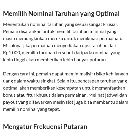
Memilih Nominal Taruhan yang Optimal
Menentukan nominal taruhan yang sesuai sangat krusial.
Pemain disarankan untuk memilih taruhan minimal yang
masih memungkinkan mereka untuk menikmati permainan.
Misalnya, jika permainan menyediakan opsi taruhan dari
Rp1.000, memilih taruhan tersebut daripada nominal yang
lebih tinggi akan memberikan lebih banyak putaran.
Dengan cara ini, pemain dapat meminimalisir risiko kehilangan
uang dalam waktu singkat. Selain itu, penetapan taruhan yang
optimal akan memberikan kesempatan untuk memanfaatkan
bonus atau fitur khusus dalam permainan. Melihat jadwal dan
payout yang ditawarkan mesin slot juga bisa membantu dalam
memilih nominal yang tepat.
Mengatur Frekuensi Putaran