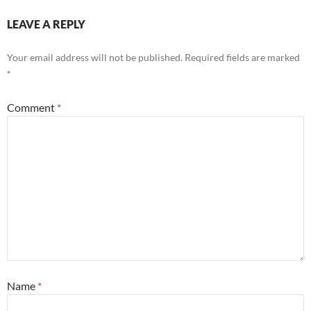
LEAVE A REPLY
Your email address will not be published.
Required fields are marked
*
Comment
*
Name
*