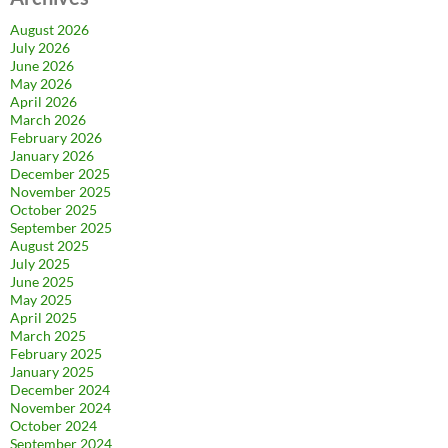
August 2026
July 2026
June 2026
May 2026
April 2026
March 2026
February 2026
January 2026
December 2025
November 2025
October 2025
September 2025
August 2025
July 2025
June 2025
May 2025
April 2025
March 2025
February 2025
January 2025
December 2024
November 2024
October 2024
September 2024