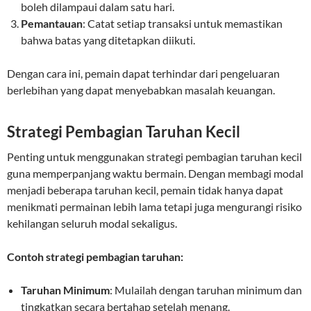
boleh dilampaui dalam satu hari.
Pemantauan
: Catat setiap transaksi untuk memastikan
bahwa batas yang ditetapkan diikuti.
Dengan cara ini, pemain dapat terhindar dari pengeluaran
berlebihan yang dapat menyebabkan masalah keuangan.
Strategi Pembagian Taruhan Kecil
Penting untuk menggunakan strategi pembagian taruhan kecil
guna memperpanjang waktu bermain. Dengan membagi modal
menjadi beberapa taruhan kecil, pemain tidak hanya dapat
menikmati permainan lebih lama tetapi juga mengurangi risiko
kehilangan seluruh modal sekaligus.
Contoh strategi pembagian taruhan:
Taruhan Minimum
: Mulailah dengan taruhan minimum dan
tingkatkan secara bertahap setelah menang.