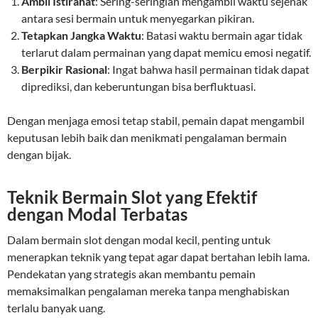
Ambil Istirahat
: Sering-seringlah mengambil waktu sejenak
antara sesi bermain untuk menyegarkan pikiran.
Tetapkan Jangka Waktu
: Batasi waktu bermain agar tidak
terlarut dalam permainan yang dapat memicu emosi negatif.
Berpikir Rasional
: Ingat bahwa hasil permainan tidak dapat
diprediksi, dan keberuntungan bisa berfluktuasi.
Dengan menjaga emosi tetap stabil, pemain dapat mengambil
keputusan lebih baik dan menikmati pengalaman bermain
dengan bijak.
Teknik Bermain Slot yang Efektif
dengan Modal Terbatas
Dalam bermain slot dengan modal kecil, penting untuk
menerapkan teknik yang tepat agar dapat bertahan lebih lama.
Pendekatan yang strategis akan membantu pemain
memaksimalkan pengalaman mereka tanpa menghabiskan
terlalu banyak uang.