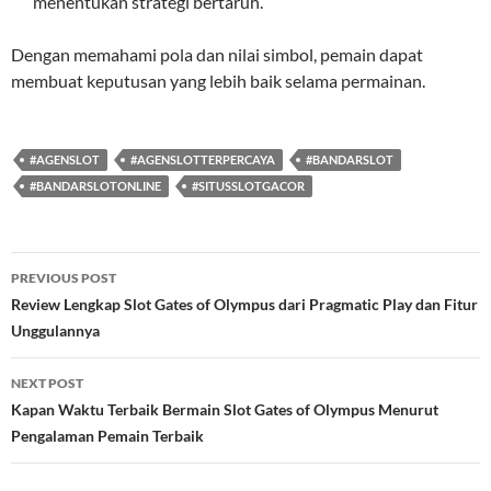
menentukan strategi bertaruh.
Dengan memahami pola dan nilai simbol, pemain dapat
membuat keputusan yang lebih baik selama permainan.
#AGENSLOT
#AGENSLOTTERPERCAYA
#BANDARSLOT
#BANDARSLOTONLINE
#SITUSSLOTGACOR
Post
PREVIOUS POST
navigation
Review Lengkap Slot Gates of Olympus dari Pragmatic Play dan Fitur
Unggulannya
NEXT POST
Kapan Waktu Terbaik Bermain Slot Gates of Olympus Menurut
Pengalaman Pemain Terbaik