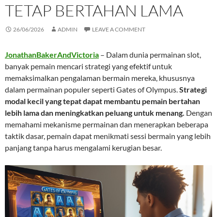
TETAP BERTAHAN LAMA
26/06/2026
ADMIN
LEAVE A COMMENT
JonathanBakerAndVictoria
– Dalam dunia permainan slot,
banyak pemain mencari strategi yang efektif untuk
memaksimalkan pengalaman bermain mereka, khususnya
dalam permainan populer seperti Gates of Olympus.
Strategi
modal kecil yang tepat dapat membantu pemain bertahan
lebih lama dan meningkatkan peluang untuk menang.
Dengan
memahami mekanisme permainan dan menerapkan beberapa
taktik dasar, pemain dapat menikmati sessi bermain yang lebih
panjang tanpa harus mengalami kerugian besar.