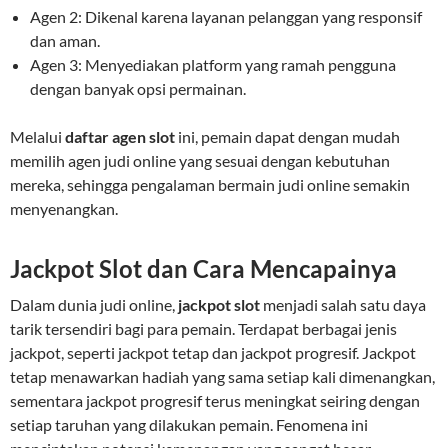
Agen 2: Dikenal karena layanan pelanggan yang responsif
dan aman.
Agen 3: Menyediakan platform yang ramah pengguna
dengan banyak opsi permainan.
Melalui
daftar agen slot
ini, pemain dapat dengan mudah
memilih agen judi online yang sesuai dengan kebutuhan
mereka, sehingga pengalaman bermain judi online semakin
menyenangkan.
Jackpot Slot dan Cara Mencapainya
Dalam dunia judi online,
jackpot slot
menjadi salah satu daya
tarik tersendiri bagi para pemain. Terdapat berbagai jenis
jackpot, seperti jackpot tetap dan jackpot progresif. Jackpot
tetap menawarkan hadiah yang sama setiap kali dimenangkan,
sementara jackpot progresif terus meningkat seiring dengan
setiap taruhan yang dilakukan pemain. Fenomena ini