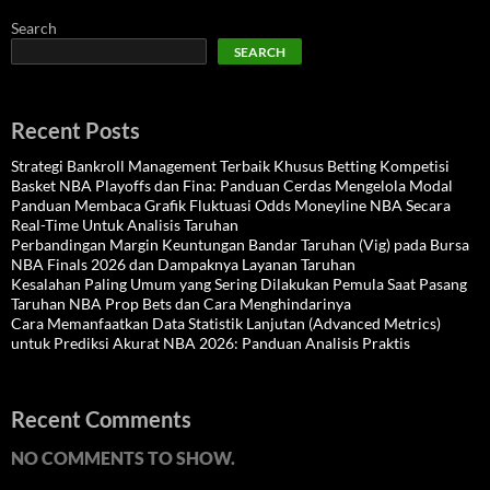
Search
SEARCH
Recent Posts
Strategi Bankroll Management Terbaik Khusus Betting Kompetisi
Basket NBA Playoffs dan Fina: Panduan Cerdas Mengelola Modal
Panduan Membaca Grafik Fluktuasi Odds Moneyline NBA Secara
Real-Time Untuk Analisis Taruhan
Perbandingan Margin Keuntungan Bandar Taruhan (Vig) pada Bursa
NBA Finals 2026 dan Dampaknya Layanan Taruhan
Kesalahan Paling Umum yang Sering Dilakukan Pemula Saat Pasang
Taruhan NBA Prop Bets dan Cara Menghindarinya
Cara Memanfaatkan Data Statistik Lanjutan (Advanced Metrics)
untuk Prediksi Akurat NBA 2026: Panduan Analisis Praktis
Recent Comments
NO COMMENTS TO SHOW.