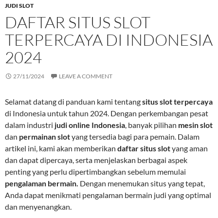
JUDI SLOT
DAFTAR SITUS SLOT
TERPERCAYA DI INDONESIA
2024
27/11/2024
LEAVE A COMMENT
Selamat datang di panduan kami tentang
situs slot terpercaya
di Indonesia untuk tahun 2024. Dengan perkembangan pesat
dalam industri
judi online Indonesia
, banyak pilihan
mesin slot
dan
permainan slot
yang tersedia bagi para pemain. Dalam
artikel ini, kami akan memberikan
daftar situs slot
yang aman
dan dapat dipercaya, serta menjelaskan berbagai aspek
penting yang perlu dipertimbangkan sebelum memulai
pengalaman bermain.
Dengan menemukan situs yang tepat,
Anda dapat menikmati pengalaman bermain judi yang optimal
dan menyenangkan.