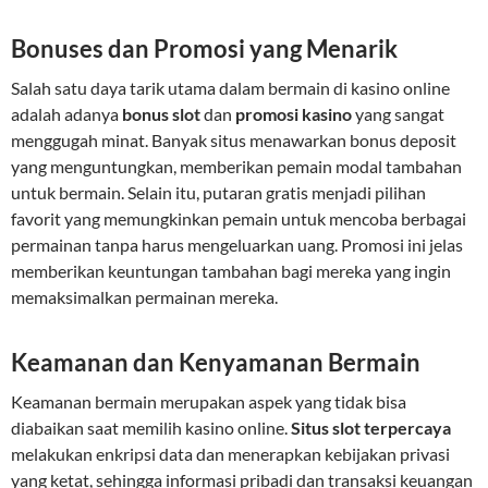
Bonuses dan Promosi yang Menarik
Salah satu daya tarik utama dalam bermain di kasino online
adalah adanya
bonus slot
dan
promosi kasino
yang sangat
menggugah minat. Banyak situs menawarkan bonus deposit
yang menguntungkan, memberikan pemain modal tambahan
untuk bermain. Selain itu, putaran gratis menjadi pilihan
favorit yang memungkinkan pemain untuk mencoba berbagai
permainan tanpa harus mengeluarkan uang. Promosi ini jelas
memberikan keuntungan tambahan bagi mereka yang ingin
memaksimalkan permainan mereka.
Keamanan dan Kenyamanan Bermain
Keamanan bermain merupakan aspek yang tidak bisa
diabaikan saat memilih kasino online.
Situs slot terpercaya
melakukan enkripsi data dan menerapkan kebijakan privasi
yang ketat, sehingga informasi pribadi dan transaksi keuangan