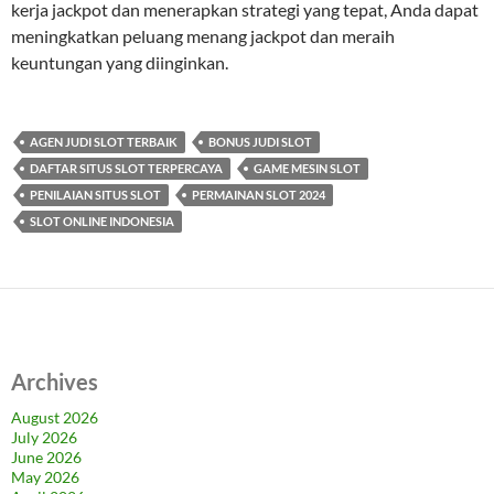
kerja jackpot dan menerapkan strategi yang tepat, Anda dapat
meningkatkan peluang menang jackpot dan meraih
keuntungan yang diinginkan.
AGEN JUDI SLOT TERBAIK
BONUS JUDI SLOT
DAFTAR SITUS SLOT TERPERCAYA
GAME MESIN SLOT
PENILAIAN SITUS SLOT
PERMAINAN SLOT 2024
SLOT ONLINE INDONESIA
Archives
August 2026
July 2026
June 2026
May 2026