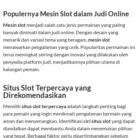
Populernya Mesin Slot dalam Judi Online
Mesin slot
menjadi salah satu jenis permainan yang paling
banyak diminati dalam judi online. Dengan desain yang
menarik dan variasi tema yang beragam,
mesin slot
menawarkan pengalaman yang unik. Popularitas permainan ini
terus meningkat seiring dengan inovasi yang dilakukan oleh
penyedia platform judi, menjadikannya pilihan utama di
kalangan pemain.
Situs Slot Terpercaya yang
Direkomendasikan
Memilih
situs slot terpercaya
adalah langkah penting bagi
para pemain yang ingin menikmati pengalaman bermain yang
aman dan menyenangkan. Identifikasi
ciri situs slot
yang dapat
diandalkan dapat membantu Anda dalam menemukan pilihan
yang tepat. Berbagai faktor perlu dipertimbangkan sebelum