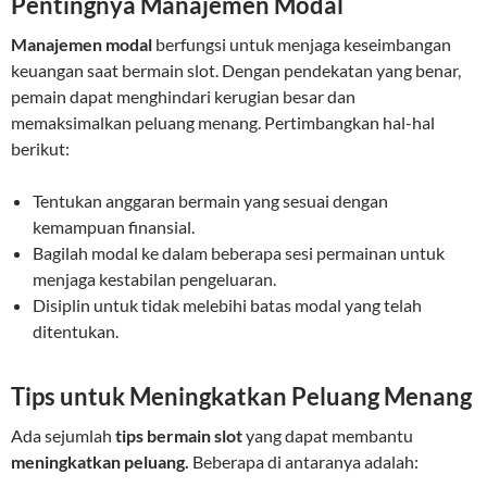
Pentingnya Manajemen Modal
Manajemen modal
berfungsi untuk menjaga keseimbangan
keuangan saat bermain slot. Dengan pendekatan yang benar,
pemain dapat menghindari kerugian besar dan
memaksimalkan peluang menang. Pertimbangkan hal-hal
berikut:
Tentukan anggaran bermain yang sesuai dengan
kemampuan finansial.
Bagilah modal ke dalam beberapa sesi permainan untuk
menjaga kestabilan pengeluaran.
Disiplin untuk tidak melebihi batas modal yang telah
ditentukan.
Tips untuk Meningkatkan Peluang Menang
Ada sejumlah
tips bermain slot
yang dapat membantu
meningkatkan peluang.
Beberapa di antaranya adalah: