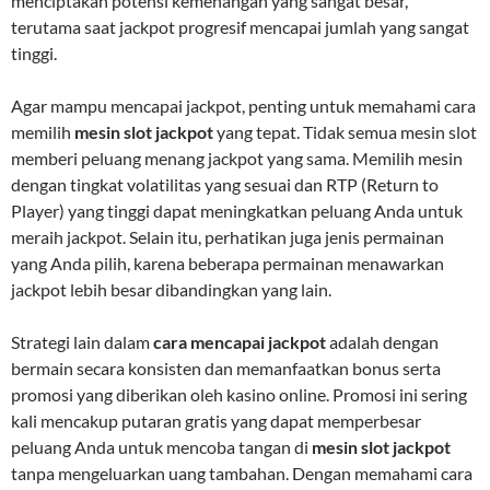
menciptakan potensi kemenangan yang sangat besar,
terutama saat jackpot progresif mencapai jumlah yang sangat
tinggi.
Agar mampu mencapai jackpot, penting untuk memahami cara
memilih
mesin slot jackpot
yang tepat. Tidak semua mesin slot
memberi peluang menang jackpot yang sama. Memilih mesin
dengan tingkat volatilitas yang sesuai dan RTP (Return to
Player) yang tinggi dapat meningkatkan peluang Anda untuk
meraih jackpot. Selain itu, perhatikan juga jenis permainan
yang Anda pilih, karena beberapa permainan menawarkan
jackpot lebih besar dibandingkan yang lain.
Strategi lain dalam
cara mencapai jackpot
adalah dengan
bermain secara konsisten dan memanfaatkan bonus serta
promosi yang diberikan oleh kasino online. Promosi ini sering
kali mencakup putaran gratis yang dapat memperbesar
peluang Anda untuk mencoba tangan di
mesin slot jackpot
tanpa mengeluarkan uang tambahan. Dengan memahami cara