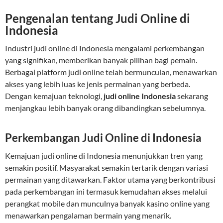
Pengenalan tentang Judi Online di
Indonesia
Industri judi online di Indonesia mengalami perkembangan
yang signifikan, memberikan banyak pilihan bagi pemain.
Berbagai platform judi online telah bermunculan, menawarkan
akses yang lebih luas ke jenis permainan yang berbeda.
Dengan kemajuan teknologi,
judi online Indonesia
sekarang
menjangkau lebih banyak orang dibandingkan sebelumnya.
Perkembangan Judi Online di Indonesia
Kemajuan judi online di Indonesia menunjukkan tren yang
semakin positif. Masyarakat semakin tertarik dengan variasi
permainan yang ditawarkan. Faktor utama yang berkontribusi
pada perkembangan ini termasuk kemudahan akses melalui
perangkat mobile dan munculnya banyak kasino online yang
menawarkan pengalaman bermain yang menarik.