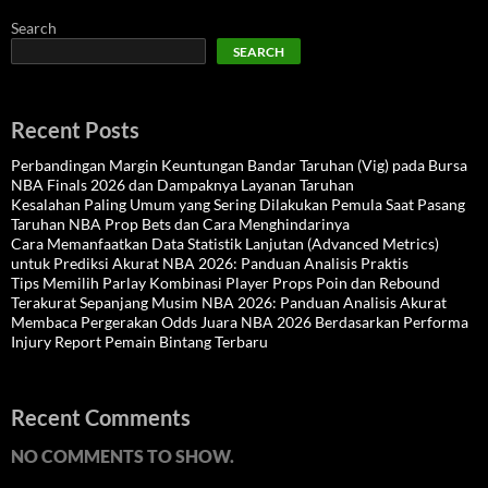
Search
SEARCH
Recent Posts
Perbandingan Margin Keuntungan Bandar Taruhan (Vig) pada Bursa
NBA Finals 2026 dan Dampaknya Layanan Taruhan
Kesalahan Paling Umum yang Sering Dilakukan Pemula Saat Pasang
Taruhan NBA Prop Bets dan Cara Menghindarinya
Cara Memanfaatkan Data Statistik Lanjutan (Advanced Metrics)
untuk Prediksi Akurat NBA 2026: Panduan Analisis Praktis
Tips Memilih Parlay Kombinasi Player Props Poin dan Rebound
Terakurat Sepanjang Musim NBA 2026: Panduan Analisis Akurat
Membaca Pergerakan Odds Juara NBA 2026 Berdasarkan Performa
Injury Report Pemain Bintang Terbaru
Recent Comments
NO COMMENTS TO SHOW.