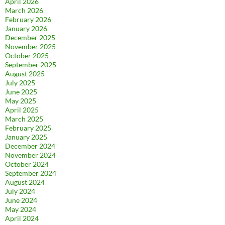
April 2026
March 2026
February 2026
January 2026
December 2025
November 2025
October 2025
September 2025
August 2025
July 2025
June 2025
May 2025
April 2025
March 2025
February 2025
January 2025
December 2024
November 2024
October 2024
September 2024
August 2024
July 2024
June 2024
May 2024
April 2024