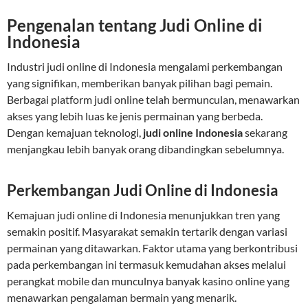
Pengenalan tentang Judi Online di
Indonesia
Industri judi online di Indonesia mengalami perkembangan
yang signifikan, memberikan banyak pilihan bagi pemain.
Berbagai platform judi online telah bermunculan, menawarkan
akses yang lebih luas ke jenis permainan yang berbeda.
Dengan kemajuan teknologi,
judi online Indonesia
sekarang
menjangkau lebih banyak orang dibandingkan sebelumnya.
Perkembangan Judi Online di Indonesia
Kemajuan judi online di Indonesia menunjukkan tren yang
semakin positif. Masyarakat semakin tertarik dengan variasi
permainan yang ditawarkan. Faktor utama yang berkontribusi
pada perkembangan ini termasuk kemudahan akses melalui
perangkat mobile dan munculnya banyak kasino online yang
menawarkan pengalaman bermain yang menarik.