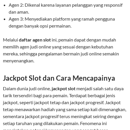
Agen 2: Dikenal karena layanan pelanggan yang responsif
dan aman.
Agen 3: Menyediakan platform yang ramah pengguna
dengan banyak opsi permainan.
Melalui
daftar agen slot
ini, pemain dapat dengan mudah
memilih agen judi online yang sesuai dengan kebutuhan
mereka, sehingga pengalaman bermain judi online semakin
menyenangkan.
Jackpot Slot dan Cara Mencapainya
Dalam dunia judi online,
jackpot slot
menjadi salah satu daya
tarik tersendiri bagi para pemain. Terdapat berbagai jenis
jackpot, seperti jackpot tetap dan jackpot progresif. Jackpot
tetap menawarkan hadiah yang sama setiap kali dimenangkan,
sementara jackpot progresif terus meningkat seiring dengan
setiap taruhan yang dilakukan pemain. Fenomena ini