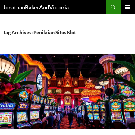
Search
JonathanBakerAndVictoria
SKIP
PRIMAR
TO
MENU
CONTENT
Tag Archives: Penilaian Situs Slot