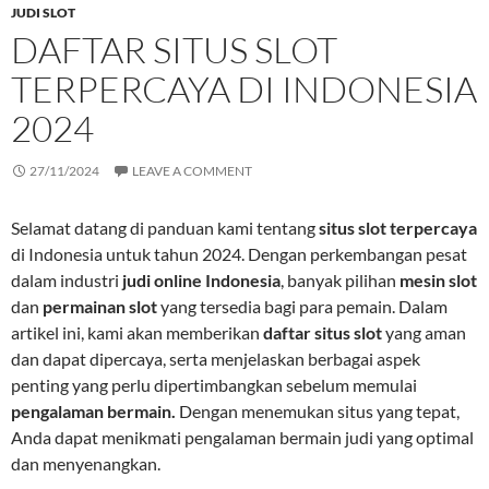
JUDI SLOT
DAFTAR SITUS SLOT
TERPERCAYA DI INDONESIA
2024
27/11/2024
LEAVE A COMMENT
Selamat datang di panduan kami tentang
situs slot terpercaya
di Indonesia untuk tahun 2024. Dengan perkembangan pesat
dalam industri
judi online Indonesia
, banyak pilihan
mesin slot
dan
permainan slot
yang tersedia bagi para pemain. Dalam
artikel ini, kami akan memberikan
daftar situs slot
yang aman
dan dapat dipercaya, serta menjelaskan berbagai aspek
penting yang perlu dipertimbangkan sebelum memulai
pengalaman bermain.
Dengan menemukan situs yang tepat,
Anda dapat menikmati pengalaman bermain judi yang optimal
dan menyenangkan.