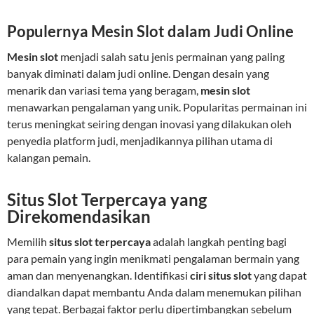
Populernya Mesin Slot dalam Judi Online
Mesin slot
menjadi salah satu jenis permainan yang paling
banyak diminati dalam judi online. Dengan desain yang
menarik dan variasi tema yang beragam,
mesin slot
menawarkan pengalaman yang unik. Popularitas permainan ini
terus meningkat seiring dengan inovasi yang dilakukan oleh
penyedia platform judi, menjadikannya pilihan utama di
kalangan pemain.
Situs Slot Terpercaya yang
Direkomendasikan
Memilih
situs slot terpercaya
adalah langkah penting bagi
para pemain yang ingin menikmati pengalaman bermain yang
aman dan menyenangkan. Identifikasi
ciri situs slot
yang dapat
diandalkan dapat membantu Anda dalam menemukan pilihan
yang tepat. Berbagai faktor perlu dipertimbangkan sebelum