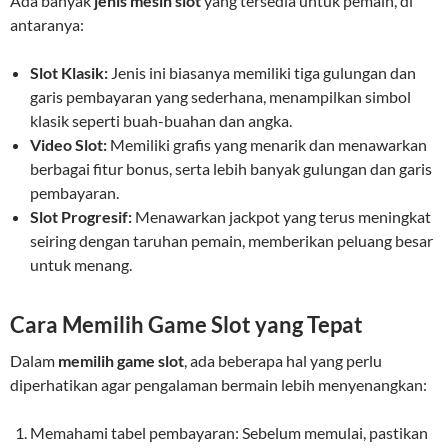
Ada banyak
jenis mesin slot
yang tersedia untuk pemain, di
antaranya:
Slot Klasik:
Jenis ini biasanya memiliki tiga gulungan dan
garis pembayaran yang sederhana, menampilkan simbol
klasik seperti buah-buahan dan angka.
Video Slot:
Memiliki grafis yang menarik dan menawarkan
berbagai fitur bonus, serta lebih banyak gulungan dan garis
pembayaran.
Slot Progresif:
Menawarkan jackpot yang terus meningkat
seiring dengan taruhan pemain, memberikan peluang besar
untuk menang.
Cara Memilih Game Slot yang Tepat
Dalam
memilih game slot
, ada beberapa hal yang perlu
diperhatikan agar pengalaman bermain lebih menyenangkan:
Memahami tabel pembayaran: Sebelum memulai, pastikan