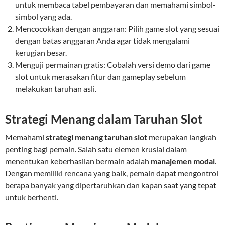
untuk membaca tabel pembayaran dan memahami simbol-
simbol yang ada.
Mencocokkan dengan anggaran: Pilih game slot yang sesuai
dengan batas anggaran Anda agar tidak mengalami
kerugian besar.
Menguji permainan gratis: Cobalah versi demo dari game
slot untuk merasakan fitur dan gameplay sebelum
melakukan taruhan asli.
Strategi Menang dalam Taruhan Slot
Memahami
strategi menang taruhan slot
merupakan langkah
penting bagi pemain. Salah satu elemen krusial dalam
menentukan keberhasilan bermain adalah
manajemen modal
.
Dengan memiliki rencana yang baik, pemain dapat mengontrol
berapa banyak yang dipertaruhkan dan kapan saat yang tepat
untuk berhenti.