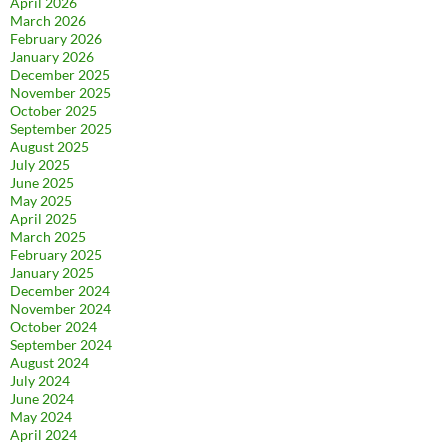
April 2026
March 2026
February 2026
January 2026
December 2025
November 2025
October 2025
September 2025
August 2025
July 2025
June 2025
May 2025
April 2025
March 2025
February 2025
January 2025
December 2024
November 2024
October 2024
September 2024
August 2024
July 2024
June 2024
May 2024
April 2024