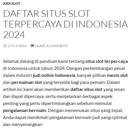
JUDI SLOT
DAFTAR SITUS SLOT
TERPERCAYA DI INDONESIA
2024
27/11/2024
LEAVE A COMMENT
Selamat datang di panduan kami tentang
situs slot terpercaya
di Indonesia untuk tahun 2024. Dengan perkembangan pesat
dalam industri
judi online Indonesia
, banyak pilihan
mesin slot
dan
permainan slot
yang tersedia bagi para pemain. Dalam
artikel ini, kami akan memberikan
daftar situs slot
yang aman
dan dapat dipercaya, serta menjelaskan berbagai aspek
penting yang perlu dipertimbangkan sebelum memulai
pengalaman bermain.
Dengan menemukan situs yang tepat,
Anda dapat menikmati pengalaman bermain judi yang optimal
dan menyenangkan.