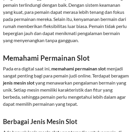
pemain terlindungi dengan baik. Dengan sistem keamanan
yang kuat, para pemain dapat merasa lebih tenang dan fokus
pada permainan mereka. Selain itu, kenyamanan bermain dari
rumah memberikan fleksibilitas luar biasa. Pemain tidak perlu
bepergian jauh dan dapat menikmati pengalaman bermain
yang menyenangkan tanpa gangguan.
Memahami Permainan Slot
Pada era digital saat ini,
memahami permainan slot
menjadi
sangat penting bagi para pemain judi online. Terdapat beragam
jenis mesin slot
yang menawarkan pengalaman bermain yang
unik. Setiap mesin memiliki karakteristik dan fitur yang
berbeda, sehingga pemain perlu mengetahui lebih dalam agar
dapat memilih permainan yang tepat.
Berbagai Jenis Mesin Slot