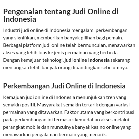
Pengenalan tentang Judi Online di
Indonesia
Industri judi online di Indonesia mengalami perkembangan
yang signifikan, memberikan banyak pilihan bagi pemain.
Berbagai platform judi online telah bermunculan, menawarkan
akses yang lebih luas ke jenis permainan yang berbeda.
Dengan kemajuan teknologi,
judi online Indonesia
sekarang
menjangkau lebih banyak orang dibandingkan sebelumnya.
Perkembangan Judi Online di Indonesia
Kemajuan judi online di Indonesia menunjukkan tren yang
semakin positif. Masyarakat semakin tertarik dengan variasi
permainan yang ditawarkan. Faktor utama yang berkontribusi
pada perkembangan ini termasuk kemudahan akses melalui
perangkat mobile dan munculnya banyak kasino online yang
menawarkan pengalaman bermain yang menarik.