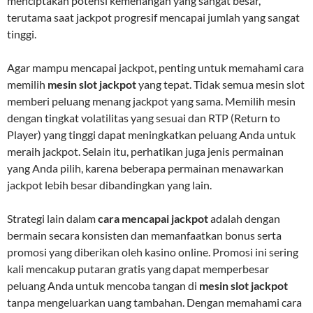
menciptakan potensi kemenangan yang sangat besar,
terutama saat jackpot progresif mencapai jumlah yang sangat
tinggi.
Agar mampu mencapai jackpot, penting untuk memahami cara
memilih
mesin slot jackpot
yang tepat. Tidak semua mesin slot
memberi peluang menang jackpot yang sama. Memilih mesin
dengan tingkat volatilitas yang sesuai dan RTP (Return to
Player) yang tinggi dapat meningkatkan peluang Anda untuk
meraih jackpot. Selain itu, perhatikan juga jenis permainan
yang Anda pilih, karena beberapa permainan menawarkan
jackpot lebih besar dibandingkan yang lain.
Strategi lain dalam
cara mencapai jackpot
adalah dengan
bermain secara konsisten dan memanfaatkan bonus serta
promosi yang diberikan oleh kasino online. Promosi ini sering
kali mencakup putaran gratis yang dapat memperbesar
peluang Anda untuk mencoba tangan di
mesin slot jackpot
tanpa mengeluarkan uang tambahan. Dengan memahami cara