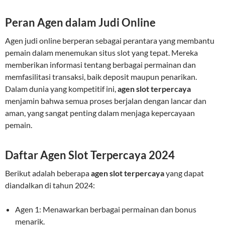
Peran Agen dalam Judi Online
Agen judi online berperan sebagai perantara yang membantu
pemain dalam menemukan situs slot yang tepat. Mereka
memberikan informasi tentang berbagai permainan dan
memfasilitasi transaksi, baik deposit maupun penarikan.
Dalam dunia yang kompetitif ini,
agen slot terpercaya
menjamin bahwa semua proses berjalan dengan lancar dan
aman, yang sangat penting dalam menjaga kepercayaan
pemain.
Daftar Agen Slot Terpercaya 2024
Berikut adalah beberapa
agen slot terpercaya
yang dapat
diandalkan di tahun 2024:
Agen 1: Menawarkan berbagai permainan dan bonus
menarik.