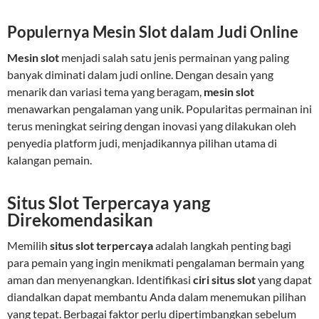
Populernya Mesin Slot dalam Judi Online
Mesin slot
menjadi salah satu jenis permainan yang paling
banyak diminati dalam judi online. Dengan desain yang
menarik dan variasi tema yang beragam,
mesin slot
menawarkan pengalaman yang unik. Popularitas permainan ini
terus meningkat seiring dengan inovasi yang dilakukan oleh
penyedia platform judi, menjadikannya pilihan utama di
kalangan pemain.
Situs Slot Terpercaya yang
Direkomendasikan
Memilih
situs slot terpercaya
adalah langkah penting bagi
para pemain yang ingin menikmati pengalaman bermain yang
aman dan menyenangkan. Identifikasi
ciri situs slot
yang dapat
diandalkan dapat membantu Anda dalam menemukan pilihan
yang tepat. Berbagai faktor perlu dipertimbangkan sebelum