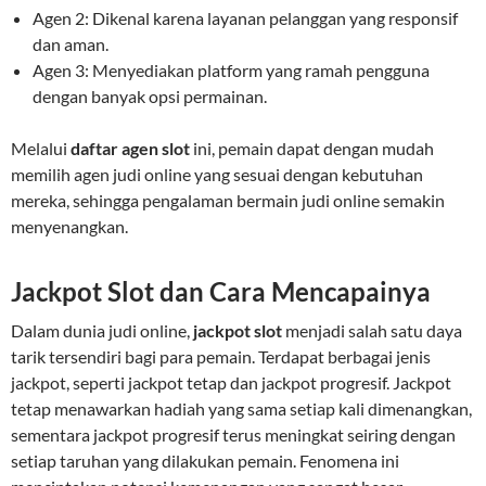
Agen 2: Dikenal karena layanan pelanggan yang responsif
dan aman.
Agen 3: Menyediakan platform yang ramah pengguna
dengan banyak opsi permainan.
Melalui
daftar agen slot
ini, pemain dapat dengan mudah
memilih agen judi online yang sesuai dengan kebutuhan
mereka, sehingga pengalaman bermain judi online semakin
menyenangkan.
Jackpot Slot dan Cara Mencapainya
Dalam dunia judi online,
jackpot slot
menjadi salah satu daya
tarik tersendiri bagi para pemain. Terdapat berbagai jenis
jackpot, seperti jackpot tetap dan jackpot progresif. Jackpot
tetap menawarkan hadiah yang sama setiap kali dimenangkan,
sementara jackpot progresif terus meningkat seiring dengan
setiap taruhan yang dilakukan pemain. Fenomena ini