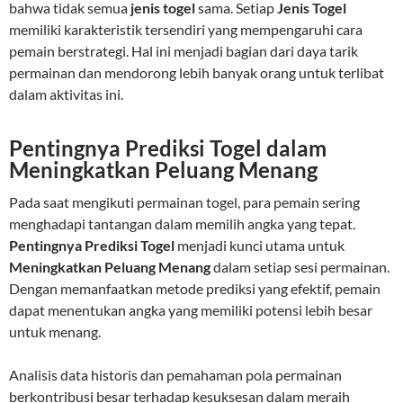
bahwa tidak semua
jenis togel
sama. Setiap
Jenis Togel
memiliki karakteristik tersendiri yang mempengaruhi cara
pemain berstrategi. Hal ini menjadi bagian dari daya tarik
permainan dan mendorong lebih banyak orang untuk terlibat
dalam aktivitas ini.
Pentingnya Prediksi Togel dalam
Meningkatkan Peluang Menang
Pada saat mengikuti permainan togel, para pemain sering
menghadapi tantangan dalam memilih angka yang tepat.
Pentingnya Prediksi Togel
menjadi kunci utama untuk
Meningkatkan Peluang Menang
dalam setiap sesi permainan.
Dengan memanfaatkan metode prediksi yang efektif, pemain
dapat menentukan angka yang memiliki potensi lebih besar
untuk menang.
Analisis data historis dan pemahaman pola permainan
berkontribusi besar terhadap kesuksesan dalam meraih