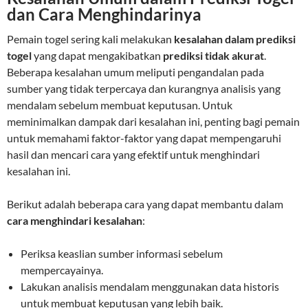
dan Cara Menghindarinya
Pemain togel sering kali melakukan
kesalahan dalam prediksi
togel
yang dapat mengakibatkan
prediksi tidak akurat
.
Beberapa kesalahan umum meliputi pengandalan pada
sumber yang tidak terpercaya dan kurangnya analisis yang
mendalam sebelum membuat keputusan. Untuk
meminimalkan dampak dari kesalahan ini, penting bagi pemain
untuk memahami faktor-faktor yang dapat mempengaruhi
hasil dan mencari cara yang efektif untuk menghindari
kesalahan ini.
Berikut adalah beberapa cara yang dapat membantu dalam
cara menghindari kesalahan
:
Periksa keaslian sumber informasi sebelum
mempercayainya.
Lakukan analisis mendalam menggunakan data historis
untuk membuat keputusan yang lebih baik.