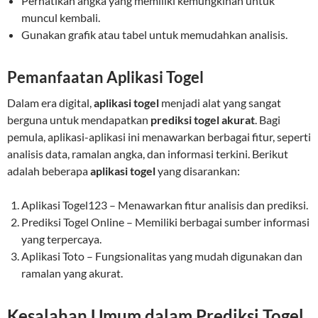
Perhatikan angka yang memiliki kemungkinan untuk
muncul kembali.
Gunakan grafik atau tabel untuk memudahkan analisis.
Pemanfaatan Aplikasi Togel
Dalam era digital,
aplikasi togel
menjadi alat yang sangat
berguna untuk mendapatkan
prediksi togel akurat
. Bagi
pemula, aplikasi-aplikasi ini menawarkan berbagai fitur, seperti
analisis data, ramalan angka, dan informasi terkini. Berikut
adalah beberapa
aplikasi togel
yang disarankan:
Aplikasi Togel123 – Menawarkan fitur analisis dan prediksi.
Prediksi Togel Online – Memiliki berbagai sumber informasi
yang terpercaya.
Aplikasi Toto – Fungsionalitas yang mudah digunakan dan
ramalan yang akurat.
Kesalahan Umum dalam Prediksi Togel