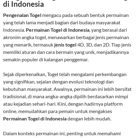
di Indonesia
Pengenalan Togel
mengacu pada sebuah bentuk permainan
yang telah lama menjadi bagian dari budaya masyarakat
Indonesia.
Permainan Togel di Indonesia
, yang berasal dari
akronim angka togel, menawarkan berbagai jenis permainan
yang menarik, termasuk
jenis togel
4D, 3D, dan 2D. Tiap jenis
memiliki aturan dan cara bermain yang unik, menjadikannya
semakin populer di kalangan penggemar.
Sejak diperkenalkan, Togel telah mengalami perkembangan
yang signifikan, sejalan dengan evolusi teknologi dan
kebutuhan masyarakat. Awalnya, permainan ini lebih bersifat
tradisional, di mana angka-angka dipilih berdasarkan mimpi
atau kejadian sehari-hari. Kini, dengan hadirnya platform
online, memudahkan para pemain untuk mengakses
Permainan Togel di Indonesia
dengan lebih mudah.
Dalam konteks permainan ini, penting untuk memahami