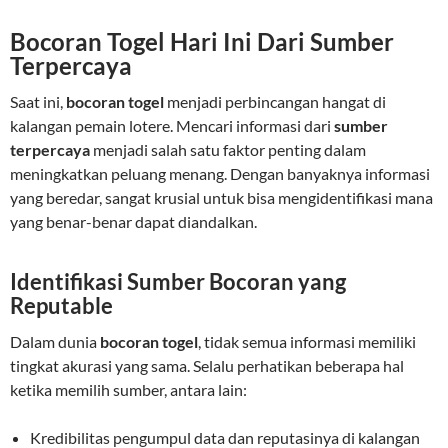
Bocoran Togel Hari Ini Dari Sumber
Terpercaya
Saat ini,
bocoran togel
menjadi perbincangan hangat di
kalangan pemain lotere. Mencari informasi dari
sumber
terpercaya
menjadi salah satu faktor penting dalam
meningkatkan peluang menang. Dengan banyaknya informasi
yang beredar, sangat krusial untuk bisa mengidentifikasi mana
yang benar-benar dapat diandalkan.
Identifikasi Sumber Bocoran yang
Reputable
Dalam dunia
bocoran togel
, tidak semua informasi memiliki
tingkat akurasi yang sama. Selalu perhatikan beberapa hal
ketika memilih sumber, antara lain:
Kredibilitas pengumpul data dan reputasinya di kalangan