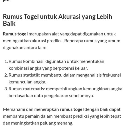
Rumus Togel untuk Akurasi yang Lebih
Baik
Rumus togel
merupakan alat yang dapat digunakan untuk
meningkatkan akurasi prediksi. Beberapa rumus yang umum
digunakan antara lain:
Rumus kombinasi: digunakan untuk menentukan
kombinasi angka yang berpotensi keluar.
Rumus statistik: membantu dalam menganalisis frekuensi
kemunculan angka.
Rumus matematis: memperhitungkan kemungkinan angka
berdasarkan data pengeluaran sebelumnya.
Memahami dan menerapkan
rumus togel
dengan baik dapat
membantu pemain dalam membuat prediksi yang lebih tepat
dan meningkatkan peluang menang.