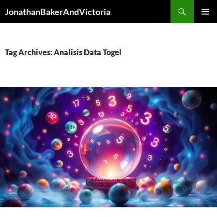
Search
JonathanBakerAndVictoria
SKIP
PRIMAR
TO
MENU
CONTENT
Tag Archives: Analisis Data Togel