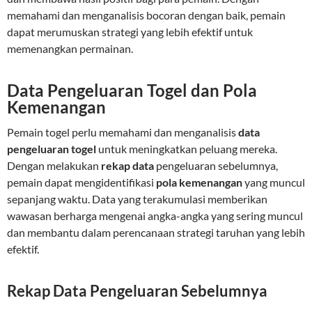
memahami dan menganalisis bocoran dengan baik, pemain
dapat merumuskan strategi yang lebih efektif untuk
memenangkan permainan.
Data Pengeluaran Togel dan Pola
Kemenangan
Pemain togel perlu memahami dan menganalisis
data
pengeluaran togel
untuk meningkatkan peluang mereka.
Dengan melakukan
rekap data
pengeluaran sebelumnya,
pemain dapat mengidentifikasi
pola kemenangan
yang muncul
sepanjang waktu. Data yang terakumulasi memberikan
wawasan berharga mengenai angka-angka yang sering muncul
dan membantu dalam perencanaan strategi taruhan yang lebih
efektif.
Rekap Data Pengeluaran Sebelumnya