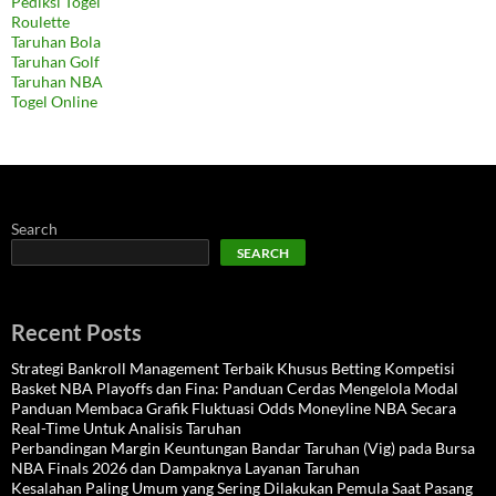
Pediksi Togel
Roulette
Taruhan Bola
Taruhan Golf
Taruhan NBA
Togel Online
Search
SEARCH
Recent Posts
Strategi Bankroll Management Terbaik Khusus Betting Kompetisi
Basket NBA Playoffs dan Fina: Panduan Cerdas Mengelola Modal
Panduan Membaca Grafik Fluktuasi Odds Moneyline NBA Secara
Real-Time Untuk Analisis Taruhan
Perbandingan Margin Keuntungan Bandar Taruhan (Vig) pada Bursa
NBA Finals 2026 dan Dampaknya Layanan Taruhan
Kesalahan Paling Umum yang Sering Dilakukan Pemula Saat Pasang