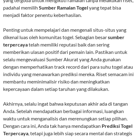
yang tergoda untuk mengikuti ramalan tanpa melakukan riset,
padahal memilih
Sumber Ramalan Togel
yang tepat bisa
menjadi faktor penentu keberhasilan.
Penting untuk mempelajari dan mengenali situs-situs yang
dikenal luas oleh komunitas togel. Sebagian besar
sumber
terpercaya
telah memiliki reputasi baik dan sering
memberikan ulasan positif dari pemain lain. Pastikan untuk
selalu mengevaluasi Sumber Akurat yang Anda gunakan
dengan memperhatikan track record dari para suhu togel atau
individu yang menawarkan prediksi mereka. Riset semacam ini
membantu meminimalisir risiko dan meningkatkan
kepercayaan dalam setiap taruhan yang dilakukan.
Akhirnya, selalu ingat bahwa keputusan akhir ada di tangan
Anda. Setelah mendapatkan berbagai informasi, luangkan
waktu untuk menganalisis dan merenungkan setiap pilihan.
Dengan cara ini, Anda tak hanya mendapatkan
Prediksi Togel
Terpercaya
, tetapi juga lebih siap secara mental dan strategis