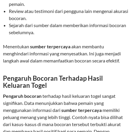
pemain.
Review atau testimoni dari pengguna lain mengenai akurasi
bocoran.
Sejarah dari sumber dalam memberikan informasi bocoran
sebelumnya.
Menentukan
sumber terpercaya
akan membantu
menghindari informasi yang menyesatkan. Ini juga menjadi
langkah awal dalam memanfaatkan bocoran secara efektif.
Pengaruh Bocoran Terhadap Hasil
Keluaran Togel
Pengaruh bocoran
terhadap hasil keluaran togel sangat
signifikan. Data menunjukkan bahwa pemain yang
menggunakan informasi dari
sumber terpercaya
memiliki
peluang menang yang lebih tinggi. Contoh nyata bisa dilihat
dari kasus-kasus di mana bocoran tersebut terbukti akurat
dan membawa hasil positif bagi para pemain. Dengan