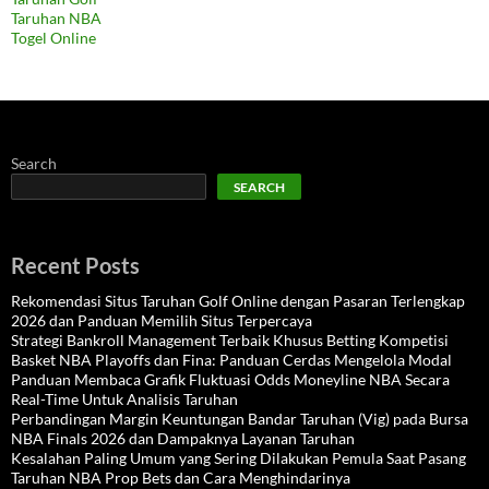
Taruhan NBA
Togel Online
Search
SEARCH
Recent Posts
Rekomendasi Situs Taruhan Golf Online dengan Pasaran Terlengkap
2026 dan Panduan Memilih Situs Terpercaya
Strategi Bankroll Management Terbaik Khusus Betting Kompetisi
Basket NBA Playoffs dan Fina: Panduan Cerdas Mengelola Modal
Panduan Membaca Grafik Fluktuasi Odds Moneyline NBA Secara
Real-Time Untuk Analisis Taruhan
Perbandingan Margin Keuntungan Bandar Taruhan (Vig) pada Bursa
NBA Finals 2026 dan Dampaknya Layanan Taruhan
Kesalahan Paling Umum yang Sering Dilakukan Pemula Saat Pasang
Taruhan NBA Prop Bets dan Cara Menghindarinya