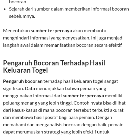
bocoran.
Sejarah dari sumber dalam memberikan informasi bocoran
sebelumnya.
Menentukan
sumber terpercaya
akan membantu
menghindari informasi yang menyesatkan. Ini juga menjadi
langkah awal dalam memanfaatkan bocoran secara efektif.
Pengaruh Bocoran Terhadap Hasil
Keluaran Togel
Pengaruh bocoran
terhadap hasil keluaran togel sangat
signifikan. Data menunjukkan bahwa pemain yang
menggunakan informasi dari
sumber terpercaya
memiliki
peluang menang yang lebih tinggi. Contoh nyata bisa dilihat
dari kasus-kasus di mana bocoran tersebut terbukti akurat
dan membawa hasil positif bagi para pemain. Dengan
memahami dan menganalisis bocoran dengan baik, pemain
dapat merumuskan strategi yang lebih efektif untuk