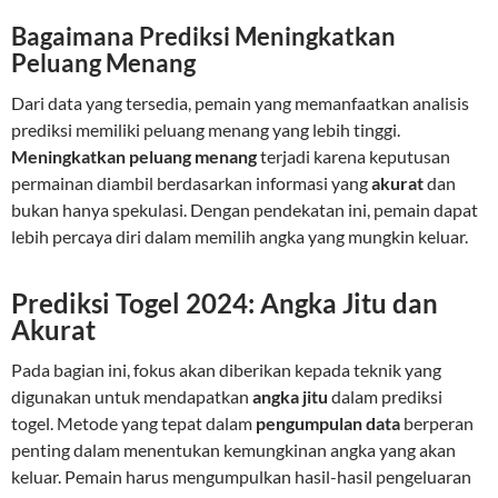
Bagaimana Prediksi Meningkatkan
Peluang Menang
Dari data yang tersedia, pemain yang memanfaatkan analisis
prediksi memiliki peluang menang yang lebih tinggi.
Meningkatkan peluang menang
terjadi karena keputusan
permainan diambil berdasarkan informasi yang
akurat
dan
bukan hanya spekulasi. Dengan pendekatan ini, pemain dapat
lebih percaya diri dalam memilih angka yang mungkin keluar.
Prediksi Togel 2024: Angka Jitu dan
Akurat
Pada bagian ini, fokus akan diberikan kepada teknik yang
digunakan untuk mendapatkan
angka jitu
dalam prediksi
togel. Metode yang tepat dalam
pengumpulan data
berperan
penting dalam menentukan kemungkinan angka yang akan
keluar. Pemain harus mengumpulkan hasil-hasil pengeluaran