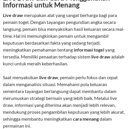
Informasi untuk Menang
Live draw
merupakan alat yang sangat berharga bagi para
pemain togel. Dengan tayangan pengundian angka secara
langsung, pemain bisa menyaksikan hasil keluaran secara real-
time. Hal ini memungkinkan pemain untuk mengambil
keputusan berdasarkan fakta yang sedang terjadi,
meningkatkan pemahaman tentang
informasi togel
yang
tersedia. Memiliki penaatan terhadap sistem
live draw
adalah
kunci untuk meraih keberhasilan.
Saat menyaksikan
live draw
, pemain perlu fokus dan cepat
dalam menganalisis situasi. Memahami pola keluaran
sementara tayangan berlangsung dapat membantu dalam
merumuskan strategi bermain yang lebih baik. Melalui live
draw, informasi yang diterima akan menjadi lebih relevan,
mendukung proses pengambilan keputusan yang lebih akurat,
sehingga membantu meningkatkan
cara menang
dalam
permainan ini.