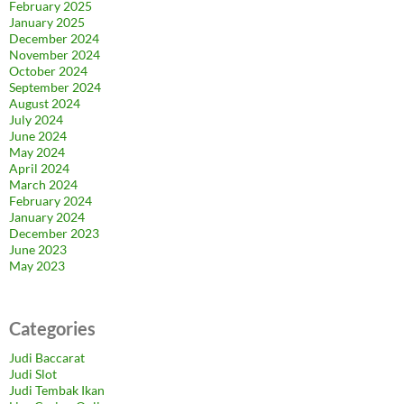
February 2025
January 2025
December 2024
November 2024
October 2024
September 2024
August 2024
July 2024
June 2024
May 2024
April 2024
March 2024
February 2024
January 2024
December 2023
June 2023
May 2023
Categories
Judi Baccarat
Judi Slot
Judi Tembak Ikan