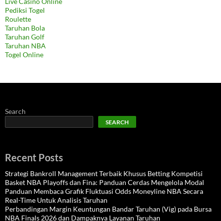
Live Casino Online
Pediksi Togel
Roulette
Taruhan Bola
Taruhan Golf
Taruhan NBA
Togel Online
Search
SEARCH
Recent Posts
Strategi Bankroll Management Terbaik Khusus Betting Kompetisi
Basket NBA Playoffs dan Fina: Panduan Cerdas Mengelola Modal
Panduan Membaca Grafik Fluktuasi Odds Moneyline NBA Secara
Real-Time Untuk Analisis Taruhan
Perbandingan Margin Keuntungan Bandar Taruhan (Vig) pada Bursa
NBA Finals 2026 dan Dampaknya Layanan Taruhan