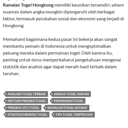
Ramalan Togel Hongkong
memiliki keunikan tersendiri, where
nuances dalam angka mungkin dipengaruhi oleh berbagai
faktor, termasuk perubahan sosial dan ekonomi yang terjadi di
Hongkong.
Memahami bagaimana kedua pasar ini bekerja akan sangat
membantu pemain di Indonesia untuk mengoptimalkan
peluang mereka dalam permainan togel. Oleh karena itu,
penting untuk terus memperbaharui pengetahuan mengenai
statistik dan analisis agar dapat meraih hasil terbaik dalam
taruhan.
ANALISIS TOGEL TERBAIK
ANGKA TOGEL HARI INI
METODE PREDIKSI TOGEL
PERMAINAN TOGEL
PREDIKSI JITU TOGEL
RAMALAN TOGEL AKURAT
STRATEGI MENANG TOGEL
TIPS TOGEL TERPERCAYA