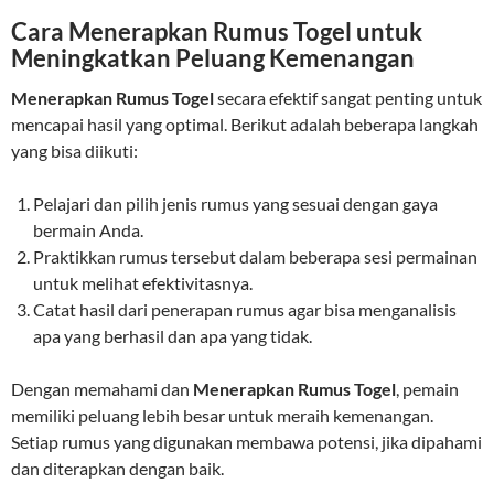
Cara Menerapkan Rumus Togel untuk
Meningkatkan Peluang Kemenangan
Menerapkan Rumus Togel
secara efektif sangat penting untuk
mencapai hasil yang optimal. Berikut adalah beberapa langkah
yang bisa diikuti:
Pelajari dan pilih jenis rumus yang sesuai dengan gaya
bermain Anda.
Praktikkan rumus tersebut dalam beberapa sesi permainan
untuk melihat efektivitasnya.
Catat hasil dari penerapan rumus agar bisa menganalisis
apa yang berhasil dan apa yang tidak.
Dengan memahami dan
Menerapkan Rumus Togel
, pemain
memiliki peluang lebih besar untuk meraih kemenangan.
Setiap rumus yang digunakan membawa potensi, jika dipahami
dan diterapkan dengan baik.