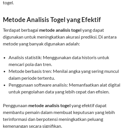
togel.
Metode Analisis Togel yang Efektif
Terdapat berbagai
metode analisis togel
yang dapat
digunakan untuk meningkatkan akurasi prediksi. Di antara
metode yang banyak digunakan adalah:
Analisis statistik: Menggunakan data historis untuk
mencari pola dan tren.
Metode berbasis tren: Menilai angka yang sering muncul
dalam periode tertentu.
Penggunaan software analisis: Memanfaatkan alat digital
untuk pengolahan data yang lebih cepat dan efisien.
Penggunaan
metode analisis togel
yang efektif dapat
membantu pemain dalam membuat keputusan yang lebih
terinformasi dan berpotensi meningkatkan peluang
kemenangan secara signifikan.