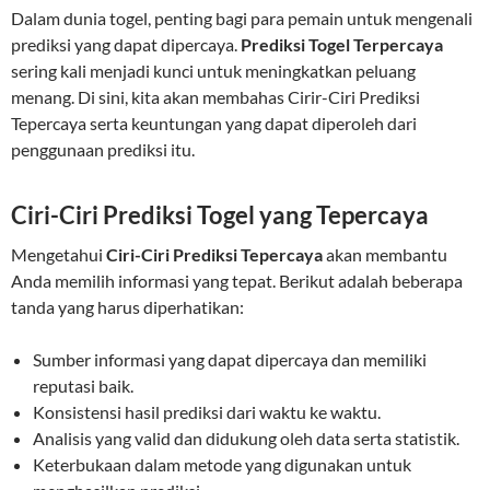
Dalam dunia togel, penting bagi para pemain untuk mengenali
prediksi yang dapat dipercaya.
Prediksi Togel Terpercaya
sering kali menjadi kunci untuk meningkatkan peluang
menang. Di sini, kita akan membahas Cirir-Ciri Prediksi
Tepercaya serta keuntungan yang dapat diperoleh dari
penggunaan prediksi itu.
Ciri-Ciri Prediksi Togel yang Tepercaya
Mengetahui
Ciri-Ciri Prediksi Tepercaya
akan membantu
Anda memilih informasi yang tepat. Berikut adalah beberapa
tanda yang harus diperhatikan:
Sumber informasi yang dapat dipercaya dan memiliki
reputasi baik.
Konsistensi hasil prediksi dari waktu ke waktu.
Analisis yang valid dan didukung oleh data serta statistik.
Keterbukaan dalam metode yang digunakan untuk