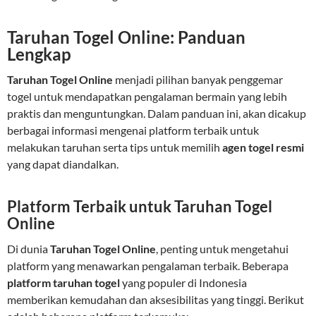
Taruhan Togel Online: Panduan
Lengkap
Taruhan Togel Online
menjadi pilihan banyak penggemar
togel untuk mendapatkan pengalaman bermain yang lebih
praktis dan menguntungkan. Dalam panduan ini, akan dicakup
berbagai informasi mengenai platform terbaik untuk
melakukan taruhan serta tips untuk memilih
agen togel resmi
yang dapat diandalkan.
Platform Terbaik untuk Taruhan Togel
Online
Di dunia
Taruhan Togel Online
, penting untuk mengetahui
platform yang menawarkan pengalaman terbaik. Beberapa
platform taruhan togel
yang populer di Indonesia
memberikan kemudahan dan aksesibilitas yang tinggi. Berikut