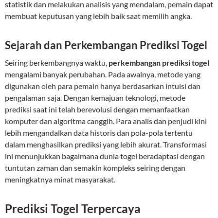
statistik dan melakukan analisis yang mendalam, pemain dapat
membuat keputusan yang lebih baik saat memilih angka.
Sejarah dan Perkembangan Prediksi Togel
Seiring berkembangnya waktu,
perkembangan prediksi togel
mengalami banyak perubahan. Pada awalnya, metode yang
digunakan oleh para pemain hanya berdasarkan intuisi dan
pengalaman saja. Dengan kemajuan teknologi, metode
prediksi saat ini telah berevolusi dengan memanfaatkan
komputer dan algoritma canggih. Para analis dan penjudi kini
lebih mengandalkan data historis dan pola-pola tertentu
dalam menghasilkan prediksi yang lebih akurat. Transformasi
ini menunjukkan bagaimana dunia togel beradaptasi dengan
tuntutan zaman dan semakin kompleks seiring dengan
meningkatnya minat masyarakat.
Prediksi Togel Terpercaya