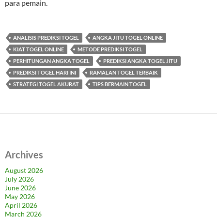
para pemain.
ANALISIS PREDIKSI TOGEL
ANGKA JITU TOGEL ONLINE
KIAT TOGEL ONLINE
METODE PREDIKSI TOGEL
PERHITUNGAN ANGKA TOGEL
PREDIKSI ANGKA TOGEL JITU
PREDIKSI TOGEL HARI INI
RAMALAN TOGEL TERBAIK
STRATEGI TOGEL AKURAT
TIPS BERMAIN TOGEL
Archives
August 2026
July 2026
June 2026
May 2026
April 2026
March 2026