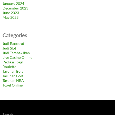
January 2024
December 2023
June 2023
May 2023
Categories
Judi Baccarat
Judi Slot
Judi Tembak Ikan
Live Casino Online
Pediksi Togel
Roulette
Taruhan Bola
Taruhan Golf
Taruhan NBA
Togel Online
Search