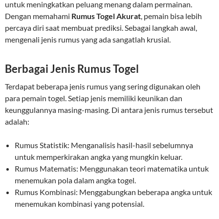
untuk meningkatkan peluang menang dalam permainan.
Dengan memahami
Rumus Togel Akurat
, pemain bisa lebih
percaya diri saat membuat prediksi. Sebagai langkah awal,
mengenali jenis rumus yang ada sangatlah krusial.
Berbagai Jenis Rumus Togel
Terdapat beberapa jenis rumus yang sering digunakan oleh
para pemain togel. Setiap jenis memiliki keunikan dan
keunggulannya masing-masing. Di antara jenis rumus tersebut
adalah:
Rumus Statistik: Menganalisis hasil-hasil sebelumnya
untuk memperkirakan angka yang mungkin keluar.
Rumus Matematis: Menggunakan teori matematika untuk
menemukan pola dalam angka togel.
Rumus Kombinasi: Menggabungkan beberapa angka untuk
menemukan kombinasi yang potensial.