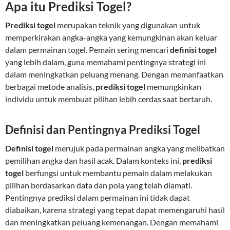
Apa itu Prediksi Togel?
Prediksi togel
merupakan teknik yang digunakan untuk
memperkirakan angka-angka yang kemungkinan akan keluar
dalam permainan togel. Pemain sering mencari
definisi togel
yang lebih dalam, guna memahami pentingnya strategi ini
dalam meningkatkan peluang menang. Dengan memanfaatkan
berbagai metode analisis,
prediksi togel
memungkinkan
individu untuk membuat pilihan lebih cerdas saat bertaruh.
Definisi dan Pentingnya Prediksi Togel
Definisi togel
merujuk pada permainan angka yang melibatkan
pemilihan angka dan hasil acak. Dalam konteks ini,
prediksi
togel
berfungsi untuk membantu pemain dalam melakukan
pilihan berdasarkan data dan pola yang telah diamati.
Pentingnya prediksi dalam permainan ini tidak dapat
diabaikan, karena strategi yang tepat dapat memengaruhi hasil
dan meningkatkan peluang kemenangan. Dengan memahami