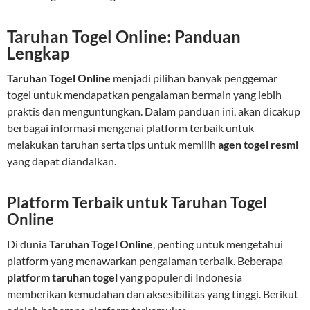
Taruhan Togel Online: Panduan
Lengkap
Taruhan Togel Online
menjadi pilihan banyak penggemar
togel untuk mendapatkan pengalaman bermain yang lebih
praktis dan menguntungkan. Dalam panduan ini, akan dicakup
berbagai informasi mengenai platform terbaik untuk
melakukan taruhan serta tips untuk memilih
agen togel resmi
yang dapat diandalkan.
Platform Terbaik untuk Taruhan Togel
Online
Di dunia
Taruhan Togel Online
, penting untuk mengetahui
platform yang menawarkan pengalaman terbaik. Beberapa
platform taruhan togel
yang populer di Indonesia
memberikan kemudahan dan aksesibilitas yang tinggi. Berikut