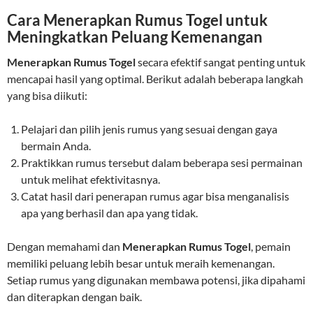
Cara Menerapkan Rumus Togel untuk
Meningkatkan Peluang Kemenangan
Menerapkan Rumus Togel
secara efektif sangat penting untuk
mencapai hasil yang optimal. Berikut adalah beberapa langkah
yang bisa diikuti:
Pelajari dan pilih jenis rumus yang sesuai dengan gaya
bermain Anda.
Praktikkan rumus tersebut dalam beberapa sesi permainan
untuk melihat efektivitasnya.
Catat hasil dari penerapan rumus agar bisa menganalisis
apa yang berhasil dan apa yang tidak.
Dengan memahami dan
Menerapkan Rumus Togel
, pemain
memiliki peluang lebih besar untuk meraih kemenangan.
Setiap rumus yang digunakan membawa potensi, jika dipahami
dan diterapkan dengan baik.