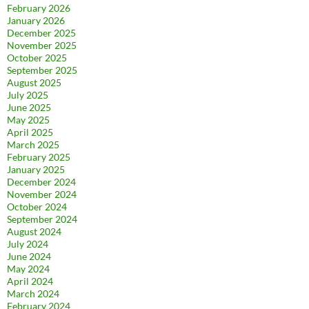
February 2026
January 2026
December 2025
November 2025
October 2025
September 2025
August 2025
July 2025
June 2025
May 2025
April 2025
March 2025
February 2025
January 2025
December 2024
November 2024
October 2024
September 2024
August 2024
July 2024
June 2024
May 2024
April 2024
March 2024
February 2024