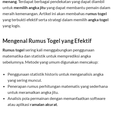
menang
. Terdapat berbagai pendekatan yang dapat diambil
untuk
memilih angka jitu
yang dapat membantu pemain dalam
meraih kemenangan. Artikel ini akan membahas
rumus togel
yang terbukti efektif serta strategi dalam memilih
angka togel
yang logis.
Mengenal Rumus Togel yang Efektif
Rumus togel
sering kali menggabungkan penggunaan
matematika dan statistik untuk memprediksi angka
sebelumnya. Metode yang umum digunakan mencakup:
Penggunaan statistik historis untuk menganalisis angka
yang sering muncul.
Penerapan rumus perhitungan matematis yang sederhana
untuk meramalkan angka jitu.
Analisis pola permainan dengan memanfaatkan software
atau aplikasi
ramalan akurat
.