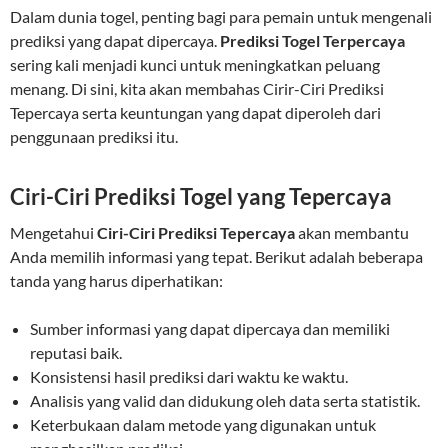
Dalam dunia togel, penting bagi para pemain untuk mengenali
prediksi yang dapat dipercaya.
Prediksi Togel Terpercaya
sering kali menjadi kunci untuk meningkatkan peluang
menang. Di sini, kita akan membahas Cirir-Ciri Prediksi
Tepercaya serta keuntungan yang dapat diperoleh dari
penggunaan prediksi itu.
Ciri-Ciri Prediksi Togel yang Tepercaya
Mengetahui
Ciri-Ciri Prediksi Tepercaya
akan membantu
Anda memilih informasi yang tepat. Berikut adalah beberapa
tanda yang harus diperhatikan:
Sumber informasi yang dapat dipercaya dan memiliki
reputasi baik.
Konsistensi hasil prediksi dari waktu ke waktu.
Analisis yang valid dan didukung oleh data serta statistik.
Keterbukaan dalam metode yang digunakan untuk