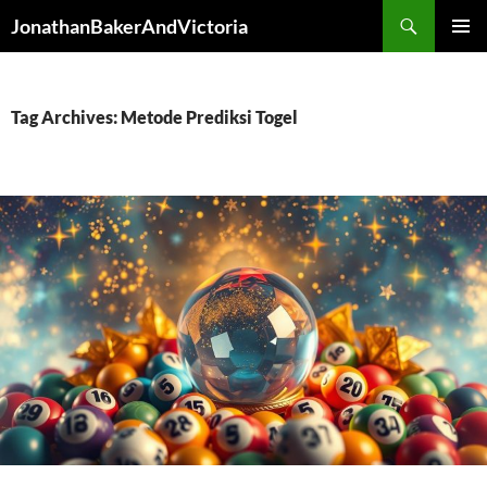
Search
JonathanBakerAndVictoria
SKIP
PRIMAR
TO
MENU
CONTENT
Tag Archives: Metode Prediksi Togel