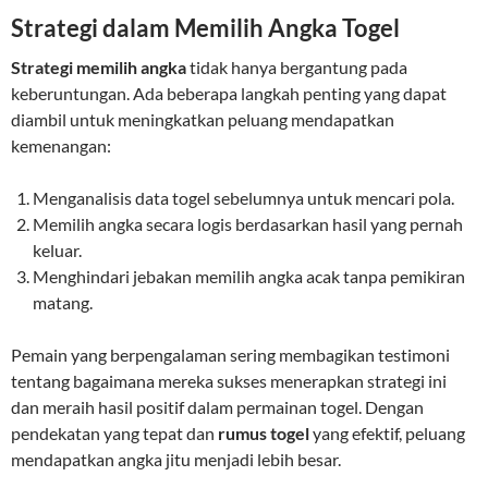
Strategi dalam Memilih Angka Togel
Strategi memilih angka
tidak hanya bergantung pada
keberuntungan. Ada beberapa langkah penting yang dapat
diambil untuk meningkatkan peluang mendapatkan
kemenangan:
Menganalisis data togel sebelumnya untuk mencari pola.
Memilih angka secara logis berdasarkan hasil yang pernah
keluar.
Menghindari jebakan memilih angka acak tanpa pemikiran
matang.
Pemain yang berpengalaman sering membagikan testimoni
tentang bagaimana mereka sukses menerapkan strategi ini
dan meraih hasil positif dalam permainan togel. Dengan
pendekatan yang tepat dan
rumus togel
yang efektif, peluang
mendapatkan angka jitu menjadi lebih besar.