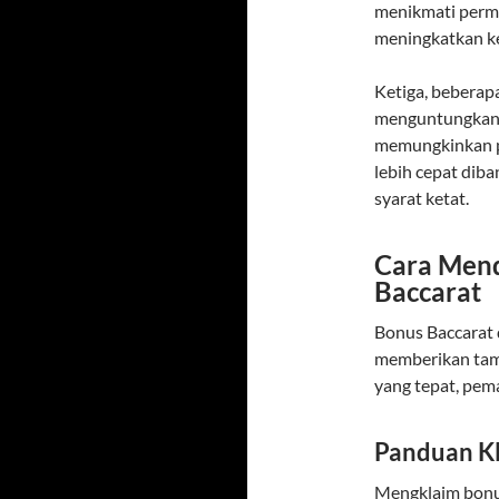
menikmati perm
meningkatkan k
Ketiga, beberap
menguntungkan, 
memungkinkan 
lebih cepat dib
syarat ketat.
Cara Men
Baccarat
Bonus Baccarat
memberikan tam
yang tepat, pema
Panduan K
Mengklaim bonu