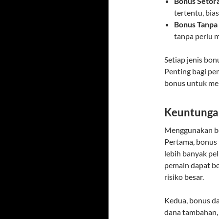
Bonus Setor
tertentu, bia
Bonus Tanpa 
tanpa perlu m
Setiap jenis bon
Penting bagi p
bonus untuk me
Keuntunga
Menggunakan bo
Pertama, bonus
lebih banyak pe
pemain dapat be
risiko besar.
Kedua, bonus d
dana tambahan, 