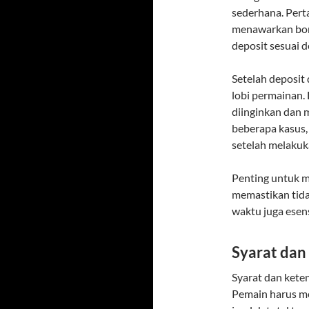
sederhana. Pert
menawarkan bonu
deposit sesuai 
Setelah deposit
lobi permainan.
diinginkan dan m
beberapa kasus,
setelah melakuk
Penting untuk m
memastikan tida
waktu juga esens
Syarat da
Syarat dan keten
Pemain harus m