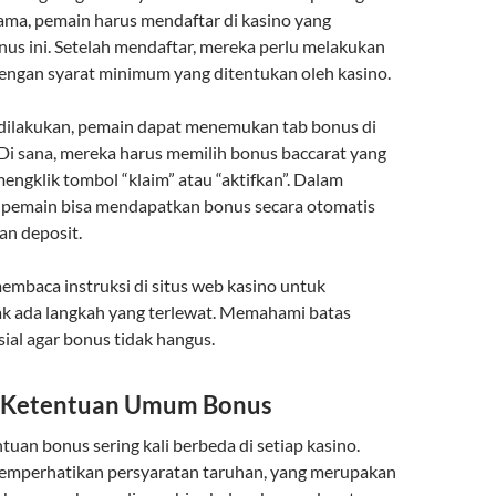
ama, pemain harus mendaftar di kasino yang
s ini. Setelah mendaftar, mereka perlu melakukan
dengan syarat minimum yang ditentukan oleh kasino.
 dilakukan, pemain dapat menemukan tab bonus di
 Di sana, mereka harus memilih bonus baccarat yang
engklik tombol “klaim” atau “aktifkan”. Dalam
 pemain bisa mendapatkan bonus secara otomatis
an deposit.
embaca instruksi di situs web kasino untuk
k ada langkah yang terlewat. Memahami batas
ial agar bonus tidak hangus.
n Ketentuan Umum Bonus
tuan bonus sering kali berbeda di setiap kasino.
emperhatikan persyaratan taruhan, yang merupakan