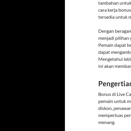
tambahan untuk
cara kerja bonu
tersedia untuk 
Dengan beragam 
menjadi pilihan
Pemain dapat be
dapat mengambil
Mengetahui lebi
ini akan memba
Pengertia
Bonus di Live 
pemain untuk me
diskon, penawar
memperluas pen
menang.