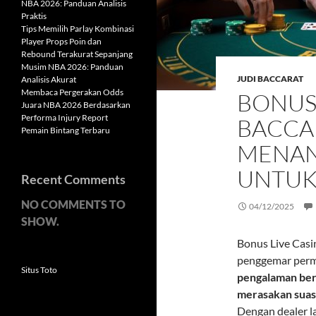
NBA 2026: Panduan Analisis
Praktis
Tips Memilih Parlay Kombinasi
Player Props Poin dan
Rebound Terakurat Sepanjang
Musim NBA 2026: Panduan
JUDI BACCARAT
Analisis Akurat
Membaca Pergerakan Odds
BONUS 
Juara NBA 2026 Berdasarkan
Performa Injury Report
BACCAR
Pemain Bintang Terbaru
MENAN
UNTUK
Recent Comments
NO COMMENTS TO
04/12/2025
SHOW.
Bonus Live Casi
penggemar perm
Situs Toto
pengalaman ber
merasakan suas
Dengan dealer la