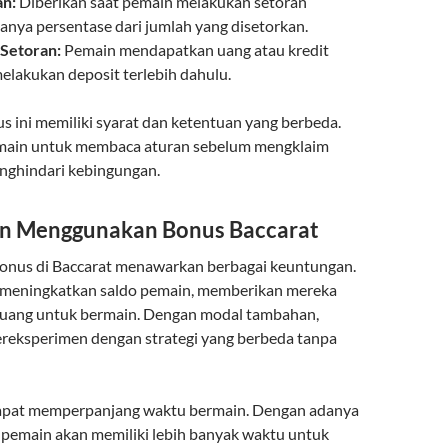
an:
Diberikan saat pemain melakukan setoran
sanya persentase dari jumlah yang disetorkan.
Setoran:
Pemain mendapatkan uang atau kredit
elakukan deposit terlebih dahulu.
us ini memiliki syarat dan ketentuan yang berbeda.
emain untuk membaca aturan sebelum mengklaim
nghindari kebingungan.
n Menggunakan Bonus Baccarat
nus di Baccarat menawarkan berbagai keuntungan.
 meningkatkan saldo pemain, memberikan mereka
luang untuk bermain. Dengan modal tambahan,
reksperimen dengan strategi yang berbeda tanpa
apat memperpanjang waktu bermain. Dengan adanya
pemain akan memiliki lebih banyak waktu untuk