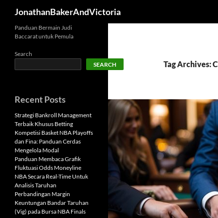
Search
JonathanBakerAndVictoria
Panduan Bermain Judi
Baccarat untuk Pemula
Search
Tag Archives: 
SEARCH
Recent Posts
Strategi Bankroll Management
Terbaik Khusus Betting
Kompetisi Basket NBA Playoffs
dan Fina: Panduan Cerdas
Mengelola Modal
Panduan Membaca Grafik
Fluktuasi Odds Moneyline
NBA Secara Real-Time Untuk
Analisis Taruhan
Perbandingan Margin
Keuntungan Bandar Taruhan
(Vig) pada Bursa NBA Finals