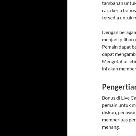
tambahan untuk
cara kerja bonu
tersedia untuk 
Dengan beragam 
menjadi pilihan
Pemain dapat be
dapat mengambil
Mengetahui lebi
ini akan memba
Pengertia
Bonus di Live 
pemain untuk me
diskon, penawar
memperluas pen
menang.