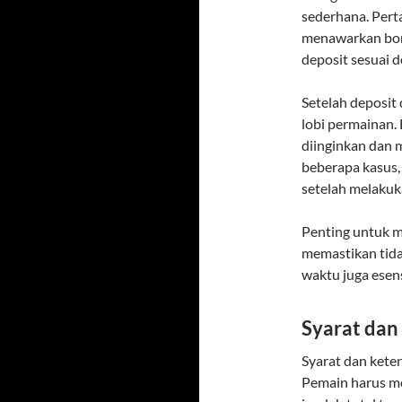
sederhana. Pert
menawarkan bonu
deposit sesuai 
Setelah deposit
lobi permainan.
diinginkan dan m
beberapa kasus,
setelah melakuk
Penting untuk m
memastikan tida
waktu juga esens
Syarat da
Syarat dan keten
Pemain harus m