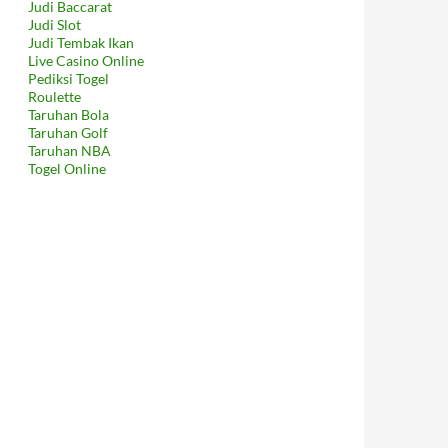
Judi Baccarat
Judi Slot
Judi Tembak Ikan
Live Casino Online
Pediksi Togel
Roulette
Taruhan Bola
Taruhan Golf
Taruhan NBA
Togel Online