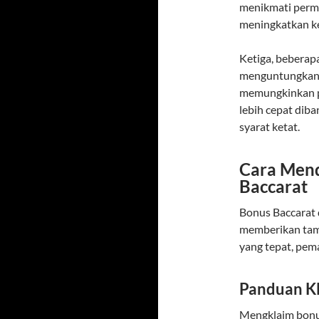
menikmati perm
meningkatkan k
Ketiga, beberap
menguntungkan, 
memungkinkan 
lebih cepat dib
syarat ketat.
Cara Men
Baccarat
Bonus Baccarat
memberikan tam
yang tepat, pema
Panduan K
Mengklaim bonu