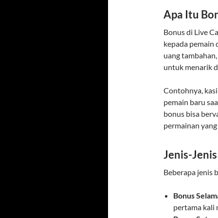
Apa Itu Bon
Bonus di Live C
kepada pemain d
uang tambahan, 
untuk menarik 
Contohnya, kas
pemain baru saa
bonus bisa berva
permainan yang
Jenis-Jeni
Beberapa jenis b
Bonus Selam
pertama kali 