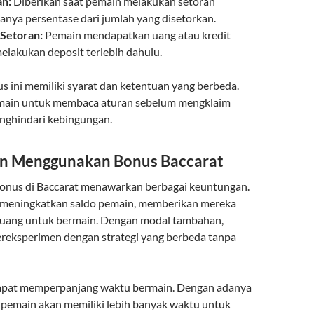
an:
Diberikan saat pemain melakukan setoran
sanya persentase dari jumlah yang disetorkan.
Setoran:
Pemain mendapatkan uang atau kredit
elakukan deposit terlebih dahulu.
us ini memiliki syarat dan ketentuan yang berbeda.
emain untuk membaca aturan sebelum mengklaim
nghindari kebingungan.
n Menggunakan Bonus Baccarat
nus di Baccarat menawarkan berbagai keuntungan.
 meningkatkan saldo pemain, memberikan mereka
luang untuk bermain. Dengan modal tambahan,
reksperimen dengan strategi yang berbeda tanpa
apat memperpanjang waktu bermain. Dengan adanya
pemain akan memiliki lebih banyak waktu untuk