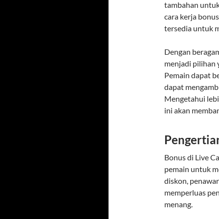
tambahan untuk
cara kerja bonu
tersedia untuk 
Dengan beragam 
menjadi pilihan
Pemain dapat be
dapat mengambil
Mengetahui lebi
ini akan memba
Pengertia
Bonus di Live 
pemain untuk me
diskon, penawar
memperluas pen
menang.