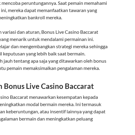
 mencoba peruntungannya. Saat pemain memahami
s ini, mereka dapat memanfaatkan tawaran yang
meningkatkan bankroll mereka.
variasi dan aturan, Bonus Live Casino Baccarat
 yang menarik untuk mendalami permainan ini.
lajar dan mengembangkan strategi mereka sehingga
 keputusan yang lebih baik saat bermain.
h jauh tentang apa saja yang ditawarkan oleh bonus
ntu pemain memaksimalkan pengalaman mereka.
n Bonus Live Casino Baccarat
Casino Baccarat menawarkan kesempatan kepada
ningkatkan modal bermain mereka. Ini termasuk
an keberuntungan, atau insentif lainnya yang dapat
galaman bermain dan meningkatkan peluang