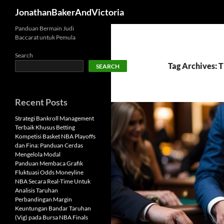
Search
JonathanBakerAndVictoria
Panduan Bermain Judi
Baccarat untuk Pemula
Search
Tag Archives: 
SEARCH
Recent Posts
Strategi Bankroll Management
Terbaik Khusus Betting
Kompetisi Basket NBA Playoffs
dan Fina: Panduan Cerdas
Mengelola Modal
Panduan Membaca Grafik
Fluktuasi Odds Moneyline
NBA Secara Real-Time Untuk
Analisis Taruhan
Perbandingan Margin
Keuntungan Bandar Taruhan
(Vig) pada Bursa NBA Finals