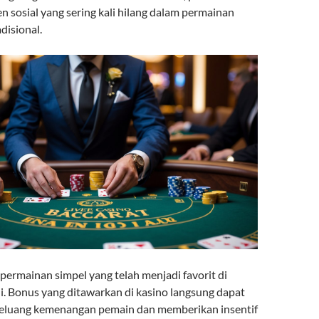
sosial yang sering kali hilang dalam permainan
disional.
permainan simpel yang telah menjadi favorit di
i. Bonus yang ditawarkan di kasino langsung dapat
eluang kemenangan pemain dan memberikan insentif