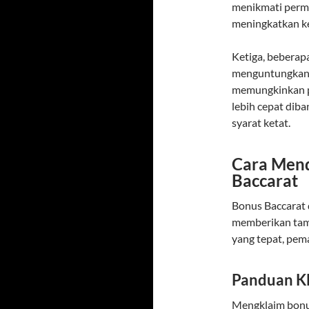
menikmati perm
meningkatkan k
Ketiga, beberap
menguntungkan, 
memungkinkan 
lebih cepat dib
syarat ketat.
Cara Men
Baccarat
Bonus Baccarat
memberikan tam
yang tepat, pema
Panduan K
Mengklaim bonu