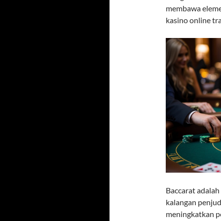
membawa elemen 
kasino online tra
Baccarat adalah 
kalangan penjud
meningkatkan p