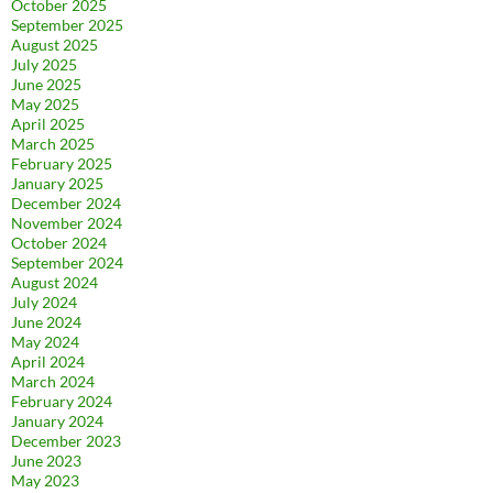
October 2025
September 2025
August 2025
July 2025
June 2025
May 2025
April 2025
March 2025
February 2025
January 2025
December 2024
November 2024
October 2024
September 2024
August 2024
July 2024
June 2024
May 2024
April 2024
March 2024
February 2024
January 2024
December 2023
June 2023
May 2023