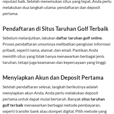
reputasi baik. Setelah menemukan situs yang tepat, Anda perlu
melakukan dua langkah utama: pendaftaran dan deposit
pertama.
Pendaftaran di Situs Taruhan Golf Terbaik
Sebelum melanjutkan, lakukan
daftar taruhan golf online
.
Proses pendaftaran umumnya melibatkan pengisian informasi
pribadi, seperti nama, alamat, dan email. Pastikan Anda
memilih situs yang tidak hanya menawarkan berbagai jenis
taruhan, tetapi juga keamanan dan kepercayaan yang tinggi.
Menyiapkan Akun dan Deposit Pertama
Setelah pendaftaran selesai, langkah berikutnya adalah
menyiapkan akun Anda. Anda perlu melakukan deposit
pertama untuk dapat mulai bertaruh. Banyak
situs taruhan
golf terbaik
menawarkan berbagai metode pembayaran,
seperti transfer bank atau dompet digital. Pilih metode yang