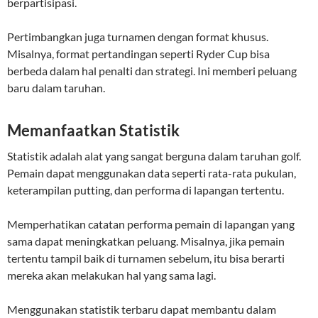
berpartisipasi.
Pertimbangkan juga turnamen dengan format khusus.
Misalnya, format pertandingan seperti Ryder Cup bisa
berbeda dalam hal penalti dan strategi. Ini memberi peluang
baru dalam taruhan.
Memanfaatkan Statistik
Statistik adalah alat yang sangat berguna dalam taruhan golf.
Pemain dapat menggunakan data seperti rata-rata pukulan,
keterampilan putting, dan performa di lapangan tertentu.
Memperhatikan catatan performa pemain di lapangan yang
sama dapat meningkatkan peluang. Misalnya, jika pemain
tertentu tampil baik di turnamen sebelum, itu bisa berarti
mereka akan melakukan hal yang sama lagi.
Menggunakan statistik terbaru dapat membantu dalam