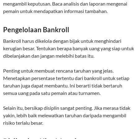
mengambil keputusan. Baca analisis dan laporan mengenai
pemain untuk mendapatkan informasi tambahan.
Pengelolaan Bankroll
Bankroll harus dikelola dengan bijak untuk menghindari
kerugian besar. Tentukan berapa banyak uang yang siap untuk
dibelanjakan dan jangan melebihi batas itu.
Penting untuk membuat rencana taruhan yang jelas.
Menetapkan persentase tertentu dari bankroll untuk setiap
taruhan juga dapat membantu. Ini berarti tidak bertaruh
semua uang pada satu pemain atau turnamen.
Selain itu, bersikap disiplin sangat penting. Jika merasa tidak
yakin, lebih baik melewatkan taruhan daripada mengambil
risiko terlalu besar.