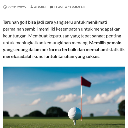
22/01/2025
ADMIN
LEAVE A COMMENT
Taruhan golf bisa jadi cara yang seru untuk menikmati
permainan sambil memiliki kesempatan untuk mendapatkan
keuntungan. Membuat keputusan yang tepat sangat penting
untuk meningkatkan kemungkinan menang.
Memilih pemain
yang sedang dalam performa terbaik dan memahami statistik
mereka adalah kunci untuk taruhan yang sukses.