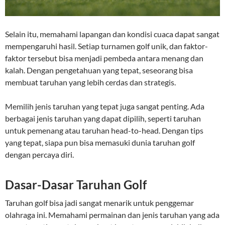
Selain itu, memahami lapangan dan kondisi cuaca dapat sangat
mempengaruhi hasil. Setiap turnamen golf unik, dan faktor-
faktor tersebut bisa menjadi pembeda antara menang dan
kalah. Dengan pengetahuan yang tepat, seseorang bisa
membuat taruhan yang lebih cerdas dan strategis.
Memilih jenis taruhan yang tepat juga sangat penting. Ada
berbagai jenis taruhan yang dapat dipilih, seperti taruhan
untuk pemenang atau taruhan head-to-head. Dengan tips
yang tepat, siapa pun bisa memasuki dunia taruhan golf
dengan percaya diri.
Dasar-Dasar Taruhan Golf
Taruhan golf bisa jadi sangat menarik untuk penggemar
olahraga ini. Memahami permainan dan jenis taruhan yang ada