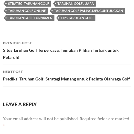
STRATEGI TARUHAN GOLF
TARUHAN GOLF JUARA
TARUHAN GOLF ONLINE
TARUHAN GOLF PALING MENGUNTUNGKAN
TARUHAN GOLF TURNAMEN
TIPS TARUHAN GOLF
Post
PREVIOUS POST
navigation
Situs Taruhan Golf Terpercaya: Temukan Pilihan Terbaik untuk
Petaruh!
NEXT POST
Prediksi Taruhan Golf: Strategi Menang untuk Pecinta Olahraga Golf
LEAVE A REPLY
Your email address will not be published.
Required fields are marked
*