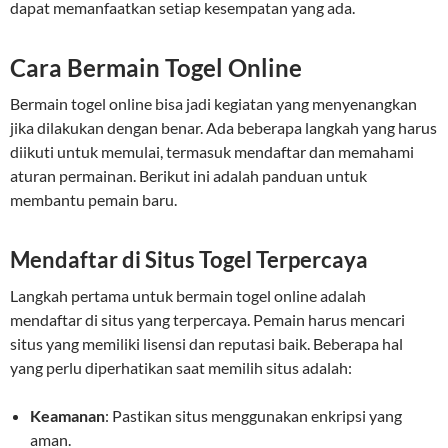
dapat memanfaatkan setiap kesempatan yang ada.
Cara Bermain Togel Online
Bermain togel online bisa jadi kegiatan yang menyenangkan
jika dilakukan dengan benar. Ada beberapa langkah yang harus
diikuti untuk memulai, termasuk mendaftar dan memahami
aturan permainan. Berikut ini adalah panduan untuk
membantu pemain baru.
Mendaftar di Situs Togel Terpercaya
Langkah pertama untuk bermain togel online adalah
mendaftar di situs yang terpercaya. Pemain harus mencari
situs yang memiliki lisensi dan reputasi baik. Beberapa hal
yang perlu diperhatikan saat memilih situs adalah:
Keamanan
: Pastikan situs menggunakan enkripsi yang
aman.