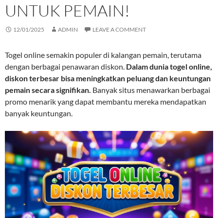
UNTUK PEMAIN!
12/01/2025
ADMIN
LEAVE A COMMENT
Togel online semakin populer di kalangan pemain, terutama
dengan berbagai penawaran diskon.
Dalam dunia togel online,
diskon terbesar bisa meningkatkan peluang dan keuntungan
pemain secara signifikan.
Banyak situs menawarkan berbagai
promo menarik yang dapat membantu mereka mendapatkan
banyak keuntungan.