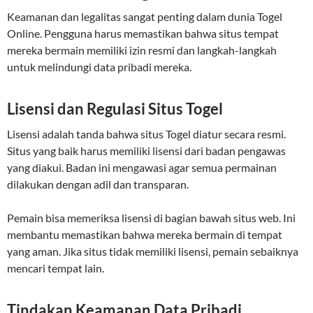
Keamanan dan legalitas sangat penting dalam dunia Togel
Online. Pengguna harus memastikan bahwa situs tempat
mereka bermain memiliki izin resmi dan langkah-langkah
untuk melindungi data pribadi mereka.
Lisensi dan Regulasi Situs Togel
Lisensi adalah tanda bahwa situs Togel diatur secara resmi.
Situs yang baik harus memiliki lisensi dari badan pengawas
yang diakui. Badan ini mengawasi agar semua permainan
dilakukan dengan adil dan transparan.
Pemain bisa memeriksa lisensi di bagian bawah situs web. Ini
membantu memastikan bahwa mereka bermain di tempat
yang aman. Jika situs tidak memiliki lisensi, pemain sebaiknya
mencari tempat lain.
Tindakan Keamanan Data Pribadi