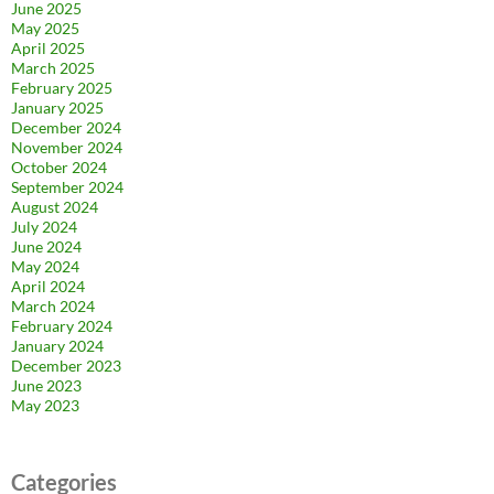
June 2025
May 2025
April 2025
March 2025
February 2025
January 2025
December 2024
November 2024
October 2024
September 2024
August 2024
July 2024
June 2024
May 2024
April 2024
March 2024
February 2024
January 2024
December 2023
June 2023
May 2023
Categories