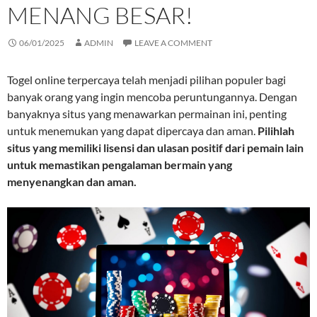
MENANG BESAR!
06/01/2025
ADMIN
LEAVE A COMMENT
Togel online terpercaya telah menjadi pilihan populer bagi
banyak orang yang ingin mencoba peruntungannya. Dengan
banyaknya situs yang menawarkan permainan ini, penting
untuk menemukan yang dapat dipercaya dan aman.
Pilihlah
situs yang memiliki lisensi dan ulasan positif dari pemain lain
untuk memastikan pengalaman bermain yang
menyenangkan dan aman.