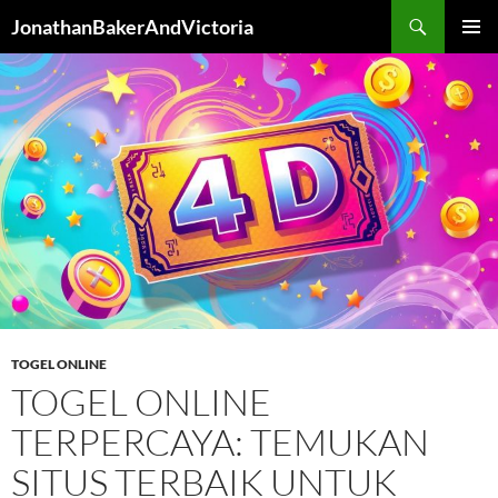
Search
JonathanBakerAndVictoria
SKIP
PRIMAR
TO
MENU
CONTENT
TOGEL ONLINE
TOGEL ONLINE
TERPERCAYA: TEMUKAN
SITUS TERBAIK UNTUK