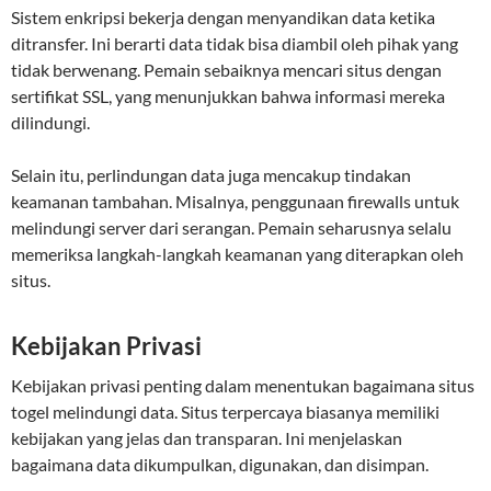
Sistem enkripsi bekerja dengan menyandikan data ketika
ditransfer. Ini berarti data tidak bisa diambil oleh pihak yang
tidak berwenang. Pemain sebaiknya mencari situs dengan
sertifikat SSL, yang menunjukkan bahwa informasi mereka
dilindungi.
Selain itu, perlindungan data juga mencakup tindakan
keamanan tambahan. Misalnya, penggunaan firewalls untuk
melindungi server dari serangan. Pemain seharusnya selalu
memeriksa langkah-langkah keamanan yang diterapkan oleh
situs.
Kebijakan Privasi
Kebijakan privasi penting dalam menentukan bagaimana situs
togel melindungi data. Situs terpercaya biasanya memiliki
kebijakan yang jelas dan transparan. Ini menjelaskan
bagaimana data dikumpulkan, digunakan, dan disimpan.