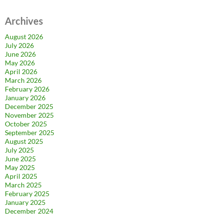
Archives
August 2026
July 2026
June 2026
May 2026
April 2026
March 2026
February 2026
January 2026
December 2025
November 2025
October 2025
September 2025
August 2025
July 2025
June 2025
May 2025
April 2025
March 2025
February 2025
January 2025
December 2024