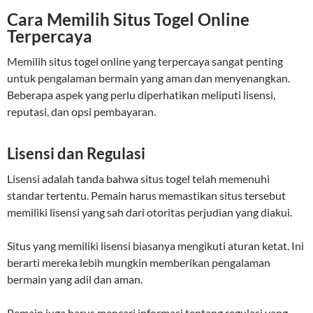
Cara Memilih Situs Togel Online
Terpercaya
Memilih situs togel online yang terpercaya sangat penting
untuk pengalaman bermain yang aman dan menyenangkan.
Beberapa aspek yang perlu diperhatikan meliputi lisensi,
reputasi, dan opsi pembayaran.
Lisensi dan Regulasi
Lisensi adalah tanda bahwa situs togel telah memenuhi
standar tertentu. Pemain harus memastikan situs tersebut
memiliki lisensi yang sah dari otoritas perjudian yang diakui.
Situs yang memiliki lisensi biasanya mengikuti aturan ketat. Ini
berarti mereka lebih mungkin memberikan pengalaman
bermain yang adil dan aman.
Pemain juga harus mencari informasi tentang regulasi yang