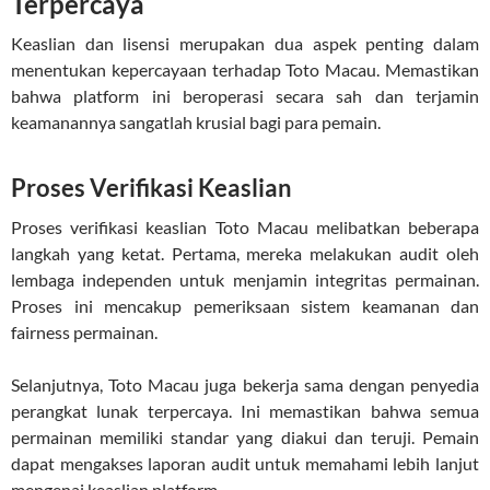
Terpercaya
Keaslian dan lisensi merupakan dua aspek penting dalam
menentukan kepercayaan terhadap Toto Macau. Memastikan
bahwa platform ini beroperasi secara sah dan terjamin
keamanannya sangatlah krusial bagi para pemain.
Proses Verifikasi Keaslian
Proses verifikasi keaslian Toto Macau melibatkan beberapa
langkah yang ketat. Pertama, mereka melakukan audit oleh
lembaga independen untuk menjamin integritas permainan.
Proses ini mencakup pemeriksaan sistem keamanan dan
fairness permainan.
Selanjutnya, Toto Macau juga bekerja sama dengan penyedia
perangkat lunak terpercaya. Ini memastikan bahwa semua
permainan memiliki standar yang diakui dan teruji. Pemain
dapat mengakses laporan audit untuk memahami lebih lanjut
mengenai keaslian platform.