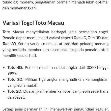
teknologi modern, pengalaman bermain menjadi lebih optimal
dan menyenangkan.
Variasi Togel Toto Macau
Toto Macau menyediakan berbagai jenis permainan togel.
Pemain dapat memilih dari variasi seperti
Toto 4D
,
Toto 3D
, dan
Toto 2D
. Setiap variasi memiliki aturan dan peluang menang
yang berbeda, memberikan kesempatan kepada pemain untuk
memilih sesuka hati.
Toto 4D
: Pemain memilih empat angka dari 0000 hingga
9999.
Toto 3D
: Pilihan tiga angka menghadirkan kemungkinan
yang lebih mudah.
Toto 2D
: Dua angka memberikan opsi yang lebih sederhana
dan cepat.
Setiap jenis permainan ini menawarkan pengundian reguler,