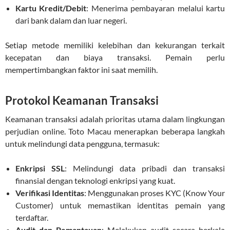
Kartu Kredit/Debit
: Menerima pembayaran melalui kartu
dari bank dalam dan luar negeri.
Setiap metode memiliki kelebihan dan kekurangan terkait
kecepatan dan biaya transaksi. Pemain perlu
mempertimbangkan faktor ini saat memilih.
Protokol Keamanan Transaksi
Keamanan transaksi adalah prioritas utama dalam lingkungan
perjudian online. Toto Macau menerapkan beberapa langkah
untuk melindungi data pengguna, termasuk:
Enkripsi SSL
: Melindungi data pribadi dan transaksi
finansial dengan teknologi enkripsi yang kuat.
Verifikasi Identitas
: Menggunakan proses KYC (Know Your
Customer) untuk memastikan identitas pemain yang
terdaftar.
Audit dan Pemantauan
: Melakukan audit secara berkala