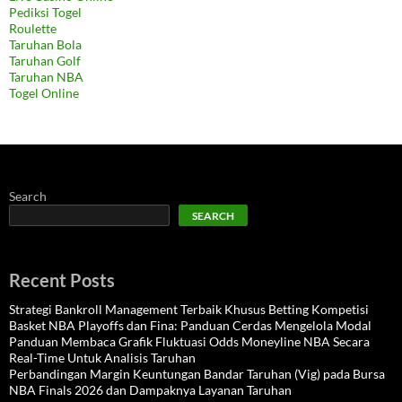
Pediksi Togel
Roulette
Taruhan Bola
Taruhan Golf
Taruhan NBA
Togel Online
Search
SEARCH
Recent Posts
Strategi Bankroll Management Terbaik Khusus Betting Kompetisi
Basket NBA Playoffs dan Fina: Panduan Cerdas Mengelola Modal
Panduan Membaca Grafik Fluktuasi Odds Moneyline NBA Secara
Real-Time Untuk Analisis Taruhan
Perbandingan Margin Keuntungan Bandar Taruhan (Vig) pada Bursa
NBA Finals 2026 dan Dampaknya Layanan Taruhan