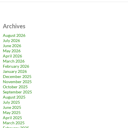
Archives
August 2026
July 2026
June 2026
May 2026
April 2026
March 2026
February 2026
January 2026
December 2025
November 2025
October 2025
September 2025
August 2025
July 2025
June 2025
May 2025
April 2025
March 2025
February 2025