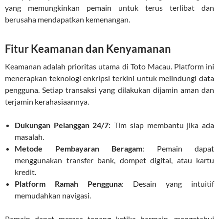
yang memungkinkan pemain untuk terus terlibat dan
berusaha mendapatkan kemenangan.
Fitur Keamanan dan Kenyamanan
Keamanan adalah prioritas utama di Toto Macau. Platform ini
menerapkan teknologi enkripsi terkini untuk melindungi data
pengguna. Setiap transaksi yang dilakukan dijamin aman dan
terjamin kerahasiaannya.
Dukungan Pelanggan 24/7
: Tim siap membantu jika ada
masalah.
Metode Pembayaran Beragam
: Pemain dapat
menggunakan transfer bank, dompet digital, atau kartu
kredit.
Platform Ramah Pengguna
: Desain yang intuitif
memudahkan navigasi.
Pemain dapat merasa tenang ketika bermain, mengetahui