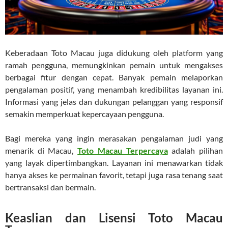
Keberadaan Toto Macau juga didukung oleh platform yang
ramah pengguna, memungkinkan pemain untuk mengakses
berbagai fitur dengan cepat. Banyak pemain melaporkan
pengalaman positif, yang menambah kredibilitas layanan ini.
Informasi yang jelas dan dukungan pelanggan yang responsif
semakin memperkuat kepercayaan pengguna.
Bagi mereka yang ingin merasakan pengalaman judi yang
menarik di Macau,
Toto Macau Terpercaya
adalah pilihan
yang layak dipertimbangkan. Layanan ini menawarkan tidak
hanya akses ke permainan favorit, tetapi juga rasa tenang saat
bertransaksi dan bermain.
Keaslian dan Lisensi Toto Macau