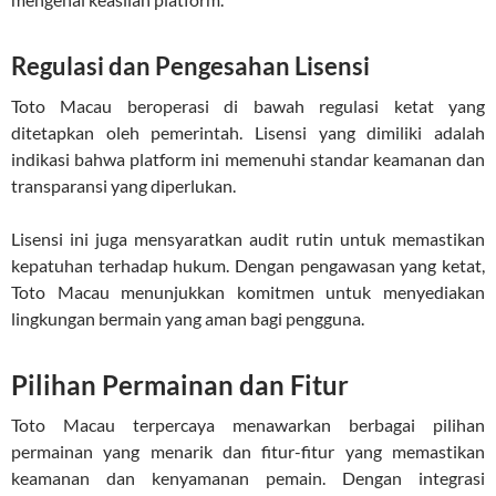
Regulasi dan Pengesahan Lisensi
Toto Macau beroperasi di bawah regulasi ketat yang
ditetapkan oleh pemerintah. Lisensi yang dimiliki adalah
indikasi bahwa platform ini memenuhi standar keamanan dan
transparansi yang diperlukan.
Lisensi ini juga mensyaratkan audit rutin untuk memastikan
kepatuhan terhadap hukum. Dengan pengawasan yang ketat,
Toto Macau menunjukkan komitmen untuk menyediakan
lingkungan bermain yang aman bagi pengguna.
Pilihan Permainan dan Fitur
Toto Macau terpercaya menawarkan berbagai pilihan
permainan yang menarik dan fitur-fitur yang memastikan
keamanan dan kenyamanan pemain. Dengan integrasi