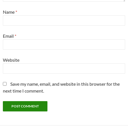
Name
*
Email
*
Website
Save my name, email, and website in this browser for the
next time I comment.