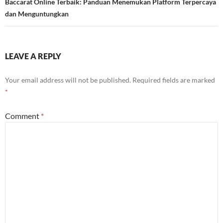
Baccarat Online Terbaik: Panduan Menemukan Platform Terpercaya
dan Menguntungkan
LEAVE A REPLY
Your email address will not be published.
Required fields are marked
*
Comment
*