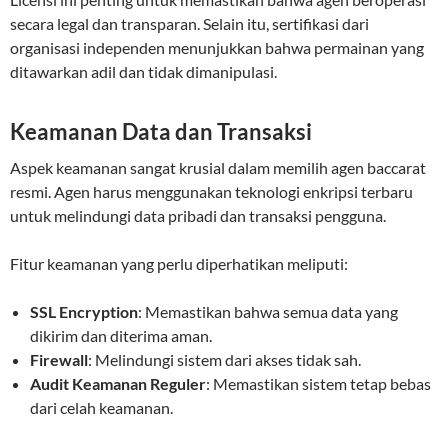
secara legal dan transparan. Selain itu, sertifikasi dari
organisasi independen menunjukkan bahwa permainan yang
ditawarkan adil dan tidak dimanipulasi.
Keamanan Data dan Transaksi
Aspek keamanan sangat krusial dalam memilih agen baccarat
resmi. Agen harus menggunakan teknologi enkripsi terbaru
untuk melindungi data pribadi dan transaksi pengguna.
Fitur keamanan yang perlu diperhatikan meliputi:
SSL Encryption
: Memastikan bahwa semua data yang
dikirim dan diterima aman.
Firewall
: Melindungi sistem dari akses tidak sah.
Audit Keamanan Reguler
: Memastikan sistem tetap bebas
dari celah keamanan.