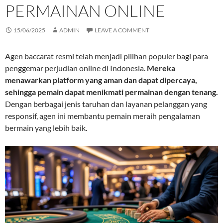
PERMAINAN ONLINE
15/06/2025
ADMIN
LEAVE A COMMENT
Agen baccarat resmi telah menjadi pilihan populer bagi para
penggemar perjudian online di Indonesia.
Mereka
menawarkan platform yang aman dan dapat dipercaya,
sehingga pemain dapat menikmati permainan dengan tenang.
Dengan berbagai jenis taruhan dan layanan pelanggan yang
responsif, agen ini membantu pemain meraih pengalaman
bermain yang lebih baik.