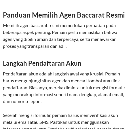
Panduan Memilih Agen Baccarat Resmi
Memilih agen baccarat resmi memerlukan perhatian pada
beberapa aspek penting. Pemain perlu memastikan bahwa
agen yang dipilih aman dan terpercaya, serta menawarkan
proses yang transparan dan adil.
Langkah Pendaftaran Akun
Pendaftaran akun adalah langkah awal yang krusial. Pemain
harus mengunjungi situs agen dan mencari tombol atau link
pendaftaran. Biasanya, mereka diminta untuk mengisi formulir
yang mencakup informasi seperti nama lengkap, alamat email,
dan nomor telepon.
Setelah mengisi formulir, pemain harus memverifikasi akun
melalui email atau SMS. Pastikan untuk menggunakan
informasi yang akurat. Setelah verifikasi selesai, pemain dapat