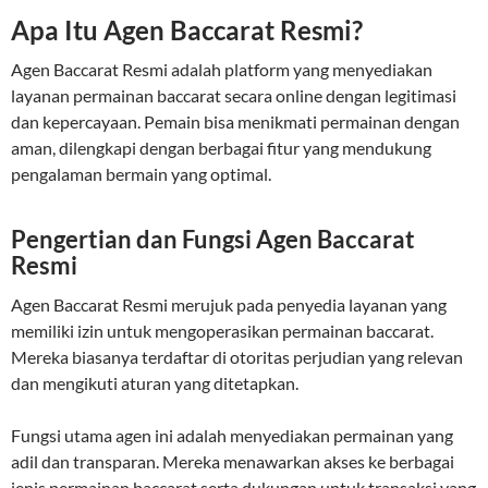
Apa Itu Agen Baccarat Resmi?
Agen Baccarat Resmi adalah platform yang menyediakan
layanan permainan baccarat secara online dengan legitimasi
dan kepercayaan. Pemain bisa menikmati permainan dengan
aman, dilengkapi dengan berbagai fitur yang mendukung
pengalaman bermain yang optimal.
Pengertian dan Fungsi Agen Baccarat
Resmi
Agen Baccarat Resmi merujuk pada penyedia layanan yang
memiliki izin untuk mengoperasikan permainan baccarat.
Mereka biasanya terdaftar di otoritas perjudian yang relevan
dan mengikuti aturan yang ditetapkan.
Fungsi utama agen ini adalah menyediakan permainan yang
adil dan transparan. Mereka menawarkan akses ke berbagai
jenis permainan baccarat serta dukungan untuk transaksi yang