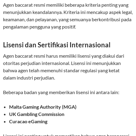
Agen baccarat resmi memiliki beberapa kriteria penting yang
menunjukkan keandalannya. Kriteria ini mencakup aspek legal,
keamanan, dan pelayanan, yang semuanya berkontribusi pada
pengalaman pengguna yang positif.
Lisensi dan Sertifikasi Internasional
Agen baccarat resmi harus memiliki lisensi yang diakui dari
otoritas perjudian internasional. Lisensi ini menunjukkan
bahwa agen telah memenuhi standar regulasi yang ketat
dalam industri perjudian.
Beberapa badan yang memberikan lisensi ini antara lain:
Malta Gaming Authority (MGA)
UK Gambling Commission
Curacao eGaming
Licensi ini penting untuk memastikan bahwa agen beroperasi