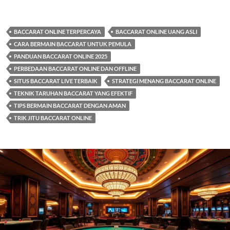
BACCARAT ONLINE TERPERCAYA
BACCARAT ONLINE UANG ASLI
CARA BERMAIN BACCARAT UNTUK PEMULA
PANDUAN BACCARAT ONLINE 2025
PERBEDAAN BACCARAT ONLINE DAN OFFLINE
SITUS BACCARAT LIVE TERBAIK
STRATEGI MENANG BACCARAT ONLINE
TEKNIK TARUHAN BACCARAT YANG EFEKTIF
TIPS BERMAIN BACCARAT DENGAN AMAN
TRIK JITU BACCARAT ONLINE