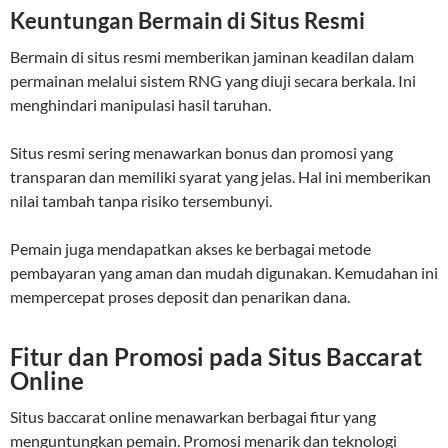
Keuntungan Bermain di Situs Resmi
Bermain di situs resmi memberikan jaminan keadilan dalam
permainan melalui sistem RNG yang diuji secara berkala. Ini
menghindari manipulasi hasil taruhan.
Situs resmi sering menawarkan bonus dan promosi yang
transparan dan memiliki syarat yang jelas. Hal ini memberikan
nilai tambah tanpa risiko tersembunyi.
Pemain juga mendapatkan akses ke berbagai metode
pembayaran yang aman dan mudah digunakan. Kemudahan ini
mempercepat proses deposit dan penarikan dana.
Fitur dan Promosi pada Situs Baccarat
Online
Situs baccarat online menawarkan berbagai fitur yang
menguntungkan pemain. Promosi menarik dan teknologi