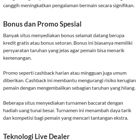
canggih meningkatkan pengalaman bermain secara signifikan.
Bonus dan Promo Spesial
Banyak situs menyediakan bonus selamat datang berupa
kredit gratis atau bonus setoran. Bonus ini biasanya memiliki
persyaratan taruhan yang jelas agar pemain bisa menarik
kemenangan.
Promo seperti cashback harian atau mingguan juga umum
diberikan. Cashback ini membantu mengurangi risiko kerugian
pemain dengan mengembalikan sebagian taruhan yang hilang.
Beberapa situs menyediakan turnamen baccarat dengan
hadiah uang tunai besar. Turnamen ini menambah daya tarik
dan kompetisi bagi pemain yang mencari tantangan ekstra.
Teknologi Live Dealer