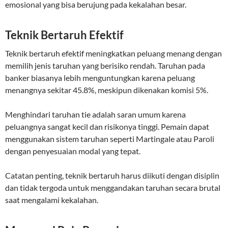
emosional yang bisa berujung pada kekalahan besar.
Teknik Bertaruh Efektif
Teknik bertaruh efektif meningkatkan peluang menang dengan
memilih jenis taruhan yang berisiko rendah. Taruhan pada
banker biasanya lebih menguntungkan karena peluang
menangnya sekitar 45.8%, meskipun dikenakan komisi 5%.
Menghindari taruhan tie adalah saran umum karena
peluangnya sangat kecil dan risikonya tinggi. Pemain dapat
menggunakan sistem taruhan seperti Martingale atau Paroli
dengan penyesuaian modal yang tepat.
Catatan penting, teknik bertaruh harus diikuti dengan disiplin
dan tidak tergoda untuk menggandakan taruhan secara brutal
saat mengalami kekalahan.