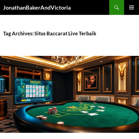
Search
JonathanBakerAndVictoria
SKIP
PRIMAR
TO
MENU
CONTENT
Tag Archives: Situs Baccarat Live Terbaik