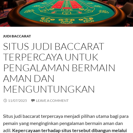
JUDI BACCARAT
SITUS JUDI BACCARAT
TERPERCAYA UNTUK
PENGALAMAN BERMAIN
AMAN DAN
MENGUNTUNGKAN
11/07/2025
LEAVE A COMMENT
Situs judi baccarat terpercaya menjadi pilihan utama bagi para
pemain yang menginginkan pengalaman bermain aman dan
adil.
Kepercayaan terhadap situs tersebut dibangun melalui