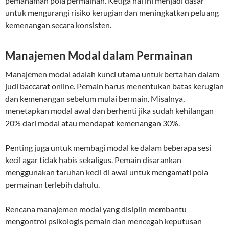
pemahaman pola permainan. Ketiga hal ini menjadi dasar
untuk mengurangi risiko kerugian dan meningkatkan peluang
kemenangan secara konsisten.
Manajemen Modal dalam Permainan
Manajemen modal adalah kunci utama untuk bertahan dalam
judi baccarat online. Pemain harus menentukan batas kerugian
dan kemenangan sebelum mulai bermain. Misalnya,
menetapkan modal awal dan berhenti jika sudah kehilangan
20% dari modal atau mendapat kemenangan 30%.
Penting juga untuk membagi modal ke dalam beberapa sesi
kecil agar tidak habis sekaligus. Pemain disarankan
menggunakan taruhan kecil di awal untuk mengamati pola
permainan terlebih dahulu.
Rencana manajemen modal yang disiplin membantu
mengontrol psikologis pemain dan mencegah keputusan