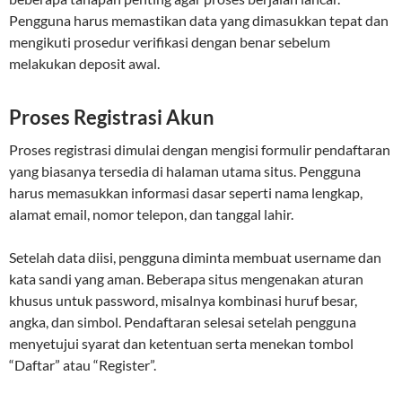
Pengguna harus memastikan data yang dimasukkan tepat dan
mengikuti prosedur verifikasi dengan benar sebelum
melakukan deposit awal.
Proses Registrasi Akun
Proses registrasi dimulai dengan mengisi formulir pendaftaran
yang biasanya tersedia di halaman utama situs. Pengguna
harus memasukkan informasi dasar seperti nama lengkap,
alamat email, nomor telepon, dan tanggal lahir.
Setelah data diisi, pengguna diminta membuat username dan
kata sandi yang aman. Beberapa situs mengenakan aturan
khusus untuk password, misalnya kombinasi huruf besar,
angka, dan simbol. Pendaftaran selesai setelah pengguna
menyetujui syarat dan ketentuan serta menekan tombol
“Daftar” atau “Register”.