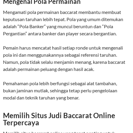
Mengenal Pola Permainan
Mengamati pola permainan baccarat membantu membuat
keputusan taruhan lebih tepat. Pola yang umum ditemukan
adalah “Pola Banker” yang muncul beruntun dan “Pola
Pergantian” antara banker dan player secara bergantian.
Pemain harus mencatat hasil setiap ronde untuk mengenali
pola ini dan menggunakannya sebagai referensi taruhan.
Namun, pola tidak selalu menjamin menang, karena baccarat
adalah permainan peluang dengan hasil acak.
Pemahaman pola lebih berfungsi sebagai alat tambahan,
bukan jaminan mutlak, sehingga tetap perlu pengelolaan
modal dan teknik taruhan yang benar.
Memilih Situs Judi Baccarat Online
Terpercaya