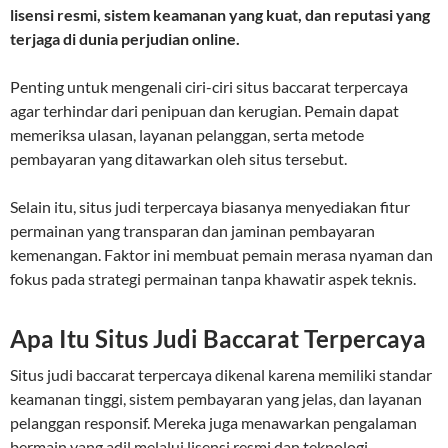
lisensi resmi, sistem keamanan yang kuat, dan reputasi yang
terjaga di dunia perjudian online.
Penting untuk mengenali ciri-ciri situs baccarat terpercaya
agar terhindar dari penipuan dan kerugian. Pemain dapat
memeriksa ulasan, layanan pelanggan, serta metode
pembayaran yang ditawarkan oleh situs tersebut.
Selain itu, situs judi terpercaya biasanya menyediakan fitur
permainan yang transparan dan jaminan pembayaran
kemenangan. Faktor ini membuat pemain merasa nyaman dan
fokus pada strategi permainan tanpa khawatir aspek teknis.
Apa Itu Situs Judi Baccarat Terpercaya
Situs judi baccarat terpercaya dikenal karena memiliki standar
keamanan tinggi, sistem pembayaran yang jelas, dan layanan
pelanggan responsif. Mereka juga menawarkan pengalaman
bermain yang adil melalui lisensi resmi dan teknologi