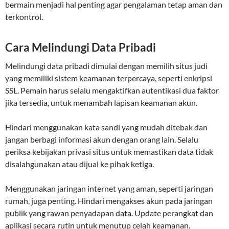
bermain menjadi hal penting agar pengalaman tetap aman dan
terkontrol.
Cara Melindungi Data Pribadi
Melindungi data pribadi dimulai dengan memilih situs judi
yang memiliki sistem keamanan terpercaya, seperti enkripsi
SSL. Pemain harus selalu mengaktifkan autentikasi dua faktor
jika tersedia, untuk menambah lapisan keamanan akun.
Hindari menggunakan kata sandi yang mudah ditebak dan
jangan berbagi informasi akun dengan orang lain. Selalu
periksa kebijakan privasi situs untuk memastikan data tidak
disalahgunakan atau dijual ke pihak ketiga.
Menggunakan jaringan internet yang aman, seperti jaringan
rumah, juga penting. Hindari mengakses akun pada jaringan
publik yang rawan penyadapan data. Update perangkat dan
aplikasi secara rutin untuk menutup celah keamanan.