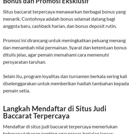
Bonus dan Promosi Eksklusif
Situs baccarat terpercaya menawarkan berbagai bonus yang
menarik. Contohnya adalah bonus selamat datang bagi
anggota baru, cashback harian, dan bonus deposit rutin.
Promosi ini dirancang untuk meningkatkan peluang menang
dan menambah nilai permainan. Syarat dan ketentuan bonus
ditulis jelas, agar pemain memahami cara memenuhi
persyaratan taruhan.
Selain itu, program loyalitas dan turnamen berkala sering kali
diselenggarakan untuk memberikan hadiah tambahan kepada
pemain setia.
Langkah Mendaftar di Situs Judi
Baccarat Terpercaya
Mendaftar di situs judi baccarat terpercaya memerlukan
beberapa tahapan penting agar proses berjalan lancar.