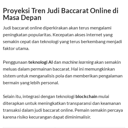
Proyeksi Tren Judi Baccarat Online di
Masa Depan
Judi baccarat online diperkirakan akan terus mengalami
peningkatan popularitas. Kecepatan akses internet yang
semakin cepat dan teknologi yang terus berkembang menjadi
faktor utama.
Penggunaan
teknologi AI
dan
machine learning
akan semakin
meluas dalam permainan baccarat. Hal ini memungkinkan
sistem untuk menganalisis pola dan memberikan pengalaman
bermain yang lebih personal.
Selain itu, integrasi dengan teknologi
blockchain
mulai
diterapkan untuk meningkatkan transparansi dan keamanan
transaksi dalam judi baccarat online. Pemain semakin percaya
karena risiko kecurangan dapat diminimalisir.