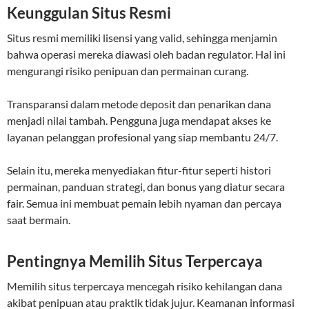
Keunggulan Situs Resmi
Situs resmi memiliki lisensi yang valid, sehingga menjamin
bahwa operasi mereka diawasi oleh badan regulator. Hal ini
mengurangi risiko penipuan dan permainan curang.
Transparansi dalam metode deposit dan penarikan dana
menjadi nilai tambah. Pengguna juga mendapat akses ke
layanan pelanggan profesional yang siap membantu 24/7.
Selain itu, mereka menyediakan fitur-fitur seperti histori
permainan, panduan strategi, dan bonus yang diatur secara
fair. Semua ini membuat pemain lebih nyaman dan percaya
saat bermain.
Pentingnya Memilih Situs Terpercaya
Memilih situs terpercaya mencegah risiko kehilangan dana
akibat penipuan atau praktik tidak jujur. Keamanan informasi