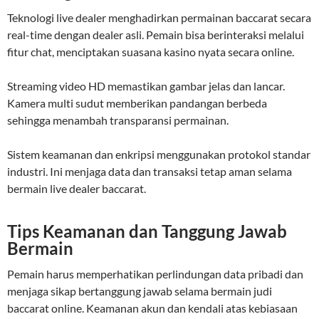
Teknologi live dealer menghadirkan permainan baccarat secara
real-time dengan dealer asli. Pemain bisa berinteraksi melalui
fitur chat, menciptakan suasana kasino nyata secara online.
Streaming video HD memastikan gambar jelas dan lancar.
Kamera multi sudut memberikan pandangan berbeda
sehingga menambah transparansi permainan.
Sistem keamanan dan enkripsi menggunakan protokol standar
industri. Ini menjaga data dan transaksi tetap aman selama
bermain live dealer baccarat.
Tips Keamanan dan Tanggung Jawab
Bermain
Pemain harus memperhatikan perlindungan data pribadi dan
menjaga sikap bertanggung jawab selama bermain judi
baccarat online. Keamanan akun dan kendali atas kebiasaan