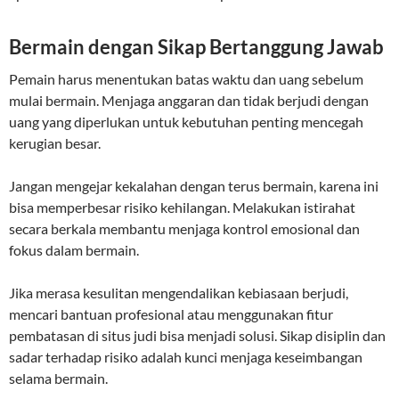
Bermain dengan Sikap Bertanggung Jawab
Pemain harus menentukan batas waktu dan uang sebelum
mulai bermain. Menjaga anggaran dan tidak berjudi dengan
uang yang diperlukan untuk kebutuhan penting mencegah
kerugian besar.
Jangan mengejar kekalahan dengan terus bermain, karena ini
bisa memperbesar risiko kehilangan. Melakukan istirahat
secara berkala membantu menjaga kontrol emosional dan
fokus dalam bermain.
Jika merasa kesulitan mengendalikan kebiasaan berjudi,
mencari bantuan profesional atau menggunakan fitur
pembatasan di situs judi bisa menjadi solusi. Sikap disiplin dan
sadar terhadap risiko adalah kunci menjaga keseimbangan
selama bermain.