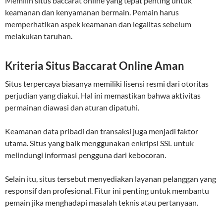
Memilih situs baccarat online yang tepat penting untuk
keamanan dan kenyamanan bermain. Pemain harus
memperhatikan aspek keamanan dan legalitas sebelum
melakukan taruhan.
Kriteria Situs Baccarat Online Aman
Situs terpercaya biasanya memiliki lisensi resmi dari otoritas
perjudian yang diakui. Hal ini memastikan bahwa aktivitas
permainan diawasi dan aturan dipatuhi.
Keamanan data pribadi dan transaksi juga menjadi faktor
utama. Situs yang baik menggunakan enkripsi SSL untuk
melindungi informasi pengguna dari kebocoran.
Selain itu, situs tersebut menyediakan layanan pelanggan yang
responsif dan profesional. Fitur ini penting untuk membantu
pemain jika menghadapi masalah teknis atau pertanyaan.