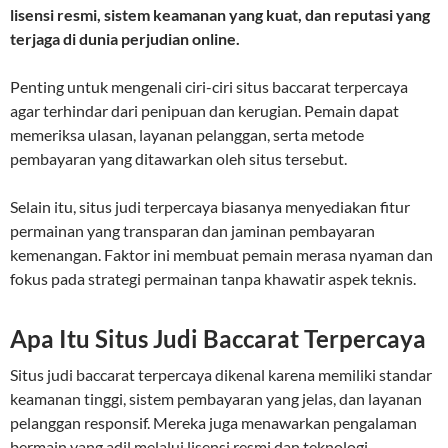
lisensi resmi, sistem keamanan yang kuat, dan reputasi yang
terjaga di dunia perjudian online.
Penting untuk mengenali ciri-ciri situs baccarat terpercaya
agar terhindar dari penipuan dan kerugian. Pemain dapat
memeriksa ulasan, layanan pelanggan, serta metode
pembayaran yang ditawarkan oleh situs tersebut.
Selain itu, situs judi terpercaya biasanya menyediakan fitur
permainan yang transparan dan jaminan pembayaran
kemenangan. Faktor ini membuat pemain merasa nyaman dan
fokus pada strategi permainan tanpa khawatir aspek teknis.
Apa Itu Situs Judi Baccarat Terpercaya
Situs judi baccarat terpercaya dikenal karena memiliki standar
keamanan tinggi, sistem pembayaran yang jelas, dan layanan
pelanggan responsif. Mereka juga menawarkan pengalaman
bermain yang adil melalui lisensi resmi dan teknologi