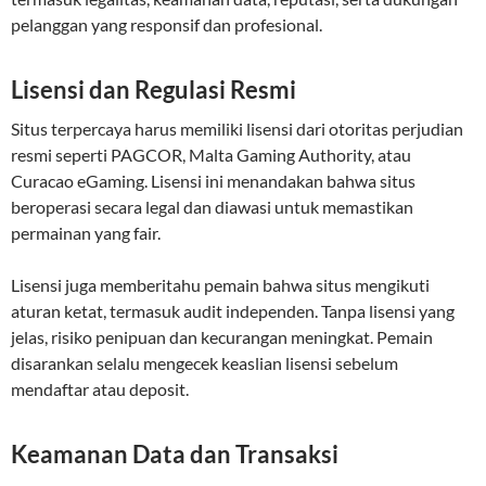
pelanggan yang responsif dan profesional.
Lisensi dan Regulasi Resmi
Situs terpercaya harus memiliki lisensi dari otoritas perjudian
resmi seperti PAGCOR, Malta Gaming Authority, atau
Curacao eGaming. Lisensi ini menandakan bahwa situs
beroperasi secara legal dan diawasi untuk memastikan
permainan yang fair.
Lisensi juga memberitahu pemain bahwa situs mengikuti
aturan ketat, termasuk audit independen. Tanpa lisensi yang
jelas, risiko penipuan dan kecurangan meningkat. Pemain
disarankan selalu mengecek keaslian lisensi sebelum
mendaftar atau deposit.
Keamanan Data dan Transaksi