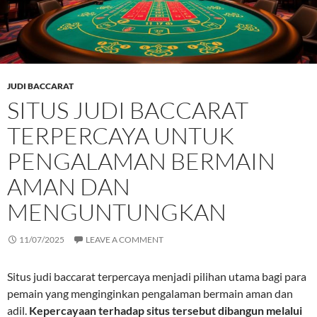
JUDI BACCARAT
SITUS JUDI BACCARAT
TERPERCAYA UNTUK
PENGALAMAN BERMAIN
AMAN DAN
MENGUNTUNGKAN
11/07/2025
LEAVE A COMMENT
Situs judi baccarat terpercaya menjadi pilihan utama bagi para
pemain yang menginginkan pengalaman bermain aman dan
adil.
Kepercayaan terhadap situs tersebut dibangun melalui