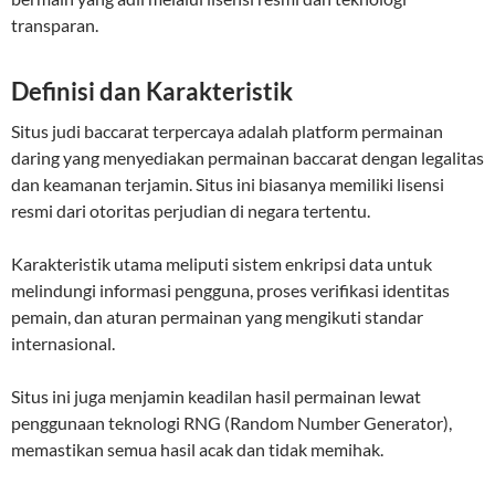
transparan.
Definisi dan Karakteristik
Situs judi baccarat terpercaya adalah platform permainan
daring yang menyediakan permainan baccarat dengan legalitas
dan keamanan terjamin. Situs ini biasanya memiliki lisensi
resmi dari otoritas perjudian di negara tertentu.
Karakteristik utama meliputi sistem enkripsi data untuk
melindungi informasi pengguna, proses verifikasi identitas
pemain, dan aturan permainan yang mengikuti standar
internasional.
Situs ini juga menjamin keadilan hasil permainan lewat
penggunaan teknologi RNG (Random Number Generator),
memastikan semua hasil acak dan tidak memihak.