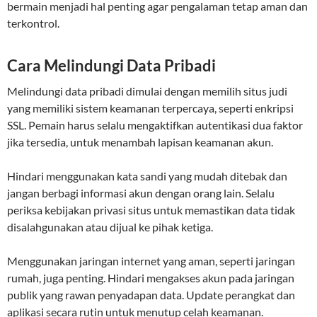
bermain menjadi hal penting agar pengalaman tetap aman dan
terkontrol.
Cara Melindungi Data Pribadi
Melindungi data pribadi dimulai dengan memilih situs judi
yang memiliki sistem keamanan terpercaya, seperti enkripsi
SSL. Pemain harus selalu mengaktifkan autentikasi dua faktor
jika tersedia, untuk menambah lapisan keamanan akun.
Hindari menggunakan kata sandi yang mudah ditebak dan
jangan berbagi informasi akun dengan orang lain. Selalu
periksa kebijakan privasi situs untuk memastikan data tidak
disalahgunakan atau dijual ke pihak ketiga.
Menggunakan jaringan internet yang aman, seperti jaringan
rumah, juga penting. Hindari mengakses akun pada jaringan
publik yang rawan penyadapan data. Update perangkat dan
aplikasi secara rutin untuk menutup celah keamanan.