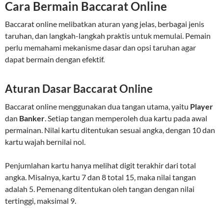
Cara Bermain Baccarat Online
Baccarat online melibatkan aturan yang jelas, berbagai jenis
taruhan, dan langkah-langkah praktis untuk memulai. Pemain
perlu memahami mekanisme dasar dan opsi taruhan agar
dapat bermain dengan efektif.
Aturan Dasar Baccarat Online
Baccarat online menggunakan dua tangan utama, yaitu
Player
dan
Banker
. Setiap tangan memperoleh dua kartu pada awal
permainan. Nilai kartu ditentukan sesuai angka, dengan 10 dan
kartu wajah bernilai nol.
Penjumlahan kartu hanya melihat digit terakhir dari total
angka. Misalnya, kartu 7 dan 8 total 15, maka nilai tangan
adalah 5. Pemenang ditentukan oleh tangan dengan nilai
tertinggi, maksimal 9.