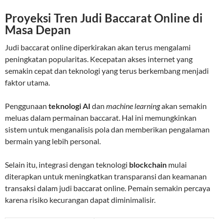
Proyeksi Tren Judi Baccarat Online di
Masa Depan
Judi baccarat online diperkirakan akan terus mengalami
peningkatan popularitas. Kecepatan akses internet yang
semakin cepat dan teknologi yang terus berkembang menjadi
faktor utama.
Penggunaan
teknologi AI
dan
machine learning
akan semakin
meluas dalam permainan baccarat. Hal ini memungkinkan
sistem untuk menganalisis pola dan memberikan pengalaman
bermain yang lebih personal.
Selain itu, integrasi dengan teknologi
blockchain
mulai
diterapkan untuk meningkatkan transparansi dan keamanan
transaksi dalam judi baccarat online. Pemain semakin percaya
karena risiko kecurangan dapat diminimalisir.