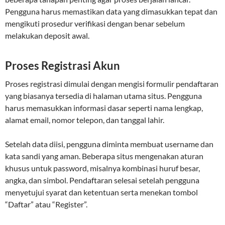
Pengguna harus memastikan data yang dimasukkan tepat dan
mengikuti prosedur verifikasi dengan benar sebelum
melakukan deposit awal.
Proses Registrasi Akun
Proses registrasi dimulai dengan mengisi formulir pendaftaran
yang biasanya tersedia di halaman utama situs. Pengguna
harus memasukkan informasi dasar seperti nama lengkap,
alamat email, nomor telepon, dan tanggal lahir.
Setelah data diisi, pengguna diminta membuat username dan
kata sandi yang aman. Beberapa situs mengenakan aturan
khusus untuk password, misalnya kombinasi huruf besar,
angka, dan simbol. Pendaftaran selesai setelah pengguna
menyetujui syarat dan ketentuan serta menekan tombol
“Daftar” atau “Register”.