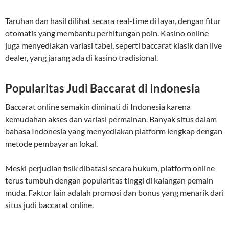
Taruhan dan hasil dilihat secara real-time di layar, dengan fitur
otomatis yang membantu perhitungan poin. Kasino online
juga menyediakan variasi tabel, seperti baccarat klasik dan live
dealer, yang jarang ada di kasino tradisional.
Popularitas Judi Baccarat di Indonesia
Baccarat online semakin diminati di Indonesia karena
kemudahan akses dan variasi permainan. Banyak situs dalam
bahasa Indonesia yang menyediakan platform lengkap dengan
metode pembayaran lokal.
Meski perjudian fisik dibatasi secara hukum, platform online
terus tumbuh dengan popularitas tinggi di kalangan pemain
muda. Faktor lain adalah promosi dan bonus yang menarik dari
situs judi baccarat online.