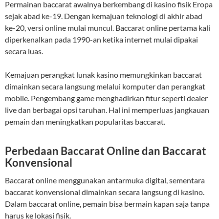
Permainan baccarat awalnya berkembang di kasino fisik Eropa
sejak abad ke-19. Dengan kemajuan teknologi di akhir abad
ke-20, versi online mulai muncul. Baccarat online pertama kali
diperkenalkan pada 1990-an ketika internet mulai dipakai
secara luas.
Kemajuan perangkat lunak kasino memungkinkan baccarat
dimainkan secara langsung melalui komputer dan perangkat
mobile. Pengembang game menghadirkan fitur seperti dealer
live dan berbagai opsi taruhan. Hal ini memperluas jangkauan
pemain dan meningkatkan popularitas baccarat.
Perbedaan Baccarat Online dan Baccarat
Konvensional
Baccarat online menggunakan antarmuka digital, sementara
baccarat konvensional dimainkan secara langsung di kasino.
Dalam baccarat online, pemain bisa bermain kapan saja tanpa
harus ke lokasi fisik.