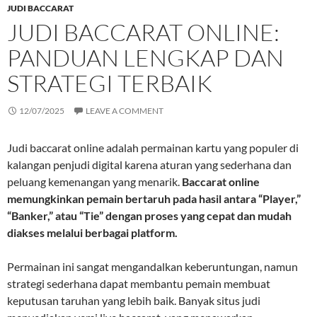
JUDI BACCARAT
JUDI BACCARAT ONLINE:
PANDUAN LENGKAP DAN
STRATEGI TERBAIK
12/07/2025
LEAVE A COMMENT
Judi baccarat online adalah permainan kartu yang populer di
kalangan penjudi digital karena aturan yang sederhana dan
peluang kemenangan yang menarik.
Baccarat online
memungkinkan pemain bertaruh pada hasil antara “Player,”
“Banker,” atau “Tie” dengan proses yang cepat dan mudah
diakses melalui berbagai platform.
Permainan ini sangat mengandalkan keberuntungan, namun
strategi sederhana dapat membantu pemain membuat
keputusan taruhan yang lebih baik. Banyak situs judi