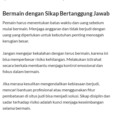
Bermain dengan Sikap Bertanggung Jawab
Pemain harus menentukan batas waktu dan uang sebelum
mulai bermain. Menjaga anggaran dan tidak berjudi dengan
uang yang diperlukan untuk kebutuhan penting mencegah
kerugian besar.
Jangan mengejar kekalahan dengan terus bermain, karena ini
bisa memperbesar risiko kehilangan. Melakukan istirahat
secara berkala membantu menjaga kontrol emosional dan
fokus dalam bermain.
Jika merasa kesulitan mengendalikan kebiasaan berjudi,
mencari bantuan profesional atau menggunakan fitur
pembatasan di situs judi bisa menjadi solusi. Sikap disiplin dan
sadar terhadap risiko adalah kunci menjaga keseimbangan
selama bermain.