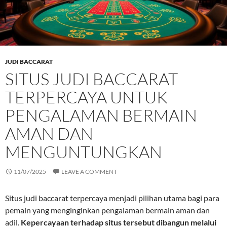
JUDI BACCARAT
SITUS JUDI BACCARAT
TERPERCAYA UNTUK
PENGALAMAN BERMAIN
AMAN DAN
MENGUNTUNGKAN
11/07/2025
LEAVE A COMMENT
Situs judi baccarat terpercaya menjadi pilihan utama bagi para
pemain yang menginginkan pengalaman bermain aman dan
adil.
Kepercayaan terhadap situs tersebut dibangun melalui