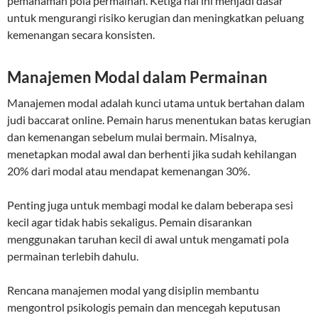
pemahaman pola permainan. Ketiga hal ini menjadi dasar
untuk mengurangi risiko kerugian dan meningkatkan peluang
kemenangan secara konsisten.
Manajemen Modal dalam Permainan
Manajemen modal adalah kunci utama untuk bertahan dalam
judi baccarat online. Pemain harus menentukan batas kerugian
dan kemenangan sebelum mulai bermain. Misalnya,
menetapkan modal awal dan berhenti jika sudah kehilangan
20% dari modal atau mendapat kemenangan 30%.
Penting juga untuk membagi modal ke dalam beberapa sesi
kecil agar tidak habis sekaligus. Pemain disarankan
menggunakan taruhan kecil di awal untuk mengamati pola
permainan terlebih dahulu.
Rencana manajemen modal yang disiplin membantu
mengontrol psikologis pemain dan mencegah keputusan