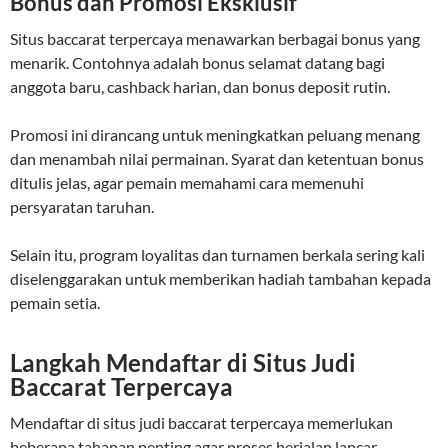
Bonus dan Promosi Eksklusif
Situs baccarat terpercaya menawarkan berbagai bonus yang
menarik. Contohnya adalah bonus selamat datang bagi
anggota baru, cashback harian, dan bonus deposit rutin.
Promosi ini dirancang untuk meningkatkan peluang menang
dan menambah nilai permainan. Syarat dan ketentuan bonus
ditulis jelas, agar pemain memahami cara memenuhi
persyaratan taruhan.
Selain itu, program loyalitas dan turnamen berkala sering kali
diselenggarakan untuk memberikan hadiah tambahan kepada
pemain setia.
Langkah Mendaftar di Situs Judi
Baccarat Terpercaya
Mendaftar di situs judi baccarat terpercaya memerlukan
beberapa tahapan penting agar proses berjalan lancar.