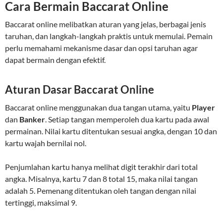
Cara Bermain Baccarat Online
Baccarat online melibatkan aturan yang jelas, berbagai jenis
taruhan, dan langkah-langkah praktis untuk memulai. Pemain
perlu memahami mekanisme dasar dan opsi taruhan agar
dapat bermain dengan efektif.
Aturan Dasar Baccarat Online
Baccarat online menggunakan dua tangan utama, yaitu
Player
dan
Banker
. Setiap tangan memperoleh dua kartu pada awal
permainan. Nilai kartu ditentukan sesuai angka, dengan 10 dan
kartu wajah bernilai nol.
Penjumlahan kartu hanya melihat digit terakhir dari total
angka. Misalnya, kartu 7 dan 8 total 15, maka nilai tangan
adalah 5. Pemenang ditentukan oleh tangan dengan nilai
tertinggi, maksimal 9.