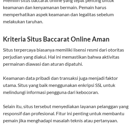
Memilih situs baccarat online yang tepat penting untuk
keamanan dan kenyamanan bermain. Pemain harus
memperhatikan aspek keamanan dan legalitas sebelum
melakukan taruhan.
Kriteria Situs Baccarat Online Aman
Situs terpercaya biasanya memiliki lisensi resmi dari otoritas
perjudian yang diakui. Hal ini memastikan bahwa aktivitas
permainan diawasi dan aturan dipatuhi.
Keamanan data pribadi dan transaksi juga menjadi faktor
utama. Situs yang baik menggunakan enkripsi SSL untuk
melindungi informasi pengguna dari kebocoran.
Selain itu, situs tersebut menyediakan layanan pelanggan yang
responsif dan profesional. Fitur ini penting untuk membantu
pemain jika menghadapi masalah teknis atau pertanyaan.