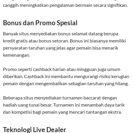
canggih meningkatkan pengalaman bermain secara signifikan.
Bonus dan Promo Spesial
Banyak situs menyediakan bonus selamat datang berupa
kredit gratis atau bonus setoran. Bonus ini biasanya memiliki
persyaratan taruhan yang jelas agar pemain bisa menarik
kemenangan.
Promo seperti cashback harian atau mingguan juga umum
diberikan. Cashback ini membantu mengurangi risiko kerugian
pemain dengan mengembalikan sebagian taruhan yang hilang.
Beberapa situs menyediakan turnamen baccarat dengan
hadiah uang tunai besar. Turnamen ini menambah daya tarik
dan kompetisi bagi pemain yang mencari tantangan ekstra.
Teknologi Live Dealer