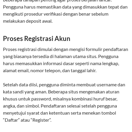
Pengguna harus memastikan data yang dimasukkan tepat dan
mengikuti prosedur verifikasi dengan benar sebelum
melakukan deposit awal.
Proses Registrasi Akun
Proses registrasi dimulai dengan mengisi formulir pendaftaran
yang biasanya tersedia di halaman utama situs. Pengguna
harus memasukkan informasi dasar seperti nama lengkap,
alamat email, nomor telepon, dan tanggal lahir.
Setelah data diisi, pengguna diminta membuat username dan
kata sandi yang aman. Beberapa situs mengenakan aturan
khusus untuk password, misalnya kombinasi huruf besar,
angka, dan simbol. Pendaftaran selesai setelah pengguna
menyetujui syarat dan ketentuan serta menekan tombol
“Daftar” atau “Register”.