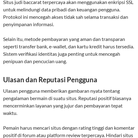
Situs judi baccarat terpercaya akan menggunakan enkripsi SSL
untuk melindungi data pribadi dan keuangan pengguna.
Protokol ini mencegah akses tidak sah selama transaksi dan
penyimpanan informasi.
Selain itu, metode pembayaran yang aman dan transparan
seperti transfer bank, e-wallet, dan kartu kredit harus tersedia.
Sistem verifikasi identitas juga penting untuk mencegah
penipuan dan pencucian uang.
Ulasan dan Reputasi Pengguna
Ulasan pengguna memberikan gambaran nyata tentang
pengalaman bermain di suatu situs. Reputasi positif biasanya
mencerminkan layanan yang jujur dan pembayaran tepat
waktu.
Pemain harus mencari situs dengan rating tinggi dan komentar
positif di forum atau platform review terpercaya. Hindari situs