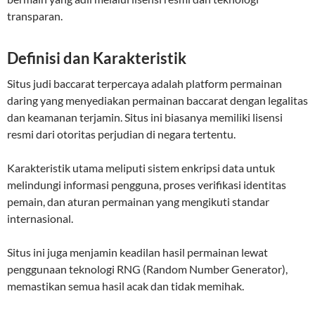
transparan.
Definisi dan Karakteristik
Situs judi baccarat terpercaya adalah platform permainan
daring yang menyediakan permainan baccarat dengan legalitas
dan keamanan terjamin. Situs ini biasanya memiliki lisensi
resmi dari otoritas perjudian di negara tertentu.
Karakteristik utama meliputi sistem enkripsi data untuk
melindungi informasi pengguna, proses verifikasi identitas
pemain, dan aturan permainan yang mengikuti standar
internasional.
Situs ini juga menjamin keadilan hasil permainan lewat
penggunaan teknologi RNG (Random Number Generator),
memastikan semua hasil acak dan tidak memihak.