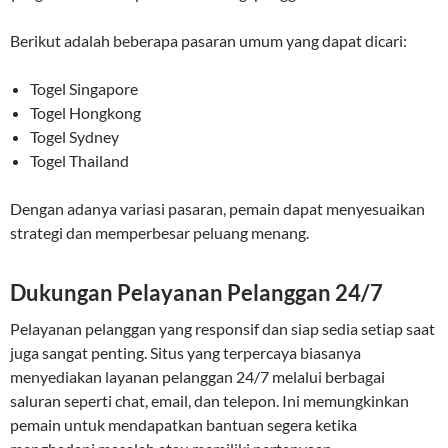
Berikut adalah beberapa pasaran umum yang dapat dicari:
Togel Singapore
Togel Hongkong
Togel Sydney
Togel Thailand
Dengan adanya variasi pasaran, pemain dapat menyesuaikan
strategi dan memperbesar peluang menang.
Dukungan Pelayanan Pelanggan 24/7
Pelayanan pelanggan yang responsif dan siap sedia setiap saat
juga sangat penting. Situs yang terpercaya biasanya
menyediakan layanan pelanggan 24/7 melalui berbagai
saluran seperti chat, email, dan telepon. Ini memungkinkan
pemain untuk mendapatkan bantuan segera ketika