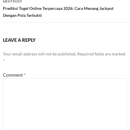
NEXT POST
Prediksi Togel Online Terpercaya 2026: Cara Menang Jackpot
Dengan Pola Terbukti
LEAVE A REPLY
Your email address will not be published.
Required fields are marked
*
Comment
*