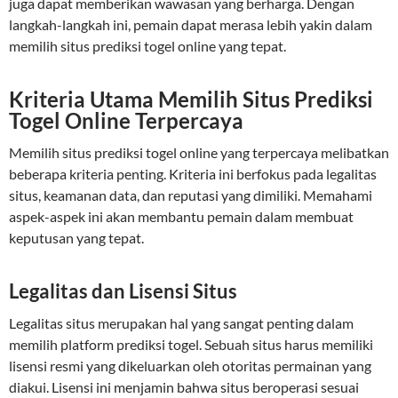
juga dapat memberikan wawasan yang berharga. Dengan
langkah-langkah ini, pemain dapat merasa lebih yakin dalam
memilih situs prediksi togel online yang tepat.
Kriteria Utama Memilih Situs Prediksi
Togel Online Terpercaya
Memilih situs prediksi togel online yang terpercaya melibatkan
beberapa kriteria penting. Kriteria ini berfokus pada legalitas
situs, keamanan data, dan reputasi yang dimiliki. Memahami
aspek-aspek ini akan membantu pemain dalam membuat
keputusan yang tepat.
Legalitas dan Lisensi Situs
Legalitas situs merupakan hal yang sangat penting dalam
memilih platform prediksi togel. Sebuah situs harus memiliki
lisensi resmi yang dikeluarkan oleh otoritas permainan yang
diakui. Lisensi ini menjamin bahwa situs beroperasi sesuai