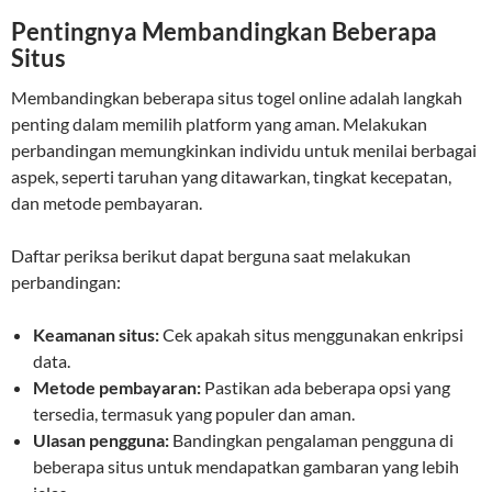
Pentingnya Membandingkan Beberapa
Situs
Membandingkan beberapa situs togel online adalah langkah
penting dalam memilih platform yang aman. Melakukan
perbandingan memungkinkan individu untuk menilai berbagai
aspek, seperti taruhan yang ditawarkan, tingkat kecepatan,
dan metode pembayaran.
Daftar periksa berikut dapat berguna saat melakukan
perbandingan:
Keamanan situs:
Cek apakah situs menggunakan enkripsi
data.
Metode pembayaran:
Pastikan ada beberapa opsi yang
tersedia, termasuk yang populer dan aman.
Ulasan pengguna:
Bandingkan pengalaman pengguna di
beberapa situs untuk mendapatkan gambaran yang lebih