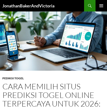
Search
JonathanBakerAndVictoria
SKIP
PRIMAR
TO
MENU
CONTENT
PEDIKSI TOGEL
CARA MEMILIH SITUS
PREDIKSI TOGEL ONLINE
TERPERCAYA UNTUK 2026: