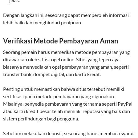
jelas.
Dengan langkah ini, seseorang dapat memperoleh informasi
lebih baik dan menghindari penipuan.
Verifikasi Metode Pembayaran Aman
Seorang pemain harus memeriksa metode pembayaran yang
ditawarkan oleh situs togel online. Situs yang tepercaya
biasanya menyediakan opsi pembayaran yang aman, seperti
transfer bank, dompet digital, dan kartu kredit.
Penting untuk memastikan bahwa situs tersebut memiliki
sertifikasi pada metode pembayaran yang digunakan.
Misalnya, penyedia pembayaran yang ternama seperti PayPal
atau kartu kredit besar telah memiliki reputasi yang baik dan
sistem perlindungan bagi pengguna.
Sebelum melakukan deposit, seseorang harus membaca syarat