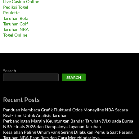
Live Casino Online
Pediksi Togel
Roulette
Taruhan Bola
Taruhan Golf
Taruhan NBA
Togel Online
Search
SEARCH
Recent Posts
Panduan Membaca Grafik Fluktuasi Odds Moneyline NBA Secara
Real-Time Untuk Analisis Taruhan
Perbandingan Margin Keuntungan Bandar Taruhan (Vig) pada Bursa
NBA Finals 2026 dan Dampaknya Layanan Taruhan
Kesalahan Paling Umum yang Sering Dilakukan Pemula Saat Pasang
Taruhan NBA Prop Bets dan Cara Menghindarinya