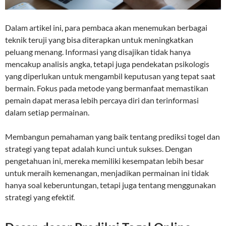
Dalam artikel ini, para pembaca akan menemukan berbagai
teknik teruji yang bisa diterapkan untuk meningkatkan
peluang menang. Informasi yang disajikan tidak hanya
mencakup analisis angka, tetapi juga pendekatan psikologis
yang diperlukan untuk mengambil keputusan yang tepat saat
bermain. Fokus pada metode yang bermanfaat memastikan
pemain dapat merasa lebih percaya diri dan terinformasi
dalam setiap permainan.
Membangun pemahaman yang baik tentang prediksi togel dan
strategi yang tepat adalah kunci untuk sukses. Dengan
pengetahuan ini, mereka memiliki kesempatan lebih besar
untuk meraih kemenangan, menjadikan permainan ini tidak
hanya soal keberuntungan, tetapi juga tentang menggunakan
strategi yang efektif.