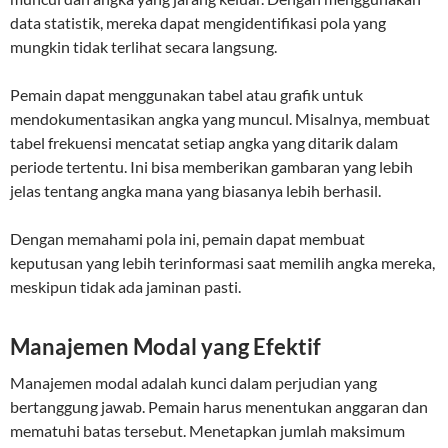
data statistik, mereka dapat mengidentifikasi pola yang
mungkin tidak terlihat secara langsung.
Pemain dapat menggunakan tabel atau grafik untuk
mendokumentasikan angka yang muncul. Misalnya, membuat
tabel frekuensi mencatat setiap angka yang ditarik dalam
periode tertentu. Ini bisa memberikan gambaran yang lebih
jelas tentang angka mana yang biasanya lebih berhasil.
Dengan memahami pola ini, pemain dapat membuat
keputusan yang lebih terinformasi saat memilih angka mereka,
meskipun tidak ada jaminan pasti.
Manajemen Modal yang Efektif
Manajemen modal adalah kunci dalam perjudian yang
bertanggung jawab. Pemain harus menentukan anggaran dan
mematuhi batas tersebut. Menetapkan jumlah maksimum