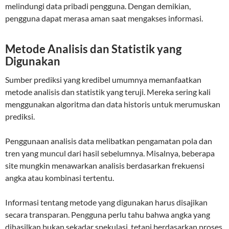
melindungi data pribadi pengguna. Dengan demikian,
pengguna dapat merasa aman saat mengakses informasi.
Metode Analisis dan Statistik yang
Digunakan
Sumber prediksi yang kredibel umumnya memanfaatkan
metode analisis dan statistik yang teruji. Mereka sering kali
menggunakan algoritma dan data historis untuk merumuskan
prediksi.
Penggunaan analisis data melibatkan pengamatan pola dan
tren yang muncul dari hasil sebelumnya. Misalnya, beberapa
site mungkin menawarkan analisis berdasarkan frekuensi
angka atau kombinasi tertentu.
Informasi tentang metode yang digunakan harus disajikan
secara transparan. Pengguna perlu tahu bahwa angka yang
dihasilkan bukan sekadar spekulasi, tetapi berdasarkan proses