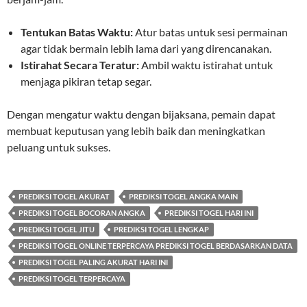
Tentukan Batas Waktu:
Atur batas untuk sesi permainan
agar tidak bermain lebih lama dari yang direncanakan.
Istirahat Secara Teratur:
Ambil waktu istirahat untuk
menjaga pikiran tetap segar.
Dengan mengatur waktu dengan bijaksana, pemain dapat
membuat keputusan yang lebih baik dan meningkatkan
peluang untuk sukses.
PREDIKSI TOGEL AKURAT
PREDIKSI TOGEL ANGKA MAIN
PREDIKSI TOGEL BOCORAN ANGKA
PREDIKSI TOGEL HARI INI
PREDIKSI TOGEL JITU
PREDIKSI TOGEL LENGKAP
PREDIKSI TOGEL ONLINE TERPERCAYA PREDIKSI TOGEL BERDASARKAN DATA
PREDIKSI TOGEL PALING AKURAT HARI INI
PREDIKSI TOGEL TERPERCAYA