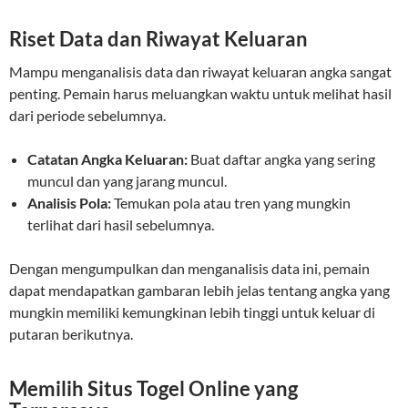
Riset Data dan Riwayat Keluaran
Mampu menganalisis data dan riwayat keluaran angka sangat
penting. Pemain harus meluangkan waktu untuk melihat hasil
dari periode sebelumnya.
Catatan Angka Keluaran:
Buat daftar angka yang sering
muncul dan yang jarang muncul.
Analisis Pola:
Temukan pola atau tren yang mungkin
terlihat dari hasil sebelumnya.
Dengan mengumpulkan dan menganalisis data ini, pemain
dapat mendapatkan gambaran lebih jelas tentang angka yang
mungkin memiliki kemungkinan lebih tinggi untuk keluar di
putaran berikutnya.
Memilih Situs Togel Online yang