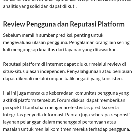
analitis yang solid dan dapat diikuti.
Review Pengguna dan Reputasi Platform
Sebelum memilih sumber prediksi, penting untuk
mengevaluasi ulasan pengguna. Pengalaman orang lain sering
kali mengungkap kualitas dari layanan yang ditawarkan.
Reputasi platform di internet dapat diukur melalui review di
situs-situs ulasan independen. Penyalahgunaan atau penipuan
dapat dikenali melalui umpan balik negatif yang konsisten.
Hal ini juga mencakup keberadaan komunitas pengguna yang
aktif di platform tersebut. Forum diskusi dapat memberikan
perspektif tambahan mengenai efektivitas prediksi serta
integritas penyedia informasi. Pantau juga seberapa responsif
layanan pelanggan dalam menanggapi pertanyaan atau
masalah untuk menilai komitmen mereka terhadap pengguna.