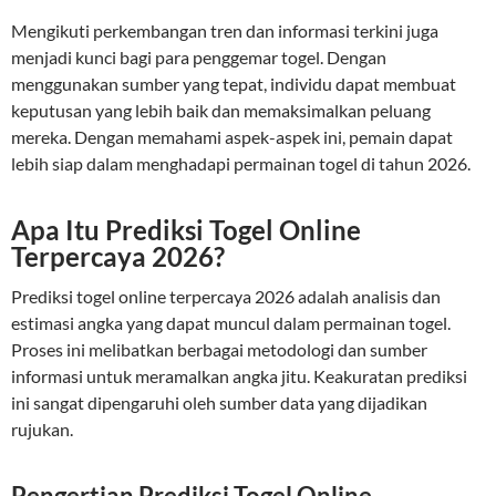
Mengikuti perkembangan tren dan informasi terkini juga
menjadi kunci bagi para penggemar togel. Dengan
menggunakan sumber yang tepat, individu dapat membuat
keputusan yang lebih baik dan memaksimalkan peluang
mereka. Dengan memahami aspek-aspek ini, pemain dapat
lebih siap dalam menghadapi permainan togel di tahun 2026.
Apa Itu Prediksi Togel Online
Terpercaya 2026?
Prediksi togel online terpercaya 2026 adalah analisis dan
estimasi angka yang dapat muncul dalam permainan togel.
Proses ini melibatkan berbagai metodologi dan sumber
informasi untuk meramalkan angka jitu. Keakuratan prediksi
ini sangat dipengaruhi oleh sumber data yang dijadikan
rujukan.
Pengertian Prediksi Togel Online