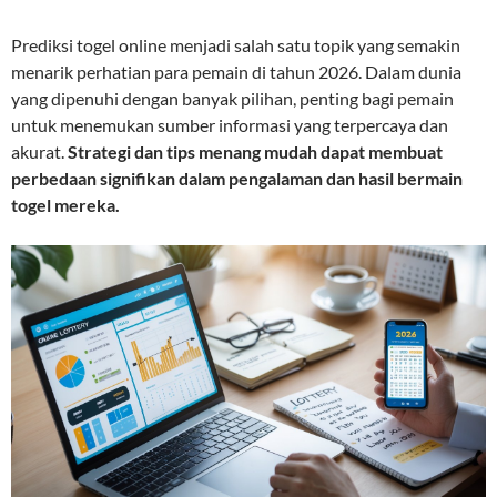
Prediksi togel online menjadi salah satu topik yang semakin
menarik perhatian para pemain di tahun 2026. Dalam dunia
yang dipenuhi dengan banyak pilihan, penting bagi pemain
untuk menemukan sumber informasi yang terpercaya dan
akurat.
Strategi dan tips menang mudah dapat membuat
perbedaan signifikan dalam pengalaman dan hasil bermain
togel mereka.