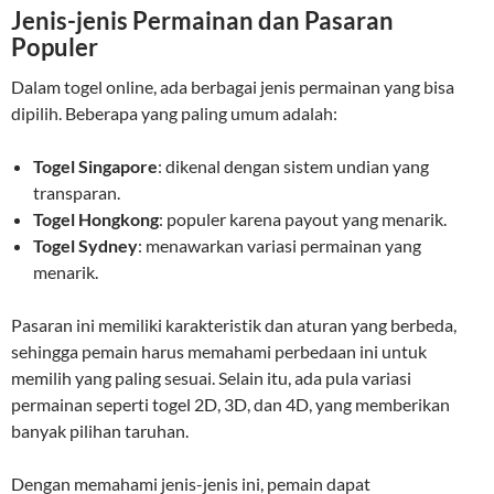
Jenis-jenis Permainan dan Pasaran
Populer
Dalam togel online, ada berbagai jenis permainan yang bisa
dipilih. Beberapa yang paling umum adalah:
Togel Singapore
: dikenal dengan sistem undian yang
transparan.
Togel Hongkong
: populer karena payout yang menarik.
Togel Sydney
: menawarkan variasi permainan yang
menarik.
Pasaran ini memiliki karakteristik dan aturan yang berbeda,
sehingga pemain harus memahami perbedaan ini untuk
memilih yang paling sesuai. Selain itu, ada pula variasi
permainan seperti togel 2D, 3D, dan 4D, yang memberikan
banyak pilihan taruhan.
Dengan memahami jenis-jenis ini, pemain dapat