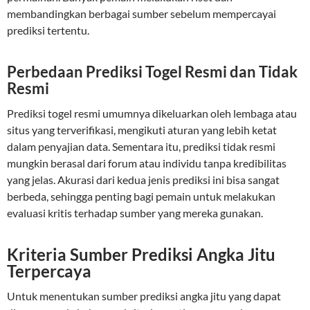
membandingkan berbagai sumber sebelum mempercayai
prediksi tertentu.
Perbedaan Prediksi Togel Resmi dan Tidak
Resmi
Prediksi togel resmi umumnya dikeluarkan oleh lembaga atau
situs yang terverifikasi, mengikuti aturan yang lebih ketat
dalam penyajian data. Sementara itu, prediksi tidak resmi
mungkin berasal dari forum atau individu tanpa kredibilitas
yang jelas. Akurasi dari kedua jenis prediksi ini bisa sangat
berbeda, sehingga penting bagi pemain untuk melakukan
evaluasi kritis terhadap sumber yang mereka gunakan.
Kriteria Sumber Prediksi Angka Jitu
Terpercaya
Untuk menentukan sumber prediksi angka jitu yang dapat