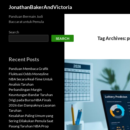
Search
JonathanBakerAndVictoria
Panduan Bermain Judi
Baccarat untuk Pemula
Search
Tag Archives: pr
SEARCH
Recent Posts
Panduan Membaca Grafik
Fluktuasi Odds Moneyline
NBA Secara Real-Time Untuk
Analisis Taruhan
Perbandingan Margin
Keuntungan Bandar Taruhan
(Vig) pada Bursa NBA Finals
2026 dan Dampaknya Layanan
Taruhan
Kesalahan Paling Umum yang
Sering Dilakukan Pemula Saat
Pasang Taruhan NBA Prop