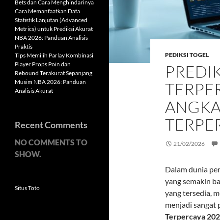
Bets dan Cara Menghindarinya
Cara Memanfaatkan Data
Statistik Lanjutan (Advanced
Metrics) untuk Prediksi Akurat
NBA 2026: Panduan Analisis
Praktis
PEDIKSI TOGEL
Tips Memilih Parlay Kombinasi
Player Props Poin dan
PREDIK
Rebound Terakurat Sepanjang
Musim NBA 2026: Panduan
TERPE
Analisis Akurat
ANGKA 
TERPE
Recent Comments
NO COMMENTS TO
21/02/2026
SHOW.
Dalam dunia perj
yang semakin ba
Situs Toto
yang tersedia, 
menjadi sangat 
Terpercaya 202