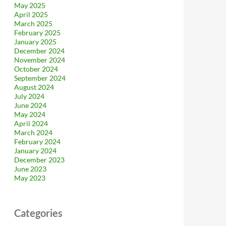
May 2025
April 2025
March 2025
February 2025
January 2025
December 2024
November 2024
October 2024
September 2024
August 2024
July 2024
June 2024
May 2024
April 2024
March 2024
February 2024
January 2024
December 2023
June 2023
May 2023
Categories