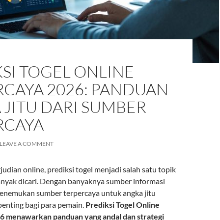
SI TOGEL ONLINE
RCAYA 2026: PANDUAN
JITU DARI SUMBER
RCAYA
LEAVE A COMMENT
udian online, prediksi togel menjadi salah satu topik
nyak dicari. Dengan banyaknya sumber informasi
menemukan sumber terpercaya untuk angka jitu
penting bagi para pemain.
Prediksi Togel Online
6 menawarkan panduan yang andal dan strategi