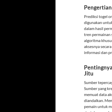
Pengertian
Prediksi togel o
digunakan untu
dalam hasil perma
tren permainan 
algoritma khusu
aksesnya secar
informasi dan pr
Pentingnya
Jitu
Sumber tepercay
Sumber yang kred
memuat data aku
diandalkan. Mem
pemain untuk m