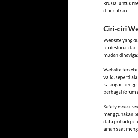
krusial untuk m
diandalkan.
Ciri-ciri W
Website yang di
profesional da
mudah dinavigasi
Website tersebu
valid, seperti a
kalangan penggun
berbagai forum a
Safety measures 
menggunakan pr
data pribadi pe
aman saat menga