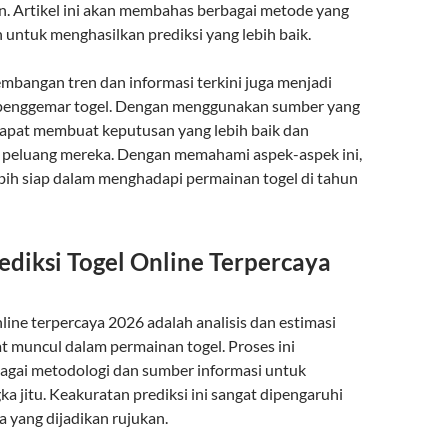
n. Artikel ini akan membahas berbagai metode yang
 untuk menghasilkan prediksi yang lebih baik.
mbangan tren dan informasi terkini juga menjadi
a penggemar togel. Dengan menggunakan sumber yang
 dapat membuat keputusan yang lebih baik dan
peluang mereka. Dengan memahami aspek-aspek ini,
bih siap dalam menghadapi permainan togel di tahun
ediksi Togel Online Terpercaya
nline terpercaya 2026 adalah analisis dan estimasi
t muncul dalam permainan togel. Proses ini
agai metodologi dan sumber informasi untuk
 jitu. Keakuratan prediksi ini sangat dipengaruhi
 yang dijadikan rujukan.