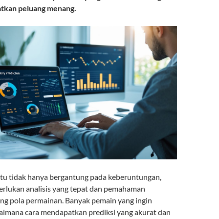
tkan peluang menang.
itu tidak hanya bergantung pada keberuntungan,
erlukan analisis yang tepat dan pemahaman
g pola permainan. Banyak pemain yang ingin
imana cara mendapatkan prediksi yang akurat dan