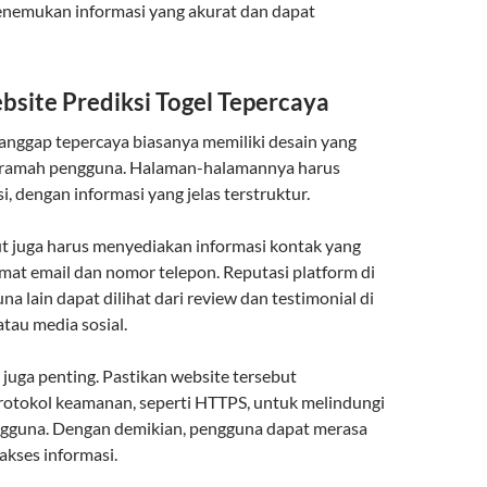
enemukan informasi yang akurat dan dapat
ebsite Prediksi Togel Tepercaya
anggap tepercaya biasanya memiliki desain yang
n ramah pengguna. Halaman-halamannya harus
, dengan informasi yang jelas terstruktur.
t juga harus menyediakan informasi kontak yang
lamat email dan nomor telepon. Reputasi platform di
a lain dapat dilihat dari review dan testimonial di
tau media sosial.
juga penting. Pastikan website tersebut
otokol keamanan, seperti HTTPS, untuk melindungi
ngguna. Dengan demikian, pengguna dapat merasa
kses informasi.