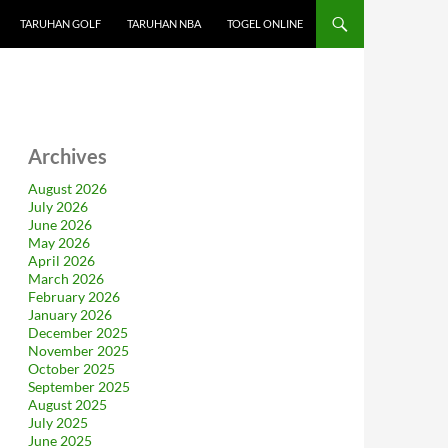
TARUHAN GOLF
TARUHAN NBA
TOGEL ONLINE
Archives
August 2026
July 2026
June 2026
May 2026
April 2026
March 2026
February 2026
January 2026
December 2025
November 2025
October 2025
September 2025
August 2025
July 2025
June 2025