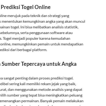
 Prediksi Togel Online
nline merujuk pada teknik dan strategi yang
k menentukan kemungkinan angka yang akan muncul
inan togel. Ini bisa melibatkan analisis statistik,
sebelumnya, serta penggunaan software atau
s. Togel menjadi populer karena kemudahan
a online, memungkinkan pemain untuk mendapatkan
ediksi dari berbagai platform.
 Sumber Tepercaya untuk Angka
a sangat penting dalam proses prediksi togel.
ibel sering kali memiliki rekam jejak yang baik,
rat, dan menggunakan metode analisis yang dapat
ilih sumber yang tepat bisa meningkatkan peluang
emenangkan permainan. Banyak pemain melakukan