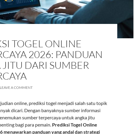
SI TOGEL ONLINE
RCAYA 2026: PANDUAN
JITU DARI SUMBER
RCAYA
LEAVE A COMMENT
udian online, prediksi togel menjadi salah satu topik
nyak dicari. Dengan banyaknya sumber informasi
menemukan sumber terpercaya untuk angka jitu
penting bagi para pemain.
Prediksi Togel Online
6 menawarkan panduan yang andal dan strategi