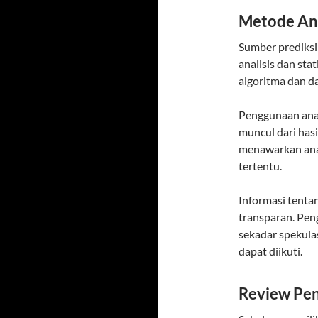
Metode Ana
Sumber prediks
analisis dan sta
algoritma dan d
Penggunaan anal
muncul dari has
menawarkan anal
tertentu.
Informasi tenta
transparan. Pen
sekadar spekulas
dapat diikuti.
Review Pen