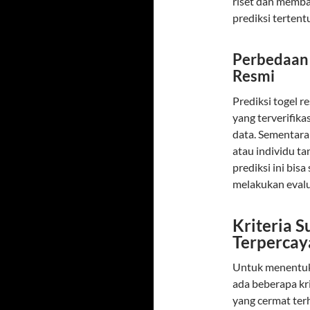
riset dan memb
prediksi tertent
Perbedaan 
Resmi
Prediksi togel 
yang terverifika
data. Sementara 
atau individu tan
prediksi ini bis
melakukan evalu
Kriteria S
Terpercay
Untuk menentuka
ada beberapa kri
yang cermat ter