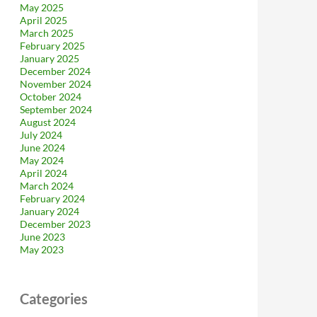
May 2025
April 2025
March 2025
February 2025
January 2025
December 2024
November 2024
October 2024
September 2024
August 2024
July 2024
June 2024
May 2024
April 2024
March 2024
February 2024
January 2024
December 2023
June 2023
May 2023
Categories