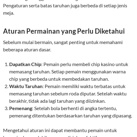
Pengaturan serta batas taruhan juga berbeda di setiap jenis
meja.
Aturan Permainan yang Perlu Diketahui
Sebelum mulai bermain, sangat penting untuk memahami
beberapa aturan dasar.
Dapatkan Chip
: Pemain perlu membeli chip kasino untuk
memasang taruhan. Setiap pemain menggunakan warna
chip yang berbeda untuk membedakan taruhan.
Waktu Taruhan
: Pemain memiliki waktu terbatas untuk
memasang taruhan sebelum roda diputar. Setelah waktu
berakhir, tidak ada lagi taruhan yang diizinkan.
Pemenang
: Setelah bola berhenti di angka tertentu,
pemenang ditentukan berdasarkan taruhan yang dipasang.
Mengetahui aturan ini dapat membantu pemain untuk