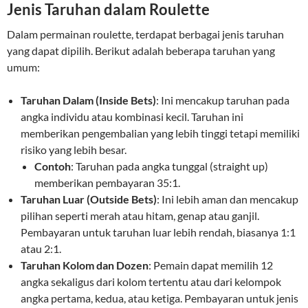
Jenis Taruhan dalam Roulette
Dalam permainan roulette, terdapat berbagai jenis taruhan
yang dapat dipilih. Berikut adalah beberapa taruhan yang
umum:
Taruhan Dalam (Inside Bets)
: Ini mencakup taruhan pada
angka individu atau kombinasi kecil. Taruhan ini
memberikan pengembalian yang lebih tinggi tetapi memiliki
risiko yang lebih besar.
Contoh
: Taruhan pada angka tunggal (straight up)
memberikan pembayaran 35:1.
Taruhan Luar (Outside Bets)
: Ini lebih aman dan mencakup
pilihan seperti merah atau hitam, genap atau ganjil.
Pembayaran untuk taruhan luar lebih rendah, biasanya 1:1
atau 2:1.
Taruhan Kolom dan Dozen
: Pemain dapat memilih 12
angka sekaligus dari kolom tertentu atau dari kelompok
angka pertama, kedua, atau ketiga. Pembayaran untuk jenis