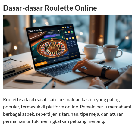
Dasar-dasar Roulette Online
Roulette adalah salah satu permainan kasino yang paling
populer, termasuk di platform online. Pemain perlu memahami
berbagai aspek, seperti jenis taruhan, tipe meja, dan aturan
permainan untuk meningkatkan peluang menang.