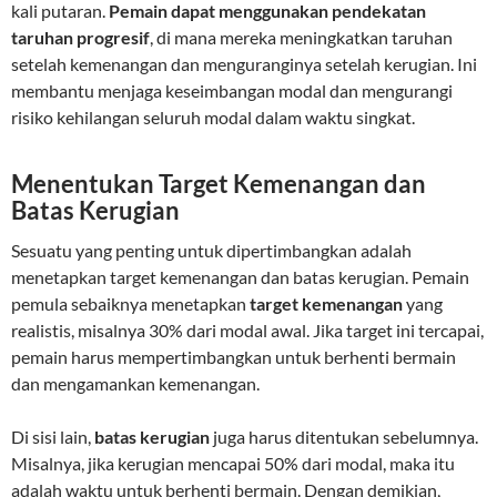
kali putaran.
Pemain dapat menggunakan pendekatan
taruhan progresif
, di mana mereka meningkatkan taruhan
setelah kemenangan dan menguranginya setelah kerugian. Ini
membantu menjaga keseimbangan modal dan mengurangi
risiko kehilangan seluruh modal dalam waktu singkat.
Menentukan Target Kemenangan dan
Batas Kerugian
Sesuatu yang penting untuk dipertimbangkan adalah
menetapkan target kemenangan dan batas kerugian. Pemain
pemula sebaiknya menetapkan
target kemenangan
yang
realistis, misalnya 30% dari modal awal. Jika target ini tercapai,
pemain harus mempertimbangkan untuk berhenti bermain
dan mengamankan kemenangan.
Di sisi lain,
batas kerugian
juga harus ditentukan sebelumnya.
Misalnya, jika kerugian mencapai 50% dari modal, maka itu
adalah waktu untuk berhenti bermain. Dengan demikian,