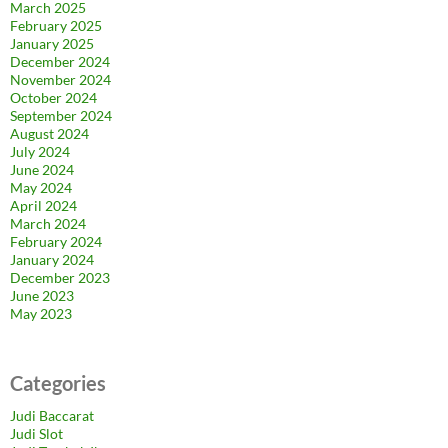
March 2025
February 2025
January 2025
December 2024
November 2024
October 2024
September 2024
August 2024
July 2024
June 2024
May 2024
April 2024
March 2024
February 2024
January 2024
December 2023
June 2023
May 2023
Categories
Judi Baccarat
Judi Slot