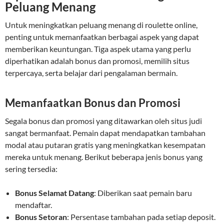
Peluang Menang
Untuk meningkatkan peluang menang di roulette online,
penting untuk memanfaatkan berbagai aspek yang dapat
memberikan keuntungan. Tiga aspek utama yang perlu
diperhatikan adalah bonus dan promosi, memilih situs
terpercaya, serta belajar dari pengalaman bermain.
Memanfaatkan Bonus dan Promosi
Segala bonus dan promosi yang ditawarkan oleh situs judi
sangat bermanfaat. Pemain dapat mendapatkan tambahan
modal atau putaran gratis yang meningkatkan kesempatan
mereka untuk menang. Berikut beberapa jenis bonus yang
sering tersedia:
Bonus Selamat Datang
: Diberikan saat pemain baru
mendaftar.
Bonus Setoran
: Persentase tambahan pada setiap deposit.