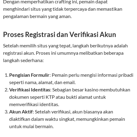
Dengan memperhatikan crafting ini, pemain dapat
menghindari situs yang tidak terpercaya dan memastikan
pengalaman bermain yang aman.
Proses Registrasi dan Verifikasi Akun
Setelah memilih situs yang tepat, langkah berikutnya adalah
registrasi akun. Proses ini umumnya melibatkan beberapa
langkah sederhana:
Pengisian Formulir
: Pemain perlu mengisi informasi pribadi
seperti nama, alamat, dan email.
Verifikasi Identitas
: Sebagian besar kasino membutuhkan
dokumen seperti KTP atau bukti alamat untuk
memverifikasi identitas.
Akun Aktif
: Setelah verifikasi, akun biasanya akan
diaktifkan dalam waktu singkat, memungkinkan pemain
untuk mulai bermain.