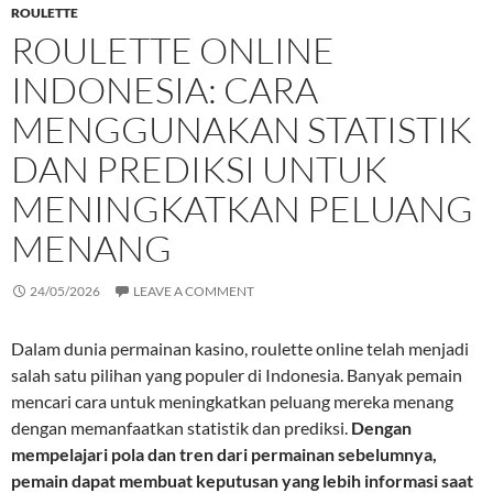
ROULETTE
ROULETTE ONLINE
INDONESIA: CARA
MENGGUNAKAN STATISTIK
DAN PREDIKSI UNTUK
MENINGKATKAN PELUANG
MENANG
24/05/2026
LEAVE A COMMENT
Dalam dunia permainan kasino, roulette online telah menjadi
salah satu pilihan yang populer di Indonesia. Banyak pemain
mencari cara untuk meningkatkan peluang mereka menang
dengan memanfaatkan statistik dan prediksi.
Dengan
mempelajari pola dan tren dari permainan sebelumnya,
pemain dapat membuat keputusan yang lebih informasi saat