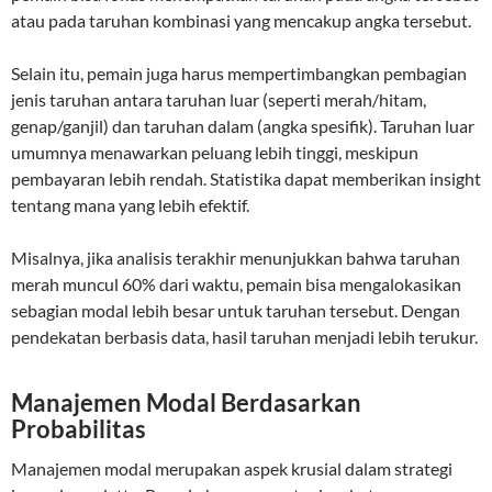
atau pada taruhan kombinasi yang mencakup angka tersebut.
Selain itu, pemain juga harus mempertimbangkan pembagian
jenis taruhan antara taruhan luar (seperti merah/hitam,
genap/ganjil) dan taruhan dalam (angka spesifik). Taruhan luar
umumnya menawarkan peluang lebih tinggi, meskipun
pembayaran lebih rendah. Statistika dapat memberikan insight
tentang mana yang lebih efektif.
Misalnya, jika analisis terakhir menunjukkan bahwa taruhan
merah muncul 60% dari waktu, pemain bisa mengalokasikan
sebagian modal lebih besar untuk taruhan tersebut. Dengan
pendekatan berbasis data, hasil taruhan menjadi lebih terukur.
Manajemen Modal Berdasarkan
Probabilitas
Manajemen modal merupakan aspek krusial dalam strategi