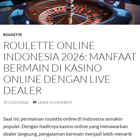
ROULETTE
ROULETTE ONLINE
INDONESIA 2026: MANFAAT
BERMAIN DI KASINO
ONLINE DENGAN LIVE
DEALER
23/05/2026
LEAVE A COMMENT
Saat ini, permainan roulette online di Indonesia semakin
populer. Dengan hadirnya kasino online yang menawarkan
dealer langsung, pengalaman bermain menjadi lebih menarik