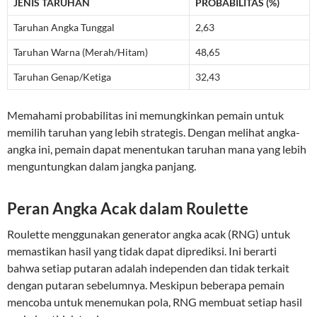
JENIS TARUHAN
PROBABILITAS (%)
Taruhan Angka Tunggal
2,63
Taruhan Warna (Merah/Hitam)
48,65
Taruhan Genap/Ketiga
32,43
Memahami probabilitas ini memungkinkan pemain untuk
memilih taruhan yang lebih strategis. Dengan melihat angka-
angka ini, pemain dapat menentukan taruhan mana yang lebih
menguntungkan dalam jangka panjang.
Peran Angka Acak dalam Roulette
Roulette menggunakan generator angka acak (RNG) untuk
memastikan hasil yang tidak dapat diprediksi. Ini berarti
bahwa setiap putaran adalah independen dan tidak terkait
dengan putaran sebelumnya. Meskipun beberapa pemain
mencoba untuk menemukan pola, RNG membuat setiap hasil