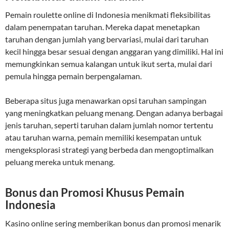
Pemain roulette online di Indonesia menikmati fleksibilitas
dalam penempatan taruhan. Mereka dapat menetapkan
taruhan dengan jumlah yang bervariasi, mulai dari taruhan
kecil hingga besar sesuai dengan anggaran yang dimiliki. Hal ini
memungkinkan semua kalangan untuk ikut serta, mulai dari
pemula hingga pemain berpengalaman.
Beberapa situs juga menawarkan opsi taruhan sampingan
yang meningkatkan peluang menang. Dengan adanya berbagai
jenis taruhan, seperti taruhan dalam jumlah nomor tertentu
atau taruhan warna, pemain memiliki kesempatan untuk
mengeksplorasi strategi yang berbeda dan mengoptimalkan
peluang mereka untuk menang.
Bonus dan Promosi Khusus Pemain
Indonesia
Kasino online sering memberikan bonus dan promosi menarik