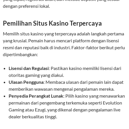
dengan preferensi lokal.
Pemilihan Situs Kasino Terpercaya
Memilih situs kasino yang terpercaya adalah langkah pertama
yang krusial. Pemain harus mencari platform dengan lisensi
resmi dan reputasi baik di industri. Faktor-faktor berikut perlu
dipertimbangkan:
Lisensi dan Regulasi
: Pastikan kasino memiliki lisensi dari
otoritas gaming yang diakui.
Ulasan Pengguna
: Membaca ulasan dari pemain lain dapat
memberikan wawasan mengenai pengalaman mereka.
Penyedia Perangkat Lunak
: Pilih kasino yang menawarkan
permainan dari pengembang terkemuka seperti Evolution
Gaming atau Ezugi, yang dikenal dengan pengalaman live
dealer berkualitas tinggi.