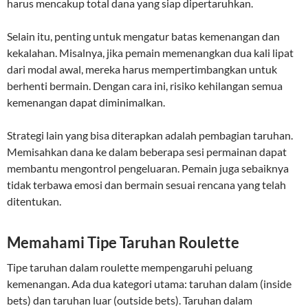
harus mencakup total dana yang siap dipertaruhkan.
Selain itu, penting untuk mengatur batas kemenangan dan
kekalahan. Misalnya, jika pemain memenangkan dua kali lipat
dari modal awal, mereka harus mempertimbangkan untuk
berhenti bermain. Dengan cara ini, risiko kehilangan semua
kemenangan dapat diminimalkan.
Strategi lain yang bisa diterapkan adalah pembagian taruhan.
Memisahkan dana ke dalam beberapa sesi permainan dapat
membantu mengontrol pengeluaran. Pemain juga sebaiknya
tidak terbawa emosi dan bermain sesuai rencana yang telah
ditentukan.
Memahami Tipe Taruhan Roulette
Tipe taruhan dalam roulette mempengaruhi peluang
kemenangan. Ada dua kategori utama: taruhan dalam (inside
bets) dan taruhan luar (outside bets). Taruhan dalam