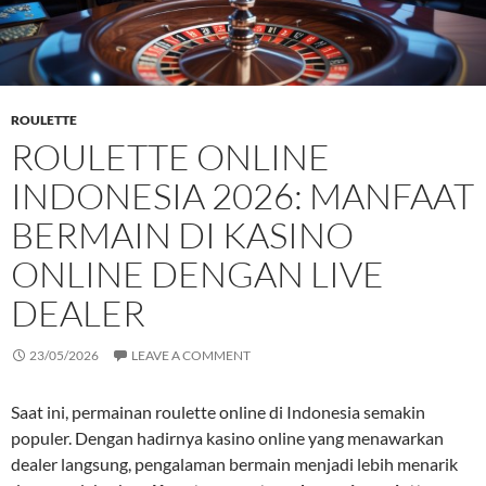
ROULETTE
ROULETTE ONLINE
INDONESIA 2026: MANFAAT
BERMAIN DI KASINO
ONLINE DENGAN LIVE
DEALER
23/05/2026
LEAVE A COMMENT
Saat ini, permainan roulette online di Indonesia semakin
populer. Dengan hadirnya kasino online yang menawarkan
dealer langsung, pengalaman bermain menjadi lebih menarik