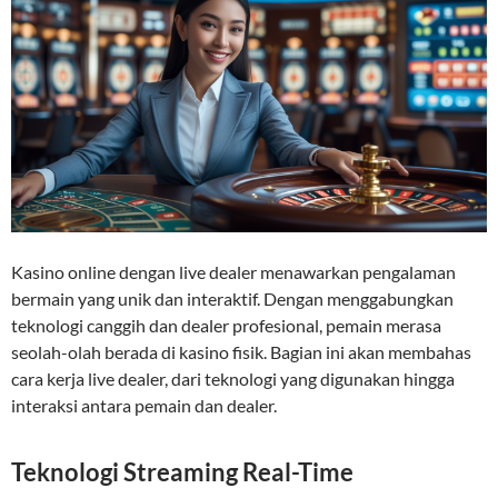
Kasino online dengan live dealer menawarkan pengalaman
bermain yang unik dan interaktif. Dengan menggabungkan
teknologi canggih dan dealer profesional, pemain merasa
seolah-olah berada di kasino fisik. Bagian ini akan membahas
cara kerja live dealer, dari teknologi yang digunakan hingga
interaksi antara pemain dan dealer.
Teknologi Streaming Real-Time