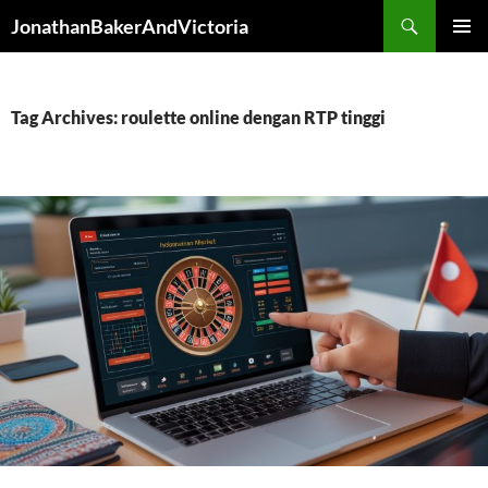
Search
JonathanBakerAndVictoria
SKIP
PRIMAR
TO
MENU
CONTENT
Tag Archives: roulette online dengan RTP tinggi