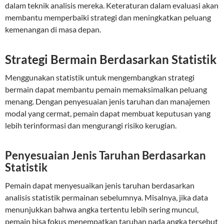
dalam teknik analisis mereka. Keteraturan dalam evaluasi akan
membantu memperbaiki strategi dan meningkatkan peluang
kemenangan di masa depan.
Strategi Bermain Berdasarkan Statistik
Menggunakan statistik untuk mengembangkan strategi
bermain dapat membantu pemain memaksimalkan peluang
menang. Dengan penyesuaian jenis taruhan dan manajemen
modal yang cermat, pemain dapat membuat keputusan yang
lebih terinformasi dan mengurangi risiko kerugian.
Penyesuaian Jenis Taruhan Berdasarkan
Statistik
Pemain dapat menyesuaikan jenis taruhan berdasarkan
analisis statistik permainan sebelumnya. Misalnya, jika data
menunjukkan bahwa angka tertentu lebih sering muncul,
pemain bisa fokus menempatkan taruhan pada angka tersebut