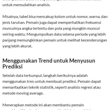
untuk memudahkan analisis.
Misalnya, tabel bisa mencakup kolom untuk nomor, warna, dan
jenis taruhan. Pemain juga dapat memperhatikan frekuensi
munculnya angka tertentu dan pola yang mungkin muncul
seiring waktu. Mengumpulkan data selama periode yang lebih
panjang memungkinkan pemain untuk melihat kecenderungan
yang lebih akurat.
Menggunakan Trend untuk Menyusun
Prediksi
Setelah data terkumpul, langkah berikutnya adalah
menggunakan tren untuk membuat prediksi. Pemain dapat
memanfaatkan teknik statistik, seperti analisis regresi atau
metode moving average.
Menerapkan metode ini akan membantu pemain