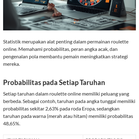
Statistik merupakan alat penting dalam permainan roulette
online. Memahami probabilitas, peran angka acak, dan
pengenalan pola membantu pemain meningkatkan strategi
mereka.
Probabilitas pada Setiap Taruhan
Setiap taruhan dalam roulette online memiliki peluang yang
berbeda. Sebagai contoh, taruhan pada angka tunggal memiliki
probabilitas sekitar 2,63% pada roda Eropa, sedangkan
taruhan pada warna (merah atau hitam) memiliki probabilitas
48,65%.