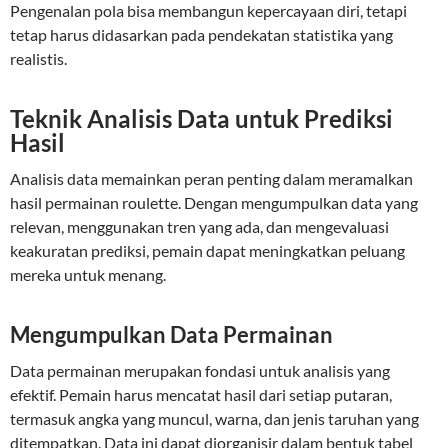
Pengenalan pola bisa membangun kepercayaan diri, tetapi
tetap harus didasarkan pada pendekatan statistika yang
realistis.
Teknik Analisis Data untuk Prediksi
Hasil
Analisis data memainkan peran penting dalam meramalkan
hasil permainan roulette. Dengan mengumpulkan data yang
relevan, menggunakan tren yang ada, dan mengevaluasi
keakuratan prediksi, pemain dapat meningkatkan peluang
mereka untuk menang.
Mengumpulkan Data Permainan
Data permainan merupakan fondasi untuk analisis yang
efektif. Pemain harus mencatat hasil dari setiap putaran,
termasuk angka yang muncul, warna, dan jenis taruhan yang
ditempatkan. Data ini dapat diorganisir dalam bentuk tabel