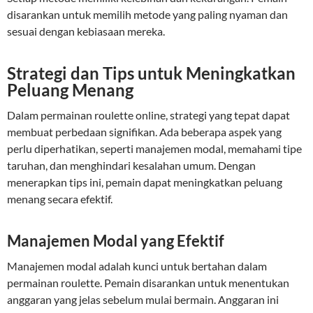
disarankan untuk memilih metode yang paling nyaman dan
sesuai dengan kebiasaan mereka.
Strategi dan Tips untuk Meningkatkan
Peluang Menang
Dalam permainan roulette online, strategi yang tepat dapat
membuat perbedaan signifikan. Ada beberapa aspek yang
perlu diperhatikan, seperti manajemen modal, memahami tipe
taruhan, dan menghindari kesalahan umum. Dengan
menerapkan tips ini, pemain dapat meningkatkan peluang
menang secara efektif.
Manajemen Modal yang Efektif
Manajemen modal adalah kunci untuk bertahan dalam
permainan roulette. Pemain disarankan untuk menentukan
anggaran yang jelas sebelum mulai bermain. Anggaran ini