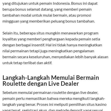
yang ditujukan untuk pemain Indonesia. Bonus ini dapat
berupa bonus selamat datang, yang memberi pemain
tambahan modal untuk mulai bermain, atau promosi
mingguan yang memberikan peluang bonus tambahan.
Selain itu, beberapa situs mungkin menawarkan program
loyalitas yang memberi penghargaan kepada pemain setia
dengan berbagai insentif. Hal ini tidak hanya meningkatkan
nilai permainan tetapi juga meningkatkan pengalaman
bermain secara keseluruhan, menyediakan lebih banyak alasan
untuk tetap terlibat dan aktif.
Langkah-Langkah Memulai Bermain
Roulette dengan Live Dealer
Sebelum memulai permainan roulette dengan live dealer,
pemain perlu memastikan bahwa mereka mengikuti langkah-
langkah yang benar. Proses ini meliputi pemilihan situs kasino
yang tepat, registrasi akun, dan metode deposit yang sesuai