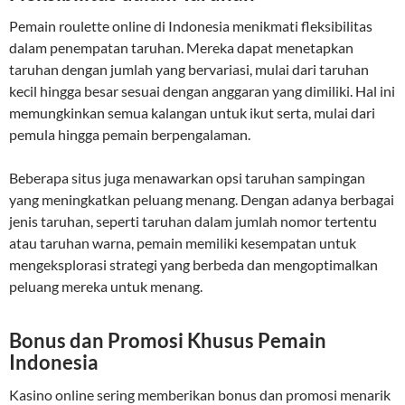
Pemain roulette online di Indonesia menikmati fleksibilitas
dalam penempatan taruhan. Mereka dapat menetapkan
taruhan dengan jumlah yang bervariasi, mulai dari taruhan
kecil hingga besar sesuai dengan anggaran yang dimiliki. Hal ini
memungkinkan semua kalangan untuk ikut serta, mulai dari
pemula hingga pemain berpengalaman.
Beberapa situs juga menawarkan opsi taruhan sampingan
yang meningkatkan peluang menang. Dengan adanya berbagai
jenis taruhan, seperti taruhan dalam jumlah nomor tertentu
atau taruhan warna, pemain memiliki kesempatan untuk
mengeksplorasi strategi yang berbeda dan mengoptimalkan
peluang mereka untuk menang.
Bonus dan Promosi Khusus Pemain
Indonesia
Kasino online sering memberikan bonus dan promosi menarik