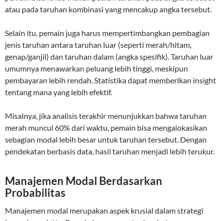
atau pada taruhan kombinasi yang mencakup angka tersebut.
Selain itu, pemain juga harus mempertimbangkan pembagian
jenis taruhan antara taruhan luar (seperti merah/hitam,
genap/ganjil) dan taruhan dalam (angka spesifik). Taruhan luar
umumnya menawarkan peluang lebih tinggi, meskipun
pembayaran lebih rendah. Statistika dapat memberikan insight
tentang mana yang lebih efektif.
Misalnya, jika analisis terakhir menunjukkan bahwa taruhan
merah muncul 60% dari waktu, pemain bisa mengalokasikan
sebagian modal lebih besar untuk taruhan tersebut. Dengan
pendekatan berbasis data, hasil taruhan menjadi lebih terukur.
Manajemen Modal Berdasarkan
Probabilitas
Manajemen modal merupakan aspek krusial dalam strategi