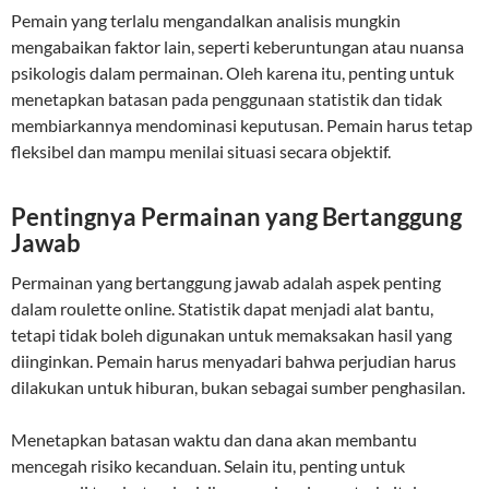
Pemain yang terlalu mengandalkan analisis mungkin
mengabaikan faktor lain, seperti keberuntungan atau nuansa
psikologis dalam permainan. Oleh karena itu, penting untuk
menetapkan batasan pada penggunaan statistik dan tidak
membiarkannya mendominasi keputusan. Pemain harus tetap
fleksibel dan mampu menilai situasi secara objektif.
Pentingnya Permainan yang Bertanggung
Jawab
Permainan yang bertanggung jawab adalah aspek penting
dalam roulette online. Statistik dapat menjadi alat bantu,
tetapi tidak boleh digunakan untuk memaksakan hasil yang
diinginkan. Pemain harus menyadari bahwa perjudian harus
dilakukan untuk hiburan, bukan sebagai sumber penghasilan.
Menetapkan batasan waktu dan dana akan membantu
mencegah risiko kecanduan. Selain itu, penting untuk