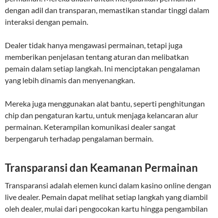
dengan adil dan transparan, memastikan standar tinggi dalam
interaksi dengan pemain.
Dealer tidak hanya mengawasi permainan, tetapi juga
memberikan penjelasan tentang aturan dan melibatkan
pemain dalam setiap langkah. Ini menciptakan pengalaman
yang lebih dinamis dan menyenangkan.
Mereka juga menggunakan alat bantu, seperti penghitungan
chip dan pengaturan kartu, untuk menjaga kelancaran alur
permainan. Keterampilan komunikasi dealer sangat
berpengaruh terhadap pengalaman bermain.
Transparansi dan Keamanan Permainan
Transparansi adalah elemen kunci dalam kasino online dengan
live dealer. Pemain dapat melihat setiap langkah yang diambil
oleh dealer, mulai dari pengocokan kartu hingga pengambilan