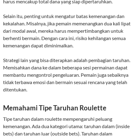
harus mencakup total dana yang siap dipertaruhkan.
Selain itu, penting untuk mengatur batas kemenangan dan
kekalahan. Misalnya, jika pemain memenangkan dua kali lipat
dari modal awal, mereka harus mempertimbangkan untuk
berhenti bermain. Dengan cara ini, risiko kehilangan semua
kemenangan dapat diminimalkan.
Strategi lain yang bisa diterapkan adalah pembagian taruhan.
Memisahkan dana ke dalam beberapa sesi permainan dapat
membantu mengontrol pengeluaran. Pemain juga sebaiknya
tidak terbawa emosi dan bermain sesuai rencana yang telah
ditentukan.
Memahami Tipe Taruhan Roulette
Tipe taruhan dalam roulette mempengaruhi peluang
kemenangan. Ada dua kategori utama: taruhan dalam (inside
bets) dan taruhan luar (outside bets). Taruhan dalam