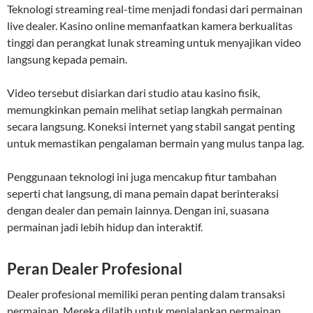
Teknologi streaming real-time menjadi fondasi dari permainan
live dealer. Kasino online memanfaatkan kamera berkualitas
tinggi dan perangkat lunak streaming untuk menyajikan video
langsung kepada pemain.
Video tersebut disiarkan dari studio atau kasino fisik,
memungkinkan pemain melihat setiap langkah permainan
secara langsung. Koneksi internet yang stabil sangat penting
untuk memastikan pengalaman bermain yang mulus tanpa lag.
Penggunaan teknologi ini juga mencakup fitur tambahan
seperti chat langsung, di mana pemain dapat berinteraksi
dengan dealer dan pemain lainnya. Dengan ini, suasana
permainan jadi lebih hidup dan interaktif.
Peran Dealer Profesional
Dealer profesional memiliki peran penting dalam transaksi
permainan. Mereka dilatih untuk menjalankan permainan