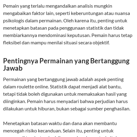
Pemain yang terlalu mengandalkan analisis mungkin
mengabaikan faktor lain, seperti keberuntungan atau nuansa
psikologis dalam permainan. Oleh karena itu, penting untuk
menetapkan batasan pada penggunaan statistik dan tidak
membiarkannya mendominasi keputusan. Pemain harus tetap
fleksibel dan mampu menilai situasi secara objektif.
Pentingnya Permainan yang Bertanggung
Jawab
Permainan yang bertanggung jawab adalah aspek penting
dalam roulette online. Statistik dapat menjadi alat bantu,
tetapi tidak boleh digunakan untuk memaksakan hasil yang
diinginkan. Pemain harus menyadari bahwa perjudian harus
dilakukan untuk hiburan, bukan sebagai sumber penghasilan.
Menetapkan batasan waktu dan dana akan membantu
mencegah risiko kecanduan. Selain itu, penting untuk