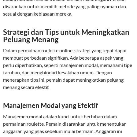
disarankan untuk memilih metode yang paling nyaman dan
sesuai dengan kebiasaan mereka.
Strategi dan Tips untuk Meningkatkan
Peluang Menang
Dalam permainan roulette online, strategi yang tepat dapat
membuat perbedaan signifikan. Ada beberapa aspek yang
perlu diperhatikan, seperti manajemen modal, memahami tipe
taruhan, dan menghindari kesalahan umum. Dengan
menerapkan tips ini, pemain dapat meningkatkan peluang
menang secara efektif.
Manajemen Modal yang Efektif
Manajemen modal adalah kunci untuk bertahan dalam
permainan roulette. Pemain disarankan untuk menentukan
anggaran yang jelas sebelum mulai bermain. Anggaran ini