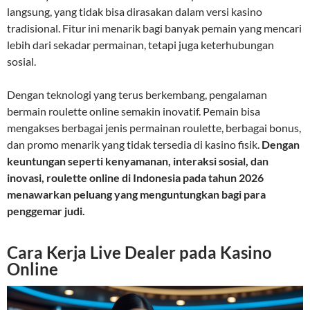
langsung, yang tidak bisa dirasakan dalam versi kasino
tradisional. Fitur ini menarik bagi banyak pemain yang mencari
lebih dari sekadar permainan, tetapi juga keterhubungan
sosial.
Dengan teknologi yang terus berkembang, pengalaman
bermain roulette online semakin inovatif. Pemain bisa
mengakses berbagai jenis permainan roulette, berbagai bonus,
dan promo menarik yang tidak tersedia di kasino fisik.
Dengan
keuntungan seperti kenyamanan, interaksi sosial, dan
inovasi, roulette online di Indonesia pada tahun 2026
menawarkan peluang yang menguntungkan bagi para
penggemar judi.
Cara Kerja Live Dealer pada Kasino
Online