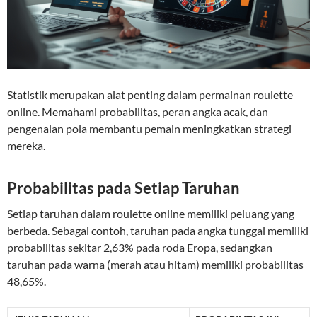
Statistik merupakan alat penting dalam permainan roulette
online. Memahami probabilitas, peran angka acak, dan
pengenalan pola membantu pemain meningkatkan strategi
mereka.
Probabilitas pada Setiap Taruhan
Setiap taruhan dalam roulette online memiliki peluang yang
berbeda. Sebagai contoh, taruhan pada angka tunggal memiliki
probabilitas sekitar 2,63% pada roda Eropa, sedangkan
taruhan pada warna (merah atau hitam) memiliki probabilitas
48,65%.