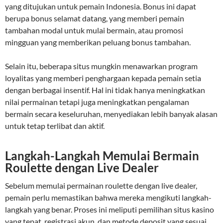
yang ditujukan untuk pemain Indonesia. Bonus ini dapat
berupa bonus selamat datang, yang memberi pemain
tambahan modal untuk mulai bermain, atau promosi
mingguan yang memberikan peluang bonus tambahan.
Selain itu, beberapa situs mungkin menawarkan program
loyalitas yang memberi penghargaan kepada pemain setia
dengan berbagai insentif. Hal ini tidak hanya meningkatkan
nilai permainan tetapi juga meningkatkan pengalaman
bermain secara keseluruhan, menyediakan lebih banyak alasan
untuk tetap terlibat dan aktif.
Langkah-Langkah Memulai Bermain
Roulette dengan Live Dealer
Sebelum memulai permainan roulette dengan live dealer,
pemain perlu memastikan bahwa mereka mengikuti langkah-
langkah yang benar. Proses ini meliputi pemilihan situs kasino
yang tepat, registrasi akun, dan metode deposit yang sesuai