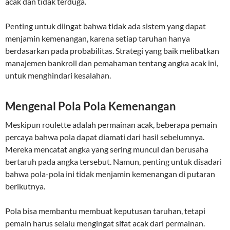
acak dan tidak terduga.
Penting untuk diingat bahwa tidak ada sistem yang dapat
menjamin kemenangan, karena setiap taruhan hanya
berdasarkan pada probabilitas. Strategi yang baik melibatkan
manajemen bankroll dan pemahaman tentang angka acak ini,
untuk menghindari kesalahan.
Mengenal Pola Pola Kemenangan
Meskipun roulette adalah permainan acak, beberapa pemain
percaya bahwa pola dapat diamati dari hasil sebelumnya.
Mereka mencatat angka yang sering muncul dan berusaha
bertaruh pada angka tersebut. Namun, penting untuk disadari
bahwa pola-pola ini tidak menjamin kemenangan di putaran
berikutnya.
Pola bisa membantu membuat keputusan taruhan, tetapi
pemain harus selalu mengingat sifat acak dari permainan.