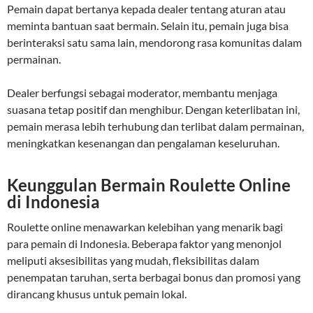
Pemain dapat bertanya kepada dealer tentang aturan atau
meminta bantuan saat bermain. Selain itu, pemain juga bisa
berinteraksi satu sama lain, mendorong rasa komunitas dalam
permainan.
Dealer berfungsi sebagai moderator, membantu menjaga
suasana tetap positif dan menghibur. Dengan keterlibatan ini,
pemain merasa lebih terhubung dan terlibat dalam permainan,
meningkatkan kesenangan dan pengalaman keseluruhan.
Keunggulan Bermain Roulette Online
di Indonesia
Roulette online menawarkan kelebihan yang menarik bagi
para pemain di Indonesia. Beberapa faktor yang menonjol
meliputi aksesibilitas yang mudah, fleksibilitas dalam
penempatan taruhan, serta berbagai bonus dan promosi yang
dirancang khusus untuk pemain lokal.