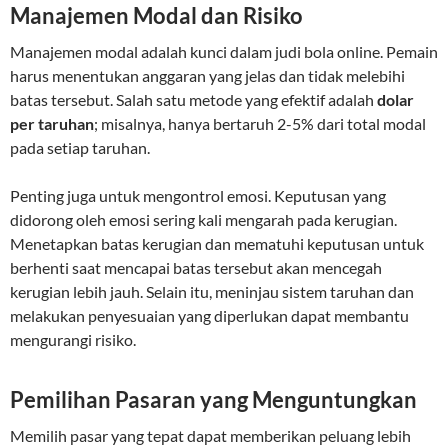
Manajemen Modal dan Risiko
Manajemen modal adalah kunci dalam judi bola online. Pemain
harus menentukan anggaran yang jelas dan tidak melebihi
batas tersebut. Salah satu metode yang efektif adalah
dolar
per taruhan
; misalnya, hanya bertaruh 2-5% dari total modal
pada setiap taruhan.
Penting juga untuk mengontrol emosi. Keputusan yang
didorong oleh emosi sering kali mengarah pada kerugian.
Menetapkan batas kerugian dan mematuhi keputusan untuk
berhenti saat mencapai batas tersebut akan mencegah
kerugian lebih jauh. Selain itu, meninjau sistem taruhan dan
melakukan penyesuaian yang diperlukan dapat membantu
mengurangi risiko.
Pemilihan Pasaran yang Menguntungkan
Memilih pasar yang tepat dapat memberikan peluang lebih