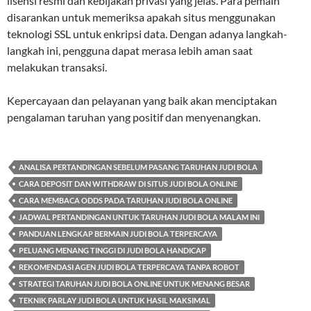
lisensi resmi dan kebijakan privasi yang jelas. Para pemain
disarankan untuk memeriksa apakah situs menggunakan
teknologi SSL untuk enkripsi data. Dengan adanya langkah-
langkah ini, pengguna dapat merasa lebih aman saat
melakukan transaksi.
Kepercayaan dan pelayanan yang baik akan menciptakan
pengalaman taruhan yang positif dan menyenangkan.
ANALISA PERTANDINGAN SEBELUM PASANG TARUHAN JUDI BOLA
CARA DEPOSIT DAN WITHDRAW DI SITUS JUDI BOLA ONLINE
CARA MEMBACA ODDS PADA TARUHAN JUDI BOLA ONLINE
JADWAL PERTANDINGAN UNTUK TARUHAN JUDI BOLA MALAM INI
PANDUAN LENGKAP BERMAIN JUDI BOLA TERPERCAYA
PELUANG MENANG TINGGI DI JUDI BOLA HANDICAP
REKOMENDASI AGEN JUDI BOLA TERPERCAYA TANPA ROBOT
STRATEGI TARUHAN JUDI BOLA ONLINE UNTUK MENANG BESAR
TEKNIK PARLAY JUDI BOLA UNTUK HASIL MAKSIMAL