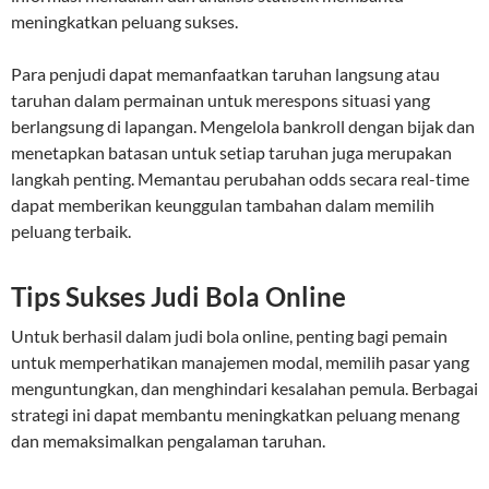
meningkatkan peluang sukses.
Para penjudi dapat memanfaatkan taruhan langsung atau
taruhan dalam permainan untuk merespons situasi yang
berlangsung di lapangan. Mengelola bankroll dengan bijak dan
menetapkan batasan untuk setiap taruhan juga merupakan
langkah penting. Memantau perubahan odds secara real-time
dapat memberikan keunggulan tambahan dalam memilih
peluang terbaik.
Tips Sukses Judi Bola Online
Untuk berhasil dalam judi bola online, penting bagi pemain
untuk memperhatikan manajemen modal, memilih pasar yang
menguntungkan, dan menghindari kesalahan pemula. Berbagai
strategi ini dapat membantu meningkatkan peluang menang
dan memaksimalkan pengalaman taruhan.