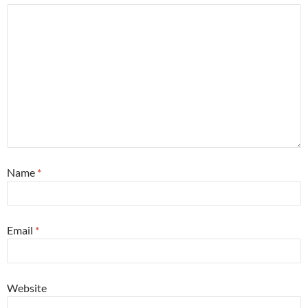
Name
*
Email
*
Website