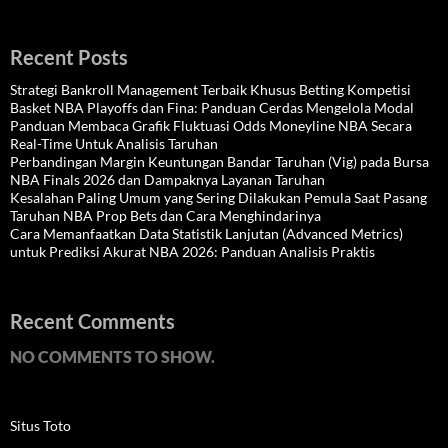
Recent Posts
Strategi Bankroll Management Terbaik Khusus Betting Kompetisi
Basket NBA Playoffs dan Fina: Panduan Cerdas Mengelola Modal
Panduan Membaca Grafik Fluktuasi Odds Moneyline NBA Secara
Real-Time Untuk Analisis Taruhan
Perbandingan Margin Keuntungan Bandar Taruhan (Vig) pada Bursa
NBA Finals 2026 dan Dampaknya Layanan Taruhan
Kesalahan Paling Umum yang Sering Dilakukan Pemula Saat Pasang
Taruhan NBA Prop Bets dan Cara Menghindarinya
Cara Memanfaatkan Data Statistik Lanjutan (Advanced Metrics)
untuk Prediksi Akurat NBA 2026: Panduan Analisis Praktis
Recent Comments
NO COMMENTS TO SHOW.
Situs Toto