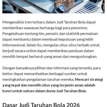
Menganalisis tren terbaru dalam Judi Taruhan Bola dapat
memberikan wawasan berharga bagi para penonton.
Pengetahuan tentang tim, pemain, dan statistik permainan
dapat membantu dalam membuat keputusan yang lebih
informasional. Selain itu, mengulas situs-situs terbaik untuk
berjudi secara online dapat memberikan panduan dalam
memilih tempat bertaruh yang aman dan menguntungkan.
Dengan banyaknya pilihan dan informasi yang tersedia, para
bettor dapat memanfaatkan berbagai sumber untuk
meningkatkan pengalaman taruhan mereka.
Mencari strategi
yang tepat dan memilih situs yang terjamin aman adalah
kunci untuk sukses dalam dunia Judi Taruhan Bola.
Dasar Judi Taruhan Bola 2026