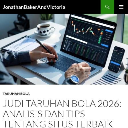
Search
JonathanBakerAndVictoria
SKIP
PRIMAR
TO
MENU
CONTENT
TARUHAN BOLA
JUDI TARUHAN BOLA 2026:
ANALISIS DAN TIPS
TENTANG SITUS TERBAIK