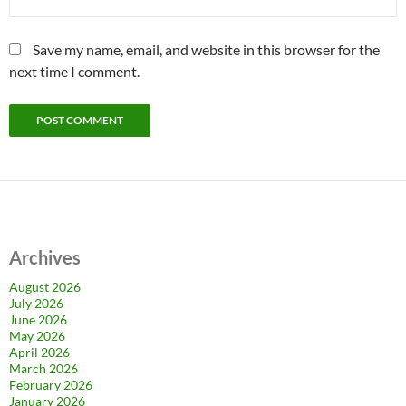
Save my name, email, and website in this browser for the
next time I comment.
Archives
August 2026
July 2026
June 2026
May 2026
April 2026
March 2026
February 2026
January 2026