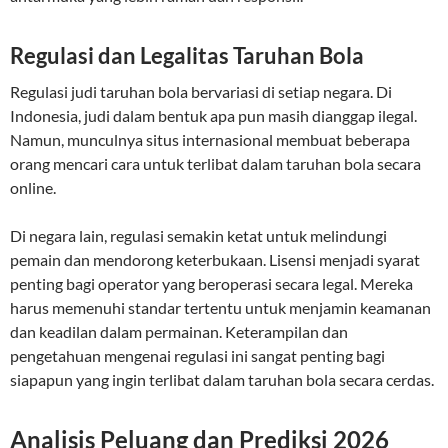
Regulasi dan Legalitas Taruhan Bola
Regulasi judi taruhan bola bervariasi di setiap negara. Di
Indonesia, judi dalam bentuk apa pun masih dianggap ilegal.
Namun, munculnya situs internasional membuat beberapa
orang mencari cara untuk terlibat dalam taruhan bola secara
online.
Di negara lain, regulasi semakin ketat untuk melindungi
pemain dan mendorong keterbukaan. Lisensi menjadi syarat
penting bagi operator yang beroperasi secara legal. Mereka
harus memenuhi standar tertentu untuk menjamin keamanan
dan keadilan dalam permainan. Keterampilan dan
pengetahuan mengenai regulasi ini sangat penting bagi
siapapun yang ingin terlibat dalam taruhan bola secara cerdas.
Analisis Peluang dan Prediksi 2026