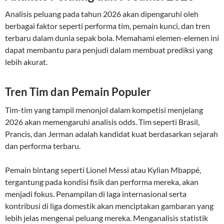
Analisis peluang pada tahun 2026 akan dipengaruhi oleh
berbagai faktor seperti performa tim, pemain kunci, dan tren
terbaru dalam dunia sepak bola. Memahami elemen-elemen ini
dapat membantu para penjudi dalam membuat prediksi yang
lebih akurat.
Tren Tim dan Pemain Populer
Tim-tim yang tampil menonjol dalam kompetisi menjelang
2026 akan memengaruhi analisis odds. Tim seperti Brasil,
Prancis, dan Jerman adalah kandidat kuat berdasarkan sejarah
dan performa terbaru.
Pemain bintang seperti Lionel Messi atau Kylian Mbappé,
tergantung pada kondisi fisik dan performa mereka, akan
menjadi fokus. Penampilan di laga internasional serta
kontribusi di liga domestik akan menciptakan gambaran yang
lebih jelas mengenai peluang mereka. Menganalisis statistik