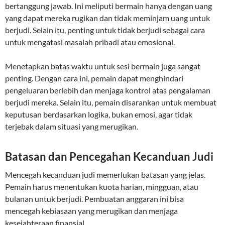
bertanggung jawab. Ini meliputi bermain hanya dengan uang
yang dapat mereka rugikan dan tidak meminjam uang untuk
berjudi. Selain itu, penting untuk tidak berjudi sebagai cara
untuk mengatasi masalah pribadi atau emosional.
Menetapkan batas waktu untuk sesi bermain juga sangat
penting. Dengan cara ini, pemain dapat menghindari
pengeluaran berlebih dan menjaga kontrol atas pengalaman
berjudi mereka. Selain itu, pemain disarankan untuk membuat
keputusan berdasarkan logika, bukan emosi, agar tidak
terjebak dalam situasi yang merugikan.
Batasan dan Pencegahan Kecanduan Judi
Mencegah kecanduan judi memerlukan batasan yang jelas.
Pemain harus menentukan kuota harian, mingguan, atau
bulanan untuk berjudi. Pembuatan anggaran ini bisa
mencegah kebiasaan yang merugikan dan menjaga
kesejahteraan finansial.