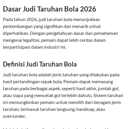
Dasar Judi Taruhan Bola 2026
Pada tahun 2026, judi taruhan bola menunjukkan
perkembangan yang signifikan dan menarik untuk
diperhatikan. Dengan pengetahuan dasar dan pemahaman
mengenai legalitas, pemain dapat lebih cerdas dalam
berpartisipasi dalam industri ini.
Definisi Judi Taruhan Bola
Judi taruhan bola adalah jenis taruhan yang dilakukan pada
hasil pertandingan sepak bola. Pemain dapat memasang
taruhan pada berbagai aspek, seperti hasil akhir, jumlah gol,
atau siapa yang mencetak gol terlebih dahulu. Sistem taruhan
ini memungkinkan pemain untuk memilih dari beragam jenis
taruhan, termasuk taruhan langsung, handicap, atau
over/under.