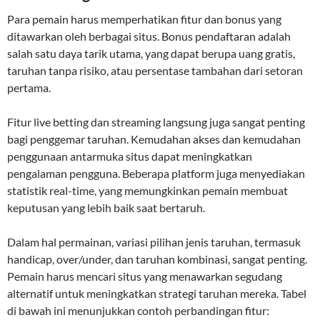
Para pemain harus memperhatikan fitur dan bonus yang
ditawarkan oleh berbagai situs. Bonus pendaftaran adalah
salah satu daya tarik utama, yang dapat berupa uang gratis,
taruhan tanpa risiko, atau persentase tambahan dari setoran
pertama.
Fitur live betting dan streaming langsung juga sangat penting
bagi penggemar taruhan. Kemudahan akses dan kemudahan
penggunaan antarmuka situs dapat meningkatkan
pengalaman pengguna. Beberapa platform juga menyediakan
statistik real-time, yang memungkinkan pemain membuat
keputusan yang lebih baik saat bertaruh.
Dalam hal permainan, variasi pilihan jenis taruhan, termasuk
handicap, over/under, dan taruhan kombinasi, sangat penting.
Pemain harus mencari situs yang menawarkan segudang
alternatif untuk meningkatkan strategi taruhan mereka. Tabel
di bawah ini menunjukkan contoh perbandingan fitur: