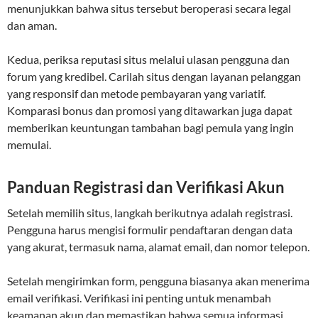
menunjukkan bahwa situs tersebut beroperasi secara legal
dan aman.
Kedua, periksa reputasi situs melalui ulasan pengguna dan
forum yang kredibel. Carilah situs dengan layanan pelanggan
yang responsif dan metode pembayaran yang variatif.
Komparasi bonus dan promosi yang ditawarkan juga dapat
memberikan keuntungan tambahan bagi pemula yang ingin
memulai.
Panduan Registrasi dan Verifikasi Akun
Setelah memilih situs, langkah berikutnya adalah registrasi.
Pengguna harus mengisi formulir pendaftaran dengan data
yang akurat, termasuk nama, alamat email, dan nomor telepon.
Setelah mengirimkan form, pengguna biasanya akan menerima
email verifikasi. Verifikasi ini penting untuk menambah
keamanan akun dan memastikan bahwa semua informasi