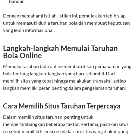
bandar.
Dengan memahami istilah-istilah ini, pemula akan lebih siap
untuk memasuki dunia taruhan bola dan membuat keputusan
yang lebih informasional.
Langkah-langkah Memulai Taruhan
Bola Online
Memulai taruhan bola online membutuhkan pemahaman yang
baik tentang langkah-langkah yang harus diambil. Dari
memilih situs yang tepat hingga melakukan transaksi, setiap
langkah memiliki peran penting dalam pengalaman taruhan.
Cara Memilih Situs Taruhan Terpercaya
Dalam memilih situs taruhan, penting untuk
mempertimbangkan beberapa faktor. Pertama, pastikan situs
tersebut memiliki lisensi resmi dari otoritas yang diakui, yang