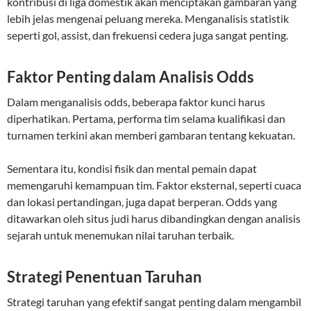
kontribusi di liga domestik akan menciptakan gambaran yang
lebih jelas mengenai peluang mereka. Menganalisis statistik
seperti gol, assist, dan frekuensi cedera juga sangat penting.
Faktor Penting dalam Analisis Odds
Dalam menganalisis odds, beberapa faktor kunci harus
diperhatikan. Pertama, performa tim selama kualifikasi dan
turnamen terkini akan memberi gambaran tentang kekuatan.
Sementara itu, kondisi fisik dan mental pemain dapat
memengaruhi kemampuan tim. Faktor eksternal, seperti cuaca
dan lokasi pertandingan, juga dapat berperan. Odds yang
ditawarkan oleh situs judi harus dibandingkan dengan analisis
sejarah untuk menemukan nilai taruhan terbaik.
Strategi Penentuan Taruhan
Strategi taruhan yang efektif sangat penting dalam mengambil