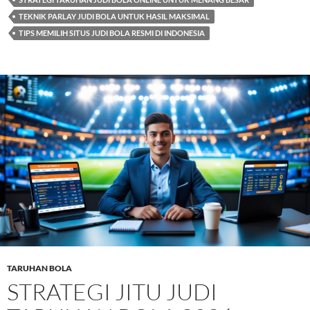
TEKNIK PARLAY JUDI BOLA UNTUK HASIL MAKSIMAL
TIPS MEMILIH SITUS JUDI BOLA RESMI DI INDONESIA
TARUHAN BOLA
STRATEGI JITU JUDI