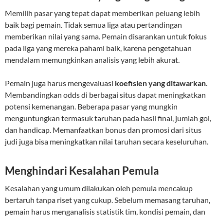
Memilih pasar yang tepat dapat memberikan peluang lebih
baik bagi pemain. Tidak semua liga atau pertandingan
memberikan nilai yang sama. Pemain disarankan untuk fokus
pada liga yang mereka pahami baik, karena pengetahuan
mendalam memungkinkan analisis yang lebih akurat.
Pemain juga harus mengevaluasi
koefisien yang ditawarkan
.
Membandingkan odds di berbagai situs dapat meningkatkan
potensi kemenangan. Beberapa pasar yang mungkin
menguntungkan termasuk taruhan pada hasil final, jumlah gol,
dan handicap. Memanfaatkan bonus dan promosi dari situs
judi juga bisa meningkatkan nilai taruhan secara keseluruhan.
Menghindari Kesalahan Pemula
Kesalahan yang umum dilakukan oleh pemula mencakup
bertaruh tanpa riset yang cukup. Sebelum memasang taruhan,
pemain harus menganalisis statistik tim, kondisi pemain, dan