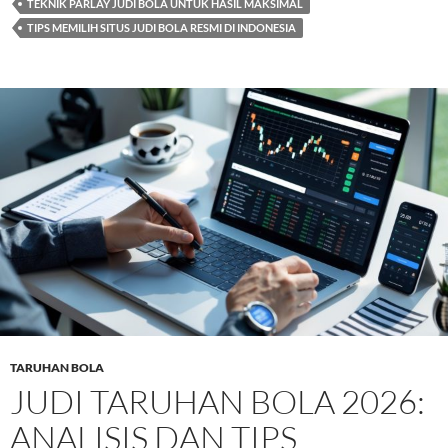
TEKNIK PARLAY JUDI BOLA UNTUK HASIL MAKSIMAL
TIPS MEMILIH SITUS JUDI BOLA RESMI DI INDONESIA
TARUHAN BOLA
JUDI TARUHAN BOLA 2026:
ANALISIS DAN TIPS