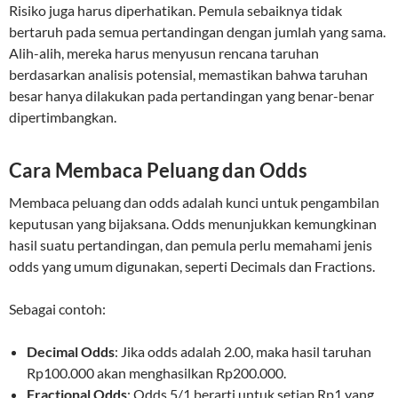
Risiko juga harus diperhatikan. Pemula sebaiknya tidak
bertaruh pada semua pertandingan dengan jumlah yang sama.
Alih-alih, mereka harus menyusun rencana taruhan
berdasarkan analisis potensial, memastikan bahwa taruhan
besar hanya dilakukan pada pertandingan yang benar-benar
dipertimbangkan.
Cara Membaca Peluang dan Odds
Membaca peluang dan odds adalah kunci untuk pengambilan
keputusan yang bijaksana. Odds menunjukkan kemungkinan
hasil suatu pertandingan, dan pemula perlu memahami jenis
odds yang umum digunakan, seperti Decimals dan Fractions.
Sebagai contoh:
Decimal Odds
: Jika odds adalah 2.00, maka hasil taruhan
Rp100.000 akan menghasilkan Rp200.000.
Fractional Odds
: Odds 5/1 berarti untuk setiap Rp1 yang