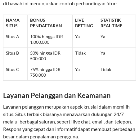
di bawah ini menunjukkan contoh perbandingan fitur:
NAMA
BONUS
LIVE
STATISTIK
SITUS
PENDAFTARAN
BETTING
REAL-TIME
Situs A
100% hingga IDR
Ya
Ya
1.000.000
Situs B
50% hingga IDR
Tidak
Ya
500.000
Situs C
75% hingga IDR
Ya
Tidak
750.000
Layanan Pelanggan dan Keamanan
Layanan pelanggan merupakan aspek krusial dalam memilih
situs. Situs terbaik biasanya menawarkan dukungan 24/7
melalui berbagai saluran, seperti live chat, email, dan telepon.
Respons yang cepat dan informatif dapat membuat perbedaan
besar dalam pengalaman pengguna.