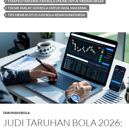
STRATEGI TARUHAN JUDI BOLA ONLINE UNTUK MENANG BESAR
TEKNIK PARLAY JUDI BOLA UNTUK HASIL MAKSIMAL
TIPS MEMILIH SITUS JUDI BOLA RESMI DI INDONESIA
TARUHAN BOLA
JUDI TARUHAN BOLA 2026: