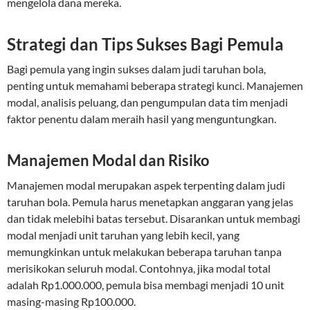
mengelola dana mereka.
Strategi dan Tips Sukses Bagi Pemula
Bagi pemula yang ingin sukses dalam judi taruhan bola,
penting untuk memahami beberapa strategi kunci. Manajemen
modal, analisis peluang, dan pengumpulan data tim menjadi
faktor penentu dalam meraih hasil yang menguntungkan.
Manajemen Modal dan Risiko
Manajemen modal merupakan aspek terpenting dalam judi
taruhan bola. Pemula harus menetapkan anggaran yang jelas
dan tidak melebihi batas tersebut. Disarankan untuk membagi
modal menjadi unit taruhan yang lebih kecil, yang
memungkinkan untuk melakukan beberapa taruhan tanpa
merisikokan seluruh modal. Contohnya, jika modal total
adalah Rp1.000.000, pemula bisa membagi menjadi 10 unit
masing-masing Rp100.000.