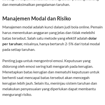
dan memaksimalkan pengalaman taruhan.
Manajemen Modal dan Risiko
Manajemen modal adalah kunci dalam judi bola online. Pemain
harus menentukan anggaran yang jelas dan tidak melebihi
batas tersebut. Salah satu metode yang efektif adalah
dolar
per taruhan
; misalnya, hanya bertaruh 2-5% dari total modal
pada setiap taruhan.
Penting juga untuk mengontrol emosi. Keputusan yang
didorong oleh emosi sering kali mengarah pada kerugian.
Menetapkan batas kerugian dan mematuhi keputusan untuk
berhenti saat mencapai batas tersebut akan mencegah
kerugian lebih jauh. Selain itu, meninjau sistem taruhan dan
melakukan penyesuaian yang diperlukan dapat membantu
mengurangi risiko.