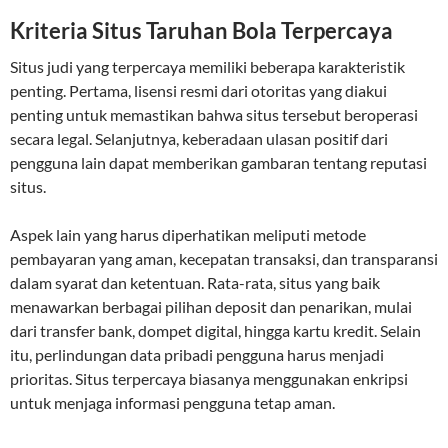
Kriteria Situs Taruhan Bola Terpercaya
Situs judi yang terpercaya memiliki beberapa karakteristik
penting. Pertama, lisensi resmi dari otoritas yang diakui
penting untuk memastikan bahwa situs tersebut beroperasi
secara legal. Selanjutnya, keberadaan ulasan positif dari
pengguna lain dapat memberikan gambaran tentang reputasi
situs.
Aspek lain yang harus diperhatikan meliputi metode
pembayaran yang aman, kecepatan transaksi, dan transparansi
dalam syarat dan ketentuan. Rata-rata, situs yang baik
menawarkan berbagai pilihan deposit dan penarikan, mulai
dari transfer bank, dompet digital, hingga kartu kredit. Selain
itu, perlindungan data pribadi pengguna harus menjadi
prioritas. Situs terpercaya biasanya menggunakan enkripsi
untuk menjaga informasi pengguna tetap aman.