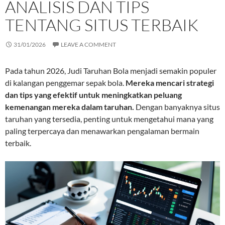
ANALISIS DAN TIPS
TENTANG SITUS TERBAIK
31/01/2026
LEAVE A COMMENT
Pada tahun 2026, Judi Taruhan Bola menjadi semakin populer
di kalangan penggemar sepak bola.
Mereka mencari strategi
dan tips yang efektif untuk meningkatkan peluang
kemenangan mereka dalam taruhan.
Dengan banyaknya situs
taruhan yang tersedia, penting untuk mengetahui mana yang
paling terpercaya dan menawarkan pengalaman bermain
terbaik.