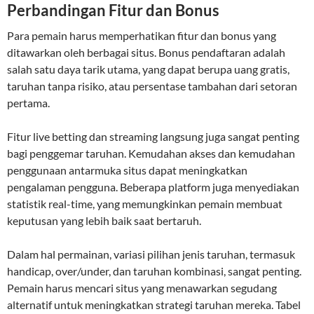
Perbandingan Fitur dan Bonus
Para pemain harus memperhatikan fitur dan bonus yang
ditawarkan oleh berbagai situs. Bonus pendaftaran adalah
salah satu daya tarik utama, yang dapat berupa uang gratis,
taruhan tanpa risiko, atau persentase tambahan dari setoran
pertama.
Fitur live betting dan streaming langsung juga sangat penting
bagi penggemar taruhan. Kemudahan akses dan kemudahan
penggunaan antarmuka situs dapat meningkatkan
pengalaman pengguna. Beberapa platform juga menyediakan
statistik real-time, yang memungkinkan pemain membuat
keputusan yang lebih baik saat bertaruh.
Dalam hal permainan, variasi pilihan jenis taruhan, termasuk
handicap, over/under, dan taruhan kombinasi, sangat penting.
Pemain harus mencari situs yang menawarkan segudang
alternatif untuk meningkatkan strategi taruhan mereka. Tabel