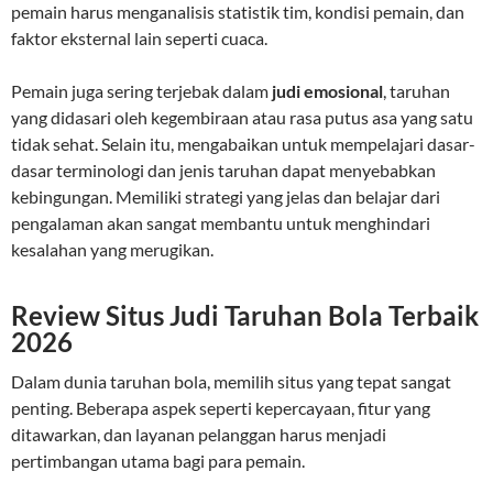
pemain harus menganalisis statistik tim, kondisi pemain, dan
faktor eksternal lain seperti cuaca.
Pemain juga sering terjebak dalam
judi emosional
, taruhan
yang didasari oleh kegembiraan atau rasa putus asa yang satu
tidak sehat. Selain itu, mengabaikan untuk mempelajari dasar-
dasar terminologi dan jenis taruhan dapat menyebabkan
kebingungan. Memiliki strategi yang jelas dan belajar dari
pengalaman akan sangat membantu untuk menghindari
kesalahan yang merugikan.
Review Situs Judi Taruhan Bola Terbaik
2026
Dalam dunia taruhan bola, memilih situs yang tepat sangat
penting. Beberapa aspek seperti kepercayaan, fitur yang
ditawarkan, dan layanan pelanggan harus menjadi
pertimbangan utama bagi para pemain.