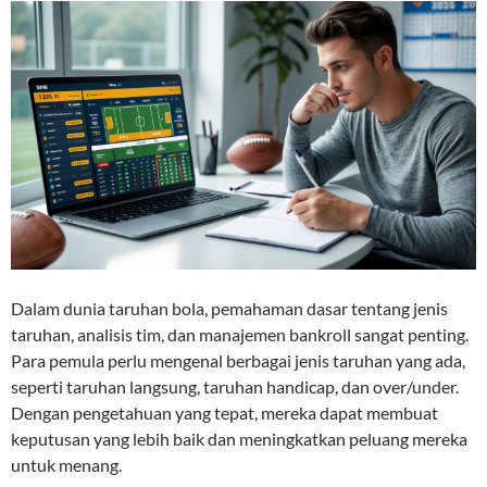
Dalam dunia taruhan bola, pemahaman dasar tentang jenis
taruhan, analisis tim, dan manajemen bankroll sangat penting.
Para pemula perlu mengenal berbagai jenis taruhan yang ada,
seperti taruhan langsung, taruhan handicap, dan over/under.
Dengan pengetahuan yang tepat, mereka dapat membuat
keputusan yang lebih baik dan meningkatkan peluang mereka
untuk menang.