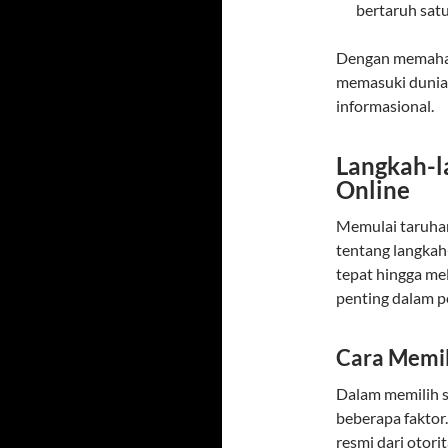
bertaruh satu
Dengan memahami 
memasuki dunia
informasional.
Langkah-l
Online
Memulai taruha
tentang langkah-
tepat hingga mel
penting dalam p
Cara Memil
Dalam memilih 
beberapa faktor.
resmi dari otor