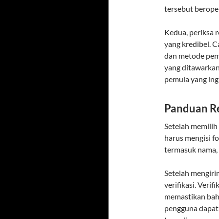
tersebut beroper
Kedua, periksa 
yang kredibel. C
dan metode pemb
yang ditawarka
pemula yang ing
Panduan Re
Setelah memilih 
harus mengisi f
termasuk nama, 
Setelah mengiri
verifikasi. Ver
memastikan bahw
pengguna dapat 