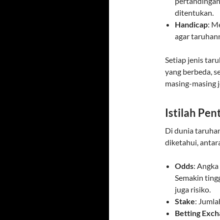
pertandingan,
ditentukan.
Handicap
: M
agar taruhan
Setiap jenis tar
yang berbeda, s
masing-masing j
Istilah Pe
Di dunia taruhan
diketahui, antara
Odds
: Angka
Semakin ting
juga risiko.
Stake
: Jumla
Betting Exc