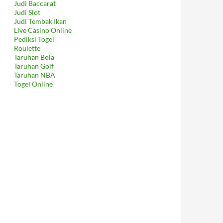
Judi Baccarat
Judi Slot
Judi Tembak Ikan
Live Casino Online
Pediksi Togel
Roulette
Taruhan Bola
Taruhan Golf
Taruhan NBA
Togel Online