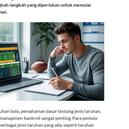
ngkah-langkah yang diperlukan untuk memulai
han.
uhan bola, pemahaman dasar tentang jenis taruhan,
an manajemen bankroll sangat penting. Para pemula
erbagai jenis taruhan yang ada, seperti taruhan