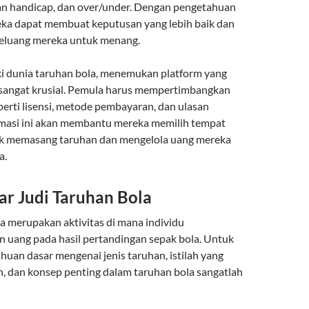
an handicap, dan over/under. Dengan pengetahuan
eka dapat membuat keputusan yang lebih baik dan
eluang mereka untuk menang.
i dunia taruhan bola, menemukan platform yang
 sangat krusial. Pemula harus mempertimbangkan
perti lisensi, metode pembayaran, dan ulasan
masi ini akan membantu mereka memilih tempat
k memasang taruhan dan mengelola uang mereka
a.
ar Judi Taruhan Bola
la merupakan aktivitas di mana individu
uang pada hasil pertandingan sepak bola. Untuk
huan dasar mengenai jenis taruhan, istilah yang
n, dan konsep penting dalam taruhan bola sangatlah