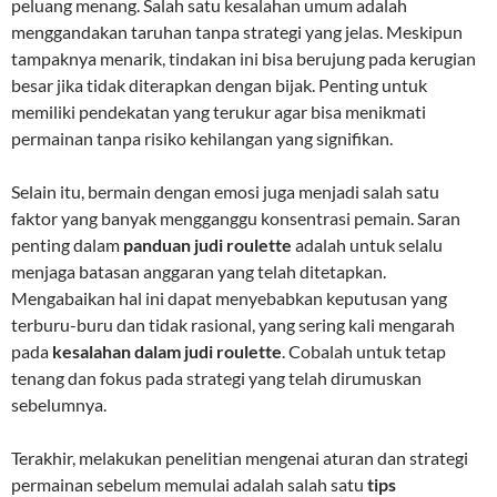
peluang menang. Salah satu kesalahan umum adalah
menggandakan taruhan tanpa strategi yang jelas. Meskipun
tampaknya menarik, tindakan ini bisa berujung pada kerugian
besar jika tidak diterapkan dengan bijak. Penting untuk
memiliki pendekatan yang terukur agar bisa menikmati
permainan tanpa risiko kehilangan yang signifikan.
Selain itu, bermain dengan emosi juga menjadi salah satu
faktor yang banyak mengganggu konsentrasi pemain. Saran
penting dalam
panduan judi roulette
adalah untuk selalu
menjaga batasan anggaran yang telah ditetapkan.
Mengabaikan hal ini dapat menyebabkan keputusan yang
terburu-buru dan tidak rasional, yang sering kali mengarah
pada
kesalahan dalam judi roulette
. Cobalah untuk tetap
tenang dan fokus pada strategi yang telah dirumuskan
sebelumnya.
Terakhir, melakukan penelitian mengenai aturan dan strategi
permainan sebelum memulai adalah salah satu
tips