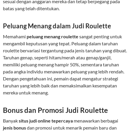
sesuai dengan anggaran mereka dan tetap berpegang pada
batas yang telah ditentukan.
Peluang Menang dalam Judi Roulette
Memahami
peluang menang roulette
sangat penting untuk
mengambil keputusan yang tepat. Peluang dalam taruhan
roulette bervariasi tergantung pada jenis taruhan yang dibuat.
Taruhan genap, seperti hitam/merah atau genap/ganjil,
memiliki peluang menang hampir 50%, sementara taruhan
pada angka individu menawarkan peluang yang lebih rendah.
Dengan pengetahuan ini, pemain dapat mengatur strategi
taruhan yang lebih baik dan memaksimalkan kesempatan
mereka untuk menang.
Bonus dan Promosi Judi Roulette
Banyak
situs judi online tepercaya
menawarkan berbagai
jenis bonus
dan promosi untuk menarik pemain baru dan