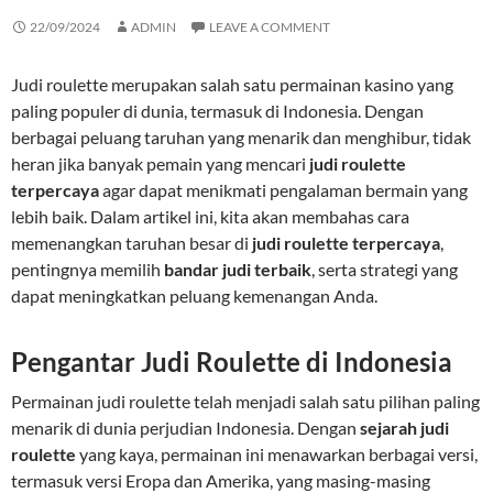
22/09/2024
ADMIN
LEAVE A COMMENT
Judi roulette merupakan salah satu permainan kasino yang
paling populer di dunia, termasuk di Indonesia. Dengan
berbagai peluang taruhan yang menarik dan menghibur, tidak
heran jika banyak pemain yang mencari
judi roulette
terpercaya
agar dapat menikmati pengalaman bermain yang
lebih baik. Dalam artikel ini, kita akan membahas cara
memenangkan taruhan besar di
judi roulette terpercaya
,
pentingnya memilih
bandar judi terbaik
, serta strategi yang
dapat meningkatkan peluang kemenangan Anda.
Pengantar Judi Roulette di Indonesia
Permainan judi roulette telah menjadi salah satu pilihan paling
menarik di dunia perjudian Indonesia. Dengan
sejarah judi
roulette
yang kaya, permainan ini menawarkan berbagai versi,
termasuk versi Eropa dan Amerika, yang masing-masing