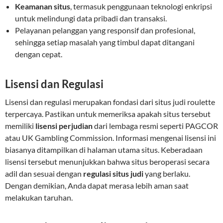
Keamanan situs
, termasuk penggunaan teknologi enkripsi
untuk melindungi data pribadi dan transaksi.
Pelayanan pelanggan yang responsif dan profesional,
sehingga setiap masalah yang timbul dapat ditangani
dengan cepat.
Lisensi dan Regulasi
Lisensi dan regulasi merupakan fondasi dari situs judi roulette
terpercaya. Pastikan untuk memeriksa apakah situs tersebut
memiliki
lisensi perjudian
dari lembaga resmi seperti PAGCOR
atau UK Gambling Commission. Informasi mengenai lisensi ini
biasanya ditampilkan di halaman utama situs. Keberadaan
lisensi tersebut menunjukkan bahwa situs beroperasi secara
adil dan sesuai dengan
regulasi situs judi
yang berlaku.
Dengan demikian, Anda dapat merasa lebih aman saat
melakukan taruhan.