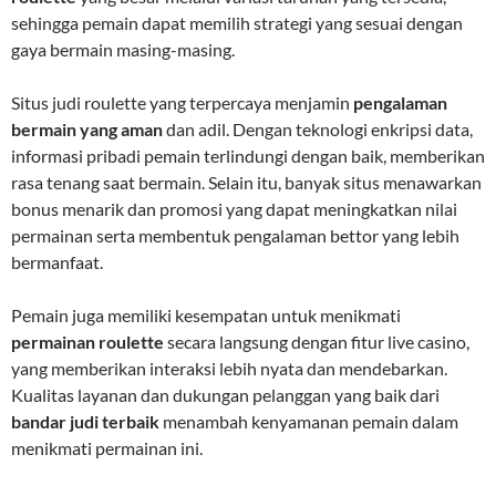
sehingga pemain dapat memilih strategi yang sesuai dengan
gaya bermain masing-masing.
Situs judi roulette yang terpercaya menjamin
pengalaman
bermain yang aman
dan adil. Dengan teknologi enkripsi data,
informasi pribadi pemain terlindungi dengan baik, memberikan
rasa tenang saat bermain. Selain itu, banyak situs menawarkan
bonus menarik dan promosi yang dapat meningkatkan nilai
permainan serta membentuk pengalaman bettor yang lebih
bermanfaat.
Pemain juga memiliki kesempatan untuk menikmati
permainan roulette
secara langsung dengan fitur live casino,
yang memberikan interaksi lebih nyata dan mendebarkan.
Kualitas layanan dan dukungan pelanggan yang baik dari
bandar judi terbaik
menambah kenyamanan pemain dalam
menikmati permainan ini.