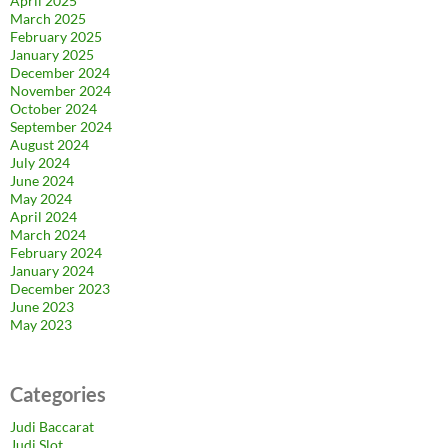
April 2025
March 2025
February 2025
January 2025
December 2024
November 2024
October 2024
September 2024
August 2024
July 2024
June 2024
May 2024
April 2024
March 2024
February 2024
January 2024
December 2023
June 2023
May 2023
Categories
Judi Baccarat
Judi Slot