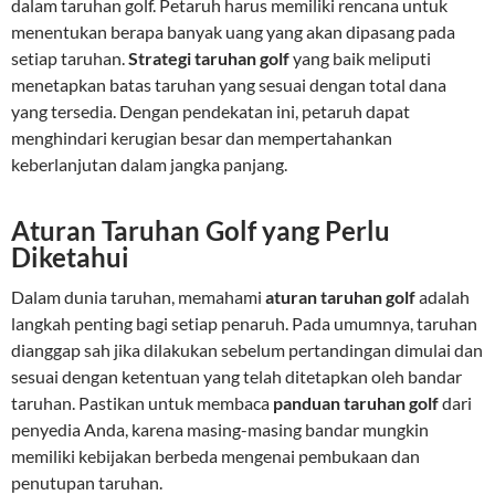
dalam taruhan golf. Petaruh harus memiliki rencana untuk
menentukan berapa banyak uang yang akan dipasang pada
setiap taruhan.
Strategi taruhan golf
yang baik meliputi
menetapkan batas taruhan yang sesuai dengan total dana
yang tersedia. Dengan pendekatan ini, petaruh dapat
menghindari kerugian besar dan mempertahankan
keberlanjutan dalam jangka panjang.
Aturan Taruhan Golf yang Perlu
Diketahui
Dalam dunia taruhan, memahami
aturan taruhan golf
adalah
langkah penting bagi setiap penaruh. Pada umumnya, taruhan
dianggap sah jika dilakukan sebelum pertandingan dimulai dan
sesuai dengan ketentuan yang telah ditetapkan oleh bandar
taruhan. Pastikan untuk membaca
panduan taruhan golf
dari
penyedia Anda, karena masing-masing bandar mungkin
memiliki kebijakan berbeda mengenai pembukaan dan
penutupan taruhan.