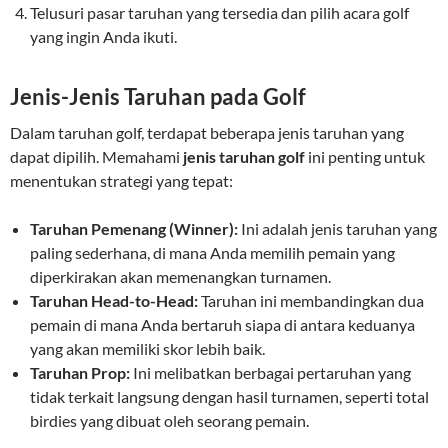
Telusuri pasar taruhan yang tersedia dan pilih acara golf
yang ingin Anda ikuti.
Jenis-Jenis Taruhan pada Golf
Dalam taruhan golf, terdapat beberapa jenis taruhan yang
dapat dipilih. Memahami
jenis taruhan golf
ini penting untuk
menentukan strategi yang tepat:
Taruhan Pemenang (Winner):
Ini adalah jenis taruhan yang
paling sederhana, di mana Anda memilih pemain yang
diperkirakan akan memenangkan turnamen.
Taruhan Head-to-Head:
Taruhan ini membandingkan dua
pemain di mana Anda bertaruh siapa di antara keduanya
yang akan memiliki skor lebih baik.
Taruhan Prop:
Ini melibatkan berbagai pertaruhan yang
tidak terkait langsung dengan hasil turnamen, seperti total
birdies yang dibuat oleh seorang pemain.