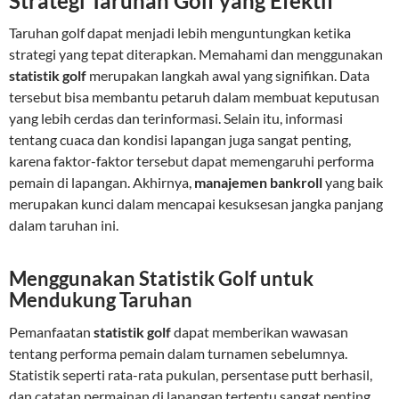
Strategi Taruhan Golf yang Efektif
Taruhan golf dapat menjadi lebih menguntungkan ketika
strategi yang tepat diterapkan. Memahami dan menggunakan
statistik golf
merupakan langkah awal yang signifikan. Data
tersebut bisa membantu petaruh dalam membuat keputusan
yang lebih cerdas dan terinformasi. Selain itu, informasi
tentang cuaca dan kondisi lapangan juga sangat penting,
karena faktor-faktor tersebut dapat memengaruhi performa
pemain di lapangan. Akhirnya,
manajemen bankroll
yang baik
merupakan kunci dalam mencapai kesuksesan jangka panjang
dalam taruhan ini.
Menggunakan Statistik Golf untuk
Mendukung Taruhan
Pemanfaatan
statistik golf
dapat memberikan wawasan
tentang performa pemain dalam turnamen sebelumnya.
Statistik seperti rata-rata pukulan, persentase putt berhasil,
dan catatan permainan di lapangan tertentu sangat penting.