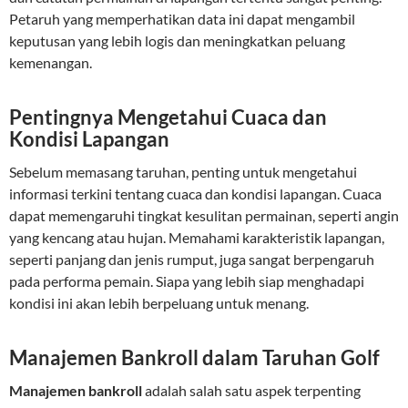
Petaruh yang memperhatikan data ini dapat mengambil
keputusan yang lebih logis dan meningkatkan peluang
kemenangan.
Pentingnya Mengetahui Cuaca dan
Kondisi Lapangan
Sebelum memasang taruhan, penting untuk mengetahui
informasi terkini tentang cuaca dan kondisi lapangan. Cuaca
dapat memengaruhi tingkat kesulitan permainan, seperti angin
yang kencang atau hujan. Memahami karakteristik lapangan,
seperti panjang dan jenis rumput, juga sangat berpengaruh
pada performa pemain. Siapa yang lebih siap menghadapi
kondisi ini akan lebih berpeluang untuk menang.
Manajemen Bankroll dalam Taruhan Golf
Manajemen bankroll
adalah salah satu aspek terpenting