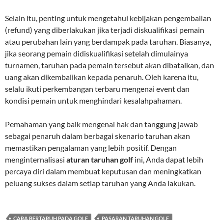
Selain itu, penting untuk mengetahui kebijakan pengembalian
(refund) yang diberlakukan jika terjadi diskualifikasi pemain
atau perubahan lain yang berdampak pada taruhan. Biasanya,
jika seorang pemain didiskualifikasi setelah dimulainya
turnamen, taruhan pada pemain tersebut akan dibatalkan, dan
uang akan dikembalikan kepada penaruh. Oleh karena itu,
selalu ikuti perkembangan terbaru mengenai event dan
kondisi pemain untuk menghindari kesalahpahaman.
Pemahaman yang baik mengenai hak dan tanggung jawab
sebagai penaruh dalam berbagai skenario taruhan akan
memastikan pengalaman yang lebih positif. Dengan
menginternalisasi
aturan taruhan golf
ini, Anda dapat lebih
percaya diri dalam membuat keputusan dan meningkatkan
peluang sukses dalam setiap taruhan yang Anda lakukan.
CARA BERTARUH PADA GOLF
PASARAN TARUHAN GOLF