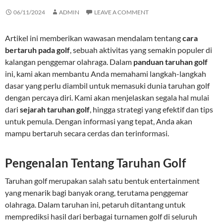
06/11/2024
ADMIN
LEAVE A COMMENT
Artikel ini memberikan wawasan mendalam tentang
cara
bertaruh pada golf
, sebuah aktivitas yang semakin populer di
kalangan penggemar olahraga. Dalam
panduan taruhan golf
ini, kami akan membantu Anda memahami langkah-langkah
dasar yang perlu diambil untuk memasuki dunia taruhan golf
dengan percaya diri. Kami akan menjelaskan segala hal mulai
dari
sejarah taruhan golf
, hingga strategi yang efektif dan tips
untuk pemula. Dengan informasi yang tepat, Anda akan
mampu bertaruh secara cerdas dan terinformasi.
Pengenalan Tentang Taruhan Golf
Taruhan golf merupakan salah satu bentuk entertainment
yang menarik bagi banyak orang, terutama penggemar
olahraga. Dalam taruhan ini, petaruh ditantang untuk
memprediksi hasil dari berbagai turnamen golf di seluruh