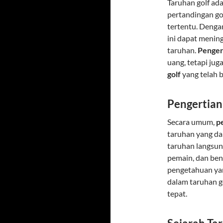
Taruhan golf ada
pertandingan go
tertentu. Deng
ini dapat meni
taruhan.
Penger
uang, tetapi j
golf
yang telah 
Pengertian
Secara umum,
p
taruhan yang da
taruhan langsun
pemain, dan ben
pengetahuan yan
dalam taruhan g
tepat.