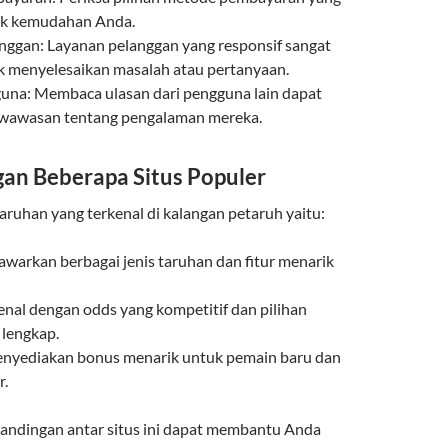
uk kemudahan Anda.
nggan: Layanan pelanggan yang responsif sangat
k menyelesaikan masalah atau pertanyaan.
una: Membaca ulasan dari pengguna lain dapat
wawasan tentang pengalaman mereka.
an Beberapa Situs Populer
aruhan yang terkenal di kalangan petaruh yaitu:
warkan berbagai jenis taruhan dan fitur menarik
nal dengan odds yang kompetitif dan pilihan
 lengkap.
nyediakan bonus menarik untuk pemain baru dan
r.
ndingan antar situs ini dapat membantu Anda