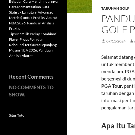
Bets dan Cara Menghindarinya
Cara Memanfaatkan Data
TARUHAN GOLF
Statistik Lanjutan (Advanced
PANDU
Metrics) untuk Prediksi Akurat
NBA 2026: Panduan Analisis
GOLF 
Praktis
Tips Memilih Parlay Kombinasi
Player Props Poin dan
07/11/2024
Rebound Terakurat Sepanjang
Musim NBA 2026: Panduan
Analisis Akurat
Selamat datang 
untuk membantu 
mendalam. PGA T
Recent Comments
bergengsi di du
PGA Tour
, pen
NO COMMENTS TO
taruhan dengan 
SHOW.
informasi penti
pengalaman tar
Situs Toto
Apa Itu Ta