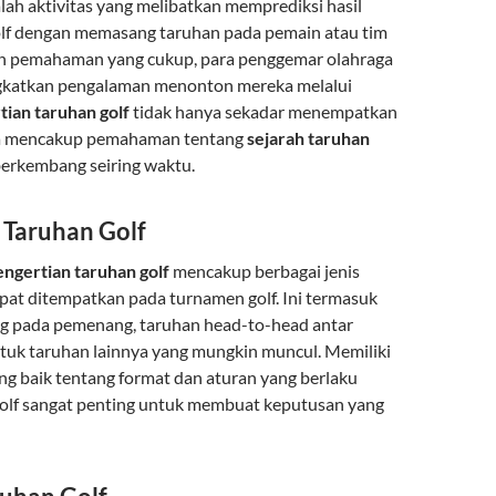
lah aktivitas yang melibatkan memprediksi hasil
lf dengan memasang taruhan pada pemain atau tim
an pemahaman yang cukup, para penggemar olahraga
ngkatkan pengalaman menonton mereka melalui
tian taruhan golf
tidak hanya sekadar menempatkan
uga mencakup pemahaman tentang
sejarah taruhan
berkembang seiring waktu.
 Taruhan Golf
engertian taruhan golf
mencakup berbagai jenis
pat ditempatkan pada turnamen golf. Ini termasuk
g pada pemenang, taruhan head-to-head antar
tuk taruhan lainnya yang mungkin muncul. Memiliki
g baik tentang format dan aturan yang berlaku
olf sangat penting untuk membuat keputusan yang