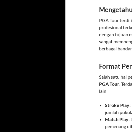
Mengetahu
PGA Tour terdiri
profesional ter
dengan tujuan m
sangat mempeng
berbagai bandar 
Format Per
Salah satu hal 
PGA Tour
. Ter
lain:
Stroke Play:
jumlah pukul
Match Play:
D
pemenang dit