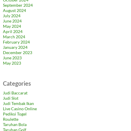
September 2024
August 2024
July 2024
June 2024
May 2024
April 2024
March 2024
February 2024
January 2024
December 2023
June 2023
May 2023
Categories
Judi Baccarat
Judi Slot
Judi Tembak Ikan
Live Casino Online
Pediksi Togel
Roulette
Taruhan Bola
Taruhan Golf