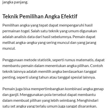
jangka panjang.
Teknik Pemilihan Angka Efektif
Pemilihan angka yang tepat dapat mempengaruhi hasil
permainan togel. Salah satu teknik yang umum digunakan
adalah analisis data dari hasil sebelumnya. Pemain dapat
melihat angka-angka yang sering muncul dan yang jarang
muncul.
Penggunaan metode statistik, seperti rumus matematis, dapat
membantu pemain dalam menentukan angka pilihan. Contoh
teknik lainnya adalah memilih angka berdasarkan tanggal
penting, seperti ulang tahun atau tanggal spesial lainnya.
Pemain juga bisa mempertimbangkan kombinasi angka genap
dan ganjil. Menggunakan pola tersebut dapat membantu
dalam membuat pilihan yang lebih seimbang. Menghindari
satu set angka yang terlalu umum juga sangat disarankan.