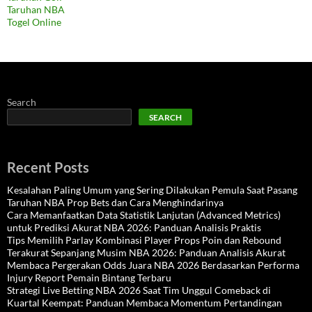
Taruhan NBA
Togel Online
Search
SEARCH
Recent Posts
Kesalahan Paling Umum yang Sering Dilakukan Pemula Saat Pasang
Taruhan NBA Prop Bets dan Cara Menghindarinya
Cara Memanfaatkan Data Statistik Lanjutan (Advanced Metrics)
untuk Prediksi Akurat NBA 2026: Panduan Analisis Praktis
Tips Memilih Parlay Kombinasi Player Props Poin dan Rebound
Terakurat Sepanjang Musim NBA 2026: Panduan Analisis Akurat
Membaca Pergerakan Odds Juara NBA 2026 Berdasarkan Performa
Injury Report Pemain Bintang Terbaru
Strategi Live Betting NBA 2026 Saat Tim Unggul Comeback di
Kuartal Keempat: Panduan Membaca Momentum Pertandingan