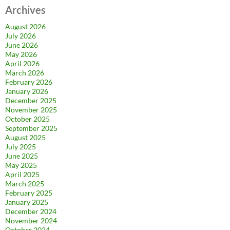
Archives
August 2026
July 2026
June 2026
May 2026
April 2026
March 2026
February 2026
January 2026
December 2025
November 2025
October 2025
September 2025
August 2025
July 2025
June 2025
May 2025
April 2025
March 2025
February 2025
January 2025
December 2024
November 2024
October 2024