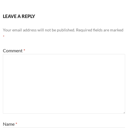
LEAVE A REPLY
Your email address will not be published.
Required fields are marked
*
Comment
*
Name
*