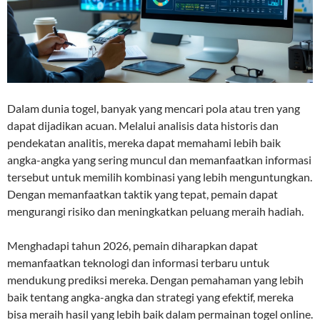
Dalam dunia togel, banyak yang mencari pola atau tren yang
dapat dijadikan acuan. Melalui analisis data historis dan
pendekatan analitis, mereka dapat memahami lebih baik
angka-angka yang sering muncul dan memanfaatkan informasi
tersebut untuk memilih kombinasi yang lebih menguntungkan.
Dengan memanfaatkan taktik yang tepat, pemain dapat
mengurangi risiko dan meningkatkan peluang meraih hadiah.
Menghadapi tahun 2026, pemain diharapkan dapat
memanfaatkan teknologi dan informasi terbaru untuk
mendukung prediksi mereka. Dengan pemahaman yang lebih
baik tentang angka-angka dan strategi yang efektif, mereka
bisa meraih hasil yang lebih baik dalam permainan togel online.