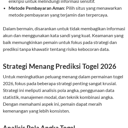
enkripsi untuk melindungi informasi sensitif.
Metode Pembayaran Aman
: Pilih situs yang menawarkan
metode pembayaran yang terjamin dan terpercaya.
Dalam bermain, disarankan untuk tidak membagikan informasi
akun dan menggunakan kata sandi yang kuat. Keamanan yang
baik memungkinkan pemain untuk fokus pada strategi dan
prediksi tanpa khawatir tentang risiko kebocoran data.
Strategi Menang Prediksi Togel 2026
Untuk meningkatkan peluang menang dalam permainan togel
2026, fokus pada beberapa strategi penting sangat krusial.
Strategi ini meliputi analisis pola angka, penggunaan data
statistik, manajemen modal, dan teknik kombinasi angka.
Dengan memahami aspek ini, pemain dapat meraih
kemenangan yang lebih konsisten.
Analisis Pola Angka Togel