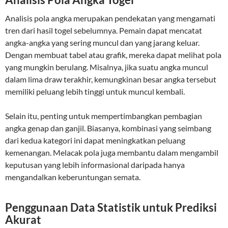
Analisis pola angka merupakan pendekatan yang mengamati
tren dari hasil togel sebelumnya. Pemain dapat mencatat
angka-angka yang sering muncul dan yang jarang keluar.
Dengan membuat tabel atau grafik, mereka dapat melihat pola
yang mungkin berulang. Misalnya, jika suatu angka muncul
dalam lima draw terakhir, kemungkinan besar angka tersebut
memiliki peluang lebih tinggi untuk muncul kembali.
Selain itu, penting untuk mempertimbangkan pembagian
angka genap dan ganjil. Biasanya, kombinasi yang seimbang
dari kedua kategori ini dapat meningkatkan peluang
kemenangan. Melacak pola juga membantu dalam mengambil
keputusan yang lebih informasional daripada hanya
mengandalkan keberuntungan semata.
Penggunaan Data Statistik untuk Prediksi
Akurat