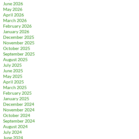
June 2026
May 2026
April 2026
March 2026
February 2026
January 2026
December 2025
November 2025
October 2025
September 2025
August 2025
July 2025
June 2025
May 2025
April 2025
March 2025
February 2025
January 2025
December 2024
November 2024
October 2024
September 2024
August 2024
July 2024
June 2024