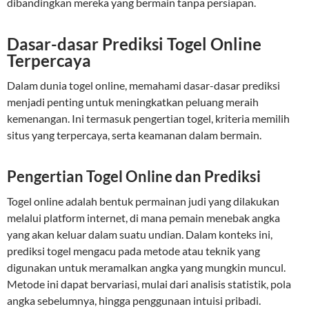
dibandingkan mereka yang bermain tanpa persiapan.
Dasar-dasar Prediksi Togel Online
Terpercaya
Dalam dunia togel online, memahami dasar-dasar prediksi
menjadi penting untuk meningkatkan peluang meraih
kemenangan. Ini termasuk pengertian togel, kriteria memilih
situs yang terpercaya, serta keamanan dalam bermain.
Pengertian Togel Online dan Prediksi
Togel online adalah bentuk permainan judi yang dilakukan
melalui platform internet, di mana pemain menebak angka
yang akan keluar dalam suatu undian. Dalam konteks ini,
prediksi togel mengacu pada metode atau teknik yang
digunakan untuk meramalkan angka yang mungkin muncul.
Metode ini dapat bervariasi, mulai dari analisis statistik, pola
angka sebelumnya, hingga penggunaan intuisi pribadi.