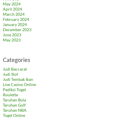
May 2024
April 2024
March 2024
February 2024
January 2024
December 2023
June 2023
May 2023
Categories
Judi Baccarat
Judi Slot
Judi Tembak Ikan
Live Casino Online
Pediksi Togel
Roulette
Taruhan Bola
Taruhan Golf
Taruhan NBA
Togel Online