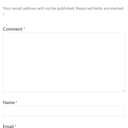
Your email address will not be published.
Required fields are marked
*
Comment
*
Name
*
Email
*