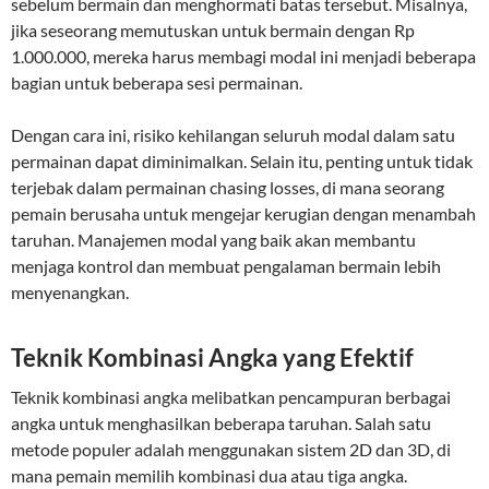
sebelum bermain dan menghormati batas tersebut. Misalnya,
jika seseorang memutuskan untuk bermain dengan Rp
1.000.000, mereka harus membagi modal ini menjadi beberapa
bagian untuk beberapa sesi permainan.
Dengan cara ini, risiko kehilangan seluruh modal dalam satu
permainan dapat diminimalkan. Selain itu, penting untuk tidak
terjebak dalam permainan chasing losses, di mana seorang
pemain berusaha untuk mengejar kerugian dengan menambah
taruhan. Manajemen modal yang baik akan membantu
menjaga kontrol dan membuat pengalaman bermain lebih
menyenangkan.
Teknik Kombinasi Angka yang Efektif
Teknik kombinasi angka melibatkan pencampuran berbagai
angka untuk menghasilkan beberapa taruhan. Salah satu
metode populer adalah menggunakan sistem 2D dan 3D, di
mana pemain memilih kombinasi dua atau tiga angka.