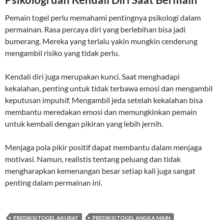
Pemain togel perlu memahami pentingnya psikologi dalam
permainan. Rasa percaya diri yang berlebihan bisa jadi
bumerang. Mereka yang terlalu yakin mungkin cenderung
mengambil risiko yang tidak perlu.
Kendali diri juga merupakan kunci. Saat menghadapi
kekalahan, penting untuk tidak terbawa emosi dan mengambil
keputusan impulsif. Mengambil jeda setelah kekalahan bisa
membantu meredakan emosi dan memungkinkan pemain
untuk kembali dengan pikiran yang lebih jernih.
Menjaga pola pikir positif dapat membantu dalam menjaga
motivasi. Namun, realistis tentang peluang dan tidak
mengharapkan kemenangan besar setiap kali juga sangat
penting dalam permainan ini.
PREDIKSI TOGEL AKURAT
PREDIKSI TOGEL ANGKA MAIN