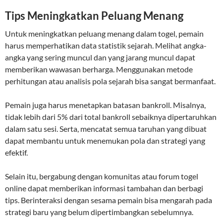
Tips Meningkatkan Peluang Menang
Untuk meningkatkan peluang menang dalam togel, pemain
harus memperhatikan data statistik sejarah. Melihat angka-
angka yang sering muncul dan yang jarang muncul dapat
memberikan wawasan berharga. Menggunakan metode
perhitungan atau analisis pola sejarah bisa sangat bermanfaat.
Pemain juga harus menetapkan batasan bankroll. Misalnya,
tidak lebih dari 5% dari total bankroll sebaiknya dipertaruhkan
dalam satu sesi. Serta, mencatat semua taruhan yang dibuat
dapat membantu untuk menemukan pola dan strategi yang
efektif.
Selain itu, bergabung dengan komunitas atau forum togel
online dapat memberikan informasi tambahan dan berbagi
tips. Berinteraksi dengan sesama pemain bisa mengarah pada
strategi baru yang belum dipertimbangkan sebelumnya.