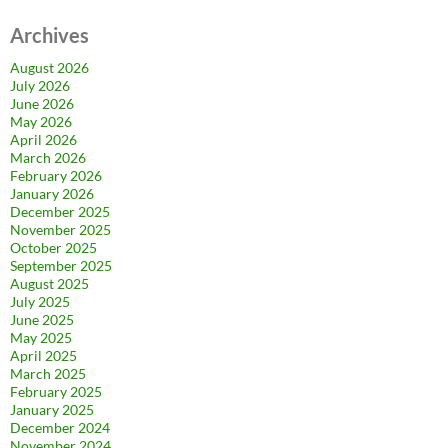
Archives
August 2026
July 2026
June 2026
May 2026
April 2026
March 2026
February 2026
January 2026
December 2025
November 2025
October 2025
September 2025
August 2025
July 2025
June 2025
May 2025
April 2025
March 2025
February 2025
January 2025
December 2024
November 2024