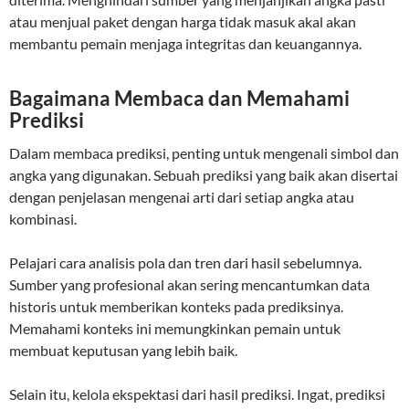
atau menjual paket dengan harga tidak masuk akal akan
membantu pemain menjaga integritas dan keuangannya.
Bagaimana Membaca dan Memahami
Prediksi
Dalam membaca prediksi, penting untuk mengenali simbol dan
angka yang digunakan. Sebuah prediksi yang baik akan disertai
dengan penjelasan mengenai arti dari setiap angka atau
kombinasi.
Pelajari cara analisis pola dan tren dari hasil sebelumnya.
Sumber yang profesional akan sering mencantumkan data
historis untuk memberikan konteks pada prediksinya.
Memahami konteks ini memungkinkan pemain untuk
membuat keputusan yang lebih baik.
Selain itu, kelola ekspektasi dari hasil prediksi. Ingat, prediksi