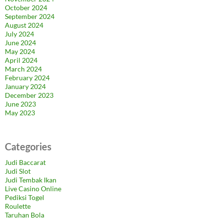
October 2024
September 2024
August 2024
July 2024
June 2024
May 2024
April 2024
March 2024
February 2024
January 2024
December 2023
June 2023
May 2023
Categories
Judi Baccarat
Judi Slot
Judi Tembak Ikan
Live Casino Online
Pediksi Togel
Roulette
Taruhan Bola