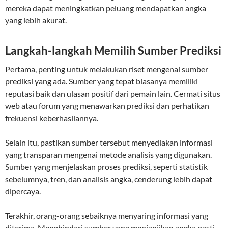
mereka dapat meningkatkan peluang mendapatkan angka
yang lebih akurat.
Langkah-langkah Memilih Sumber Prediksi
Pertama, penting untuk melakukan riset mengenai sumber
prediksi yang ada. Sumber yang tepat biasanya memiliki
reputasi baik dan ulasan positif dari pemain lain. Cermati situs
web atau forum yang menawarkan prediksi dan perhatikan
frekuensi keberhasilannya.
Selain itu, pastikan sumber tersebut menyediakan informasi
yang transparan mengenai metode analisis yang digunakan.
Sumber yang menjelaskan proses prediksi, seperti statistik
sebelumnya, tren, dan analisis angka, cenderung lebih dapat
dipercaya.
Terakhir, orang-orang sebaiknya menyaring informasi yang
diterima. Menghindari sumber yang menjanjikan angka pasti