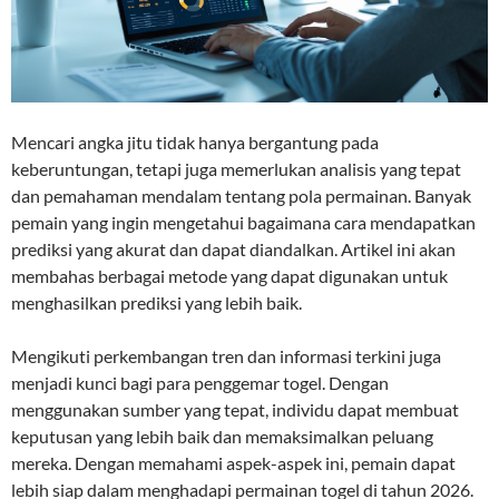
Mencari angka jitu tidak hanya bergantung pada
keberuntungan, tetapi juga memerlukan analisis yang tepat
dan pemahaman mendalam tentang pola permainan. Banyak
pemain yang ingin mengetahui bagaimana cara mendapatkan
prediksi yang akurat dan dapat diandalkan. Artikel ini akan
membahas berbagai metode yang dapat digunakan untuk
menghasilkan prediksi yang lebih baik.
Mengikuti perkembangan tren dan informasi terkini juga
menjadi kunci bagi para penggemar togel. Dengan
menggunakan sumber yang tepat, individu dapat membuat
keputusan yang lebih baik dan memaksimalkan peluang
mereka. Dengan memahami aspek-aspek ini, pemain dapat
lebih siap dalam menghadapi permainan togel di tahun 2026.