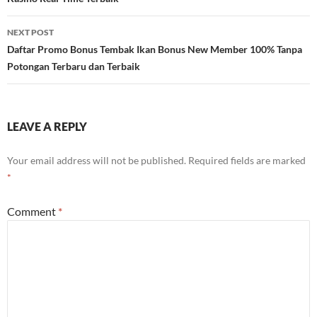
NEXT POST
Daftar Promo Bonus Tembak Ikan Bonus New Member 100% Tanpa
Potongan Terbaru dan Terbaik
LEAVE A REPLY
Your email address will not be published.
Required fields are marked
*
Comment
*