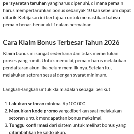
persyaratan taruhan
yang harus dipenuhi, di mana pemain
harus mempertaruhkan bonus sebanyak 10 kali sebelum dapat
ditarik. Kebijakan ini bertujuan untuk memastikan bahwa
pemain benar-benar aktif dalam permainan.
Cara Klaim Bonus Terbesar Tahun 2026
Klaim bonus ini sangat sederhana dan tidak memerlukan
proses yang rumit. Untuk memulai, pemain harus melakukan
pendaftaran akun jika belum memilikinya. Setelah itu,
melakukan setoran sesuai dengan syarat minimum.
Langkah-langkah untuk klaim adalah sebagai berikut:
Lakukan setoran
minimal Rp100.000.
Masukkan kode promo
yang diberikan saat melakukan
setoran untuk mendapatkan bonus maksimal.
Tunggu konfirmasi
dari sistem untuk melihat bonus yang
ditambahkan ke saldo akun.