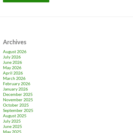
Archives
August 2026
July 2026
June 2026
May 2026
April 2026
March 2026
February 2026
January 2026
December 2025
November 2025
October 2025
September 2025
August 2025
July 2025
June 2025
May 2025