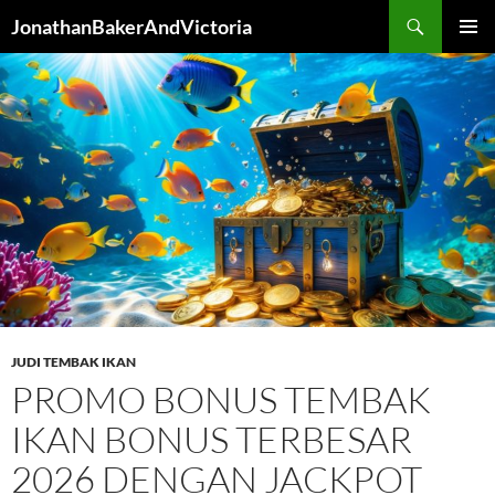
Search
JonathanBakerAndVictoria
SKIP
PRIMAR
TO
MENU
CONTENT
JUDI TEMBAK IKAN
PROMO BONUS TEMBAK
IKAN BONUS TERBESAR
2026 DENGAN JACKPOT