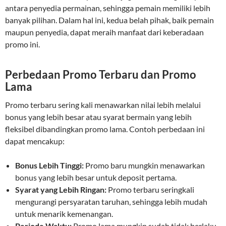
antara penyedia permainan, sehingga pemain memiliki lebih
banyak pilihan. Dalam hal ini, kedua belah pihak, baik pemain
maupun penyedia, dapat meraih manfaat dari keberadaan
promo ini.
Perbedaan Promo Terbaru dan Promo
Lama
Promo terbaru sering kali menawarkan nilai lebih melalui
bonus yang lebih besar atau syarat bermain yang lebih
fleksibel dibandingkan promo lama. Contoh perbedaan ini
dapat mencakup:
Bonus Lebih Tinggi:
Promo baru mungkin menawarkan
bonus yang lebih besar untuk deposit pertama.
Syarat yang Lebih Ringan:
Promo terbaru seringkali
mengurangi persyaratan taruhan, sehingga lebih mudah
untuk menarik kemenangan.
Periode Waktu:
Promo lama mungkin sudah tidak berlaku