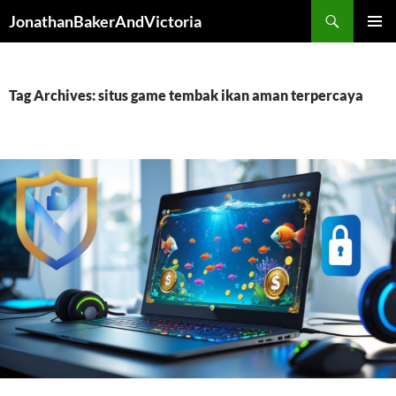
Search
JonathanBakerAndVictoria
SKIP
PRIMAR
TO
MENU
CONTENT
Tag Archives: situs game tembak ikan aman terpercaya