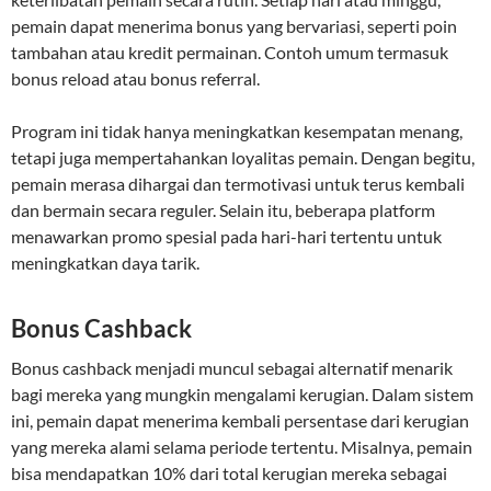
pemain dapat menerima bonus yang bervariasi, seperti poin
tambahan atau kredit permainan. Contoh umum termasuk
bonus reload atau bonus referral.
Program ini tidak hanya meningkatkan kesempatan menang,
tetapi juga mempertahankan loyalitas pemain. Dengan begitu,
pemain merasa dihargai dan termotivasi untuk terus kembali
dan bermain secara reguler. Selain itu, beberapa platform
menawarkan promo spesial pada hari-hari tertentu untuk
meningkatkan daya tarik.
Bonus Cashback
Bonus cashback menjadi muncul sebagai alternatif menarik
bagi mereka yang mungkin mengalami kerugian. Dalam sistem
ini, pemain dapat menerima kembali persentase dari kerugian
yang mereka alami selama periode tertentu. Misalnya, pemain
bisa mendapatkan 10% dari total kerugian mereka sebagai