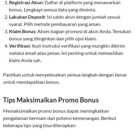
Registrasi Akun:
Daftar di platform yang menawarkan
bonus. Lengkapi semua data yang diminta.
Lakukan Deposit:
Isi saldo akun dengan jumlah sesuai
syarat. Pilih metode pembayaran yang aman.
Klaim Bonus:
Akses bagian promosi di akun Anda. Temukan
bonus yang diinginkan dan pilih opsi klaim.
Verifikasi:
Ikuti instruksi verifikasi yang mungkin dikirim
melalui email atau pesan. Ini penting untuk memastikan
klaim Anda sah.
Pastikan untuk menyelesaikan semua langkah dengan benar
untuk mendapatkan bonus.
Tips Maksimalkan Promo Bonus
Memaksimalkan promo bonus dapat meningkatkan
pengalaman bermain dan potensi kemenangan. Berikut
beberapa tips yang bisa diterapkan: