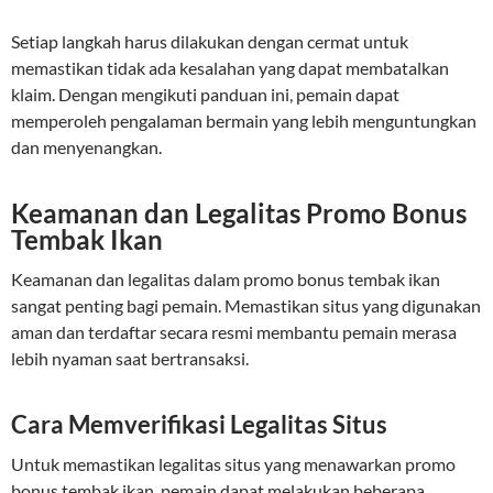
Setiap langkah harus dilakukan dengan cermat untuk
memastikan tidak ada kesalahan yang dapat membatalkan
klaim. Dengan mengikuti panduan ini, pemain dapat
memperoleh pengalaman bermain yang lebih menguntungkan
dan menyenangkan.
Keamanan dan Legalitas Promo Bonus
Tembak Ikan
Keamanan dan legalitas dalam promo bonus tembak ikan
sangat penting bagi pemain. Memastikan situs yang digunakan
aman dan terdaftar secara resmi membantu pemain merasa
lebih nyaman saat bertransaksi.
Cara Memverifikasi Legalitas Situs
Untuk memastikan legalitas situs yang menawarkan promo
bonus tembak ikan, pemain dapat melakukan beberapa