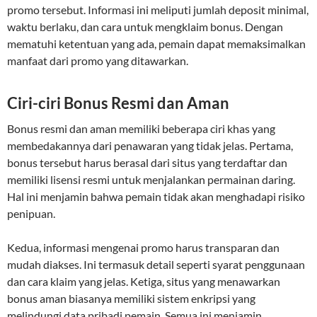
promo tersebut. Informasi ini meliputi jumlah deposit minimal,
waktu berlaku, dan cara untuk mengklaim bonus. Dengan
mematuhi ketentuan yang ada, pemain dapat memaksimalkan
manfaat dari promo yang ditawarkan.
Ciri-ciri Bonus Resmi dan Aman
Bonus resmi dan aman memiliki beberapa ciri khas yang
membedakannya dari penawaran yang tidak jelas. Pertama,
bonus tersebut harus berasal dari situs yang terdaftar dan
memiliki lisensi resmi untuk menjalankan permainan daring.
Hal ini menjamin bahwa pemain tidak akan menghadapi risiko
penipuan.
Kedua, informasi mengenai promo harus transparan dan
mudah diakses. Ini termasuk detail seperti syarat penggunaan
dan cara klaim yang jelas. Ketiga, situs yang menawarkan
bonus aman biasanya memiliki sistem enkripsi yang
melindungi data pribadi pemain. Semua ini menjamin