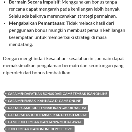
Bermain Secara Impulsif
: Menggunakan bonus tanpa
rencana dapat mengarah pada kehilangan lebih banyak.
Selalu ada baiknya merencanakan strategi permainan.
Mengabaikan Pemantauan
: Tidak melacak hasil dari
penggunaan bonus mungkin membuat pemain kehilangan
kesempatan untuk memperbaiki strategi di masa
mendatang.
Dengan menghindari kesalahan-kesalahan ini, pemain dapat
memaksimalkan pengalaman bermain dan keuntungan yang
diperoleh dari bonus tembak ikan.
CARA MENDAPATKAN BONUS DARI GAME TEMBAK IKAN ONLINE
CARA MENEMBAK IKAN NAGA DI GAME ONLINE
DAFTAR GAME JUDI TEMBAK IKAN GACOR HARI INI
DAFTAR SITUS JUDI TEMBAK IKAN DEPOSIT MURAH
GAME JUDI TEMBAK IKAN TANPA MODAL AWAL
JUDI TEMBAK IKAN ONLINE DEPOSIT OVO