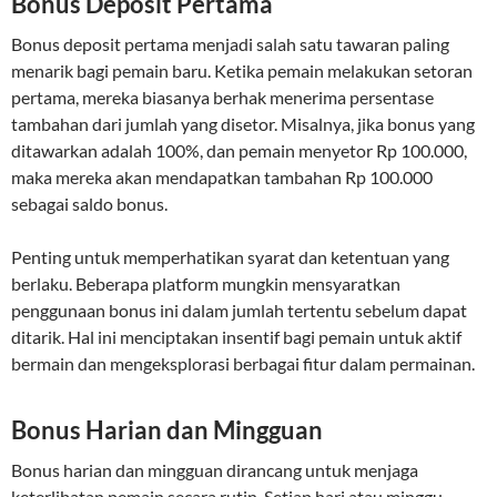
Bonus Deposit Pertama
Bonus deposit pertama menjadi salah satu tawaran paling
menarik bagi pemain baru. Ketika pemain melakukan setoran
pertama, mereka biasanya berhak menerima persentase
tambahan dari jumlah yang disetor. Misalnya, jika bonus yang
ditawarkan adalah 100%, dan pemain menyetor Rp 100.000,
maka mereka akan mendapatkan tambahan Rp 100.000
sebagai saldo bonus.
Penting untuk memperhatikan syarat dan ketentuan yang
berlaku. Beberapa platform mungkin mensyaratkan
penggunaan bonus ini dalam jumlah tertentu sebelum dapat
ditarik. Hal ini menciptakan insentif bagi pemain untuk aktif
bermain dan mengeksplorasi berbagai fitur dalam permainan.
Bonus Harian dan Mingguan
Bonus harian dan mingguan dirancang untuk menjaga
keterlibatan pemain secara rutin. Setiap hari atau minggu,