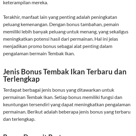
keterampilan mereka.
Terakhir, manfaat lain yang penting adalah peningkatan
peluang kemenangan. Dengan bonus tambahan, pemain
memiliki lebih banyak peluang untuk menang, yang sekaligus
meningkatkan potensi hasil dari permainan. Hal ini jelas
menjadikan promo bonus sebagai alat penting dalam
pengalaman bermain Tembak Ikan.
Jenis Bonus Tembak Ikan Terbaru dan
Terlengkap
Terdapat berbagai jenis bonus yang ditawarkan untuk
permainan Tembak Ikan. Setiap bonus memiliki fungsi dan
keuntungan tersendiri yang dapat meningkatkan pengalaman
permainan. Berikut adalah beberapa jenis bonus yang terbaru
dan terlengkap.