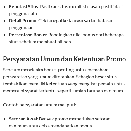
Reputasi Situs
: Pastikan situs memiliki ulasan positif dari
pengguna lain.
Detail Promo
: Cek tanggal kedaluwarsa dan batasan
penggunaan.
Persentase Bonus
: Bandingkan nilai bonus dari beberapa
situs sebelum membuat pilihan.
Persyaratan Umum dan Ketentuan Promo
Sebelum mengklaim bonus, penting untuk memahami
persyaratan yang umum diterapkan. Sebagian besar situs
tembak ikan memiliki ketentuan yang mengikat pemain untuk
memenuhi syarat tertentu, seperti jumlah taruhan minimum.
Contoh persyaratan umum meliputi:
Setoran Awal
: Banyak promo memerlukan setoran
minimum untuk bisa mendapatkan bonus.