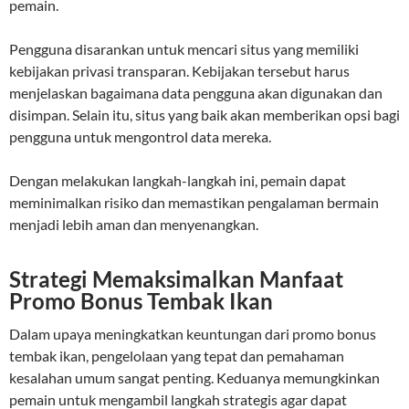
pemain.
Pengguna disarankan untuk mencari situs yang memiliki
kebijakan privasi transparan. Kebijakan tersebut harus
menjelaskan bagaimana data pengguna akan digunakan dan
disimpan. Selain itu, situs yang baik akan memberikan opsi bagi
pengguna untuk mengontrol data mereka.
Dengan melakukan langkah-langkah ini, pemain dapat
meminimalkan risiko dan memastikan pengalaman bermain
menjadi lebih aman dan menyenangkan.
Strategi Memaksimalkan Manfaat
Promo Bonus Tembak Ikan
Dalam upaya meningkatkan keuntungan dari promo bonus
tembak ikan, pengelolaan yang tepat dan pemahaman
kesalahan umum sangat penting. Keduanya memungkinkan
pemain untuk mengambil langkah strategis agar dapat